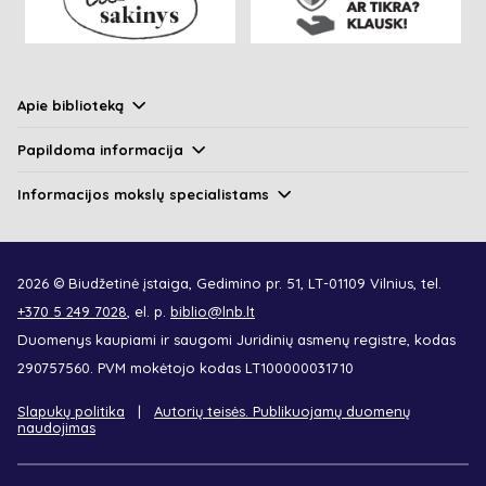
Apie biblioteką
Papildoma informacija
Informacijos mokslų specialistams
2026 © Biudžetinė įstaiga, Gedimino pr. 51, LT-01109 Vilnius, tel.
+370 5 249 7028
, el. p.
biblio@lnb.lt
Duomenys kaupiami ir saugomi Juridinių asmenų registre, kodas
290757560. PVM mokėtojo kodas LT100000031710
Slapukų politika
Autorių teisės. Publikuojamų duomenų
naudojimas