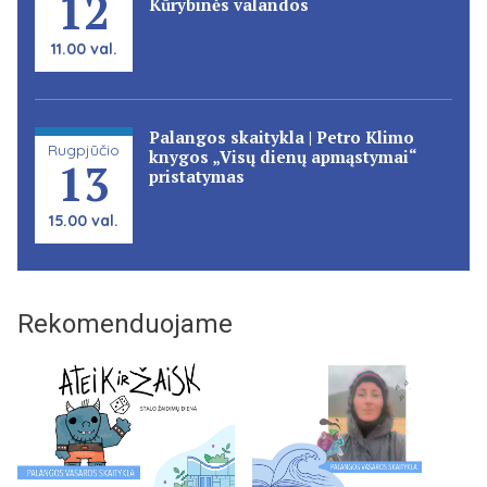
12
Kūrybinės valandos
11.00 val.
Palangos skaitykla | Petro Klimo
Rugpjūčio
knygos „Visų dienų apmąstymai“
13
pristatymas
15.00 val.
Rekomenduojame