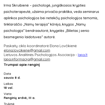
Irma Skruibienė – psichologė, jungiškosios krypties
psichoterapeutė, užsiima privačia praktika, veda seminarus
aplinkos psichologijos bei netekčių psichologijos temomis,
tinklaraščio „Namų terapija“ kūrėja, knygos „Namų
psichologija“ bendraautorė, knygelės „Bilietas į senio
besmegenio laidotuves“ autorė.
Paskaitų ciklo koordinatorė Elona Lovčikienė
elona.lovcikiene@gmail.com
Lietuvos Analitinės Psichologijos Asociacija -
lapa.lt
lapa.informacija@gmail.com
Trumpai apie renginį
Data
sausio 8 d.
Laikas
18 val.
Vieta
Renginių erdvė, III a.
Trukmė