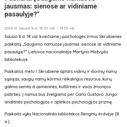
jausmas: sienose ar vidiniame
pasaulyje?“
2026 m. sausio 8 d. 18.00 val. – 19.30 val.
Sausio 8 d. 18 val. kviečiame į psichologės Irmos Skruibienės
paskaitą „Saugumo namuose jausmas: sienose ar vidiniame
pasaulyje?“ Lietuvos nacionalinėje Martyno Mažvydo
bibliotekoje.
Paskaitos metu I. Skruibienė aptars vidinių ir išorinių namų
sąsajas, saugių namų kūrimui reikalingus resursus, kurių
galima semtis iš asmeninės, kultūrinės ir visos žmonijos
patirties. Į namus bus žvelgiama per Carlo Gustavo Jungo
analitinės psichologijos ir aplinkos psichologijos prizmę.
Paskaita vyks Nacionalinės bibliotekos Renginių erdvėje (III
a.).