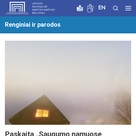
EN
Renginiai ir parodos
Paskaita „Saugumo namuose