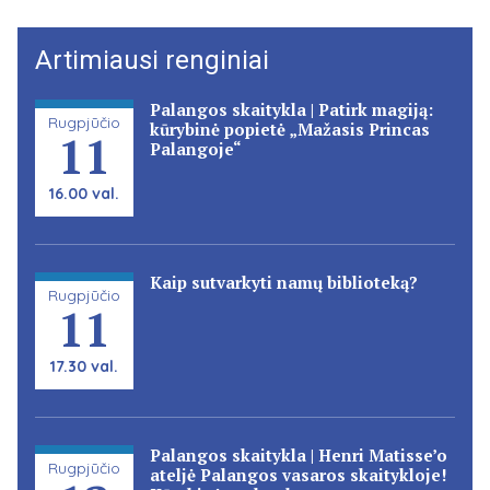
Artimiausi renginiai
Palangos skaitykla | Patirk magiją:
Rugpjūčio
kūrybinė popietė „Mažasis Princas
11
Palangoje“
16.00 val.
Kaip sutvarkyti namų biblioteką?
Rugpjūčio
11
17.30 val.
Palangos skaitykla | Henri Matisse’o
Rugpjūčio
ateljė Palangos vasaros skaitykloje!