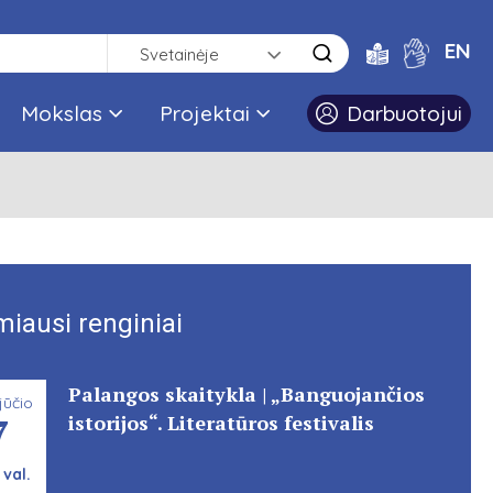
EN
Svetainėje
Mokslas
Projektai
Darbuotojui
miausi renginiai
Palangos skaitykla | „Banguojančios
jūčio
7
istorijos“. Literatūros festivalis
 val.