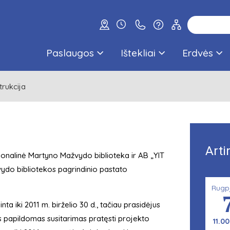
Paslaugos
Ištekliai
Erdvės
rukcija
Arti
cionalinė Martyno Mažvydo biblioteka ir AB „YIT
vydo bibliotekos pagrindinio pastato
Rugp
inta iki 2011 m. birželio 30 d., tačiau prasidėjus
s papildomas susitarimas pratęsti projekto
11.00