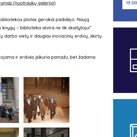
arymas (nuotraukų galerija)
15.00
 bibliotekos plotas gerokai padidėjo. Naują
k knygų – biblioteka atvira ne tik skaitytojui“.
ių darbo vietų ir daugiau inovacinių erdvių, skirtų
lėtojama ir erdvės įsikuria pamažu, bet žadama