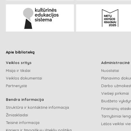
Apie biblioteką
Veiklos sritys
Administracinė
Misija ir tikslai
Nuostatai
Veiklos dokumentai
Planavimo doku
Partnerystė
Darbo užmokest
Viešieji pirkimai
Bendra informacija
Biudžeto vykdym
Struktūra ir kontaktinė informacija
Finansinių ataska
Žiniasklaidai
Tarnybiniai leng
Teisinė informacija
Lėšos veiklai vie
Karjera ir žmogiškųjų išteklių politika