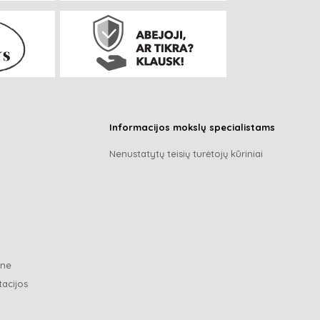
Informacijos mokslų specialistams
Nenustatytų teisių turėtojų kūriniai
ene
tacijos