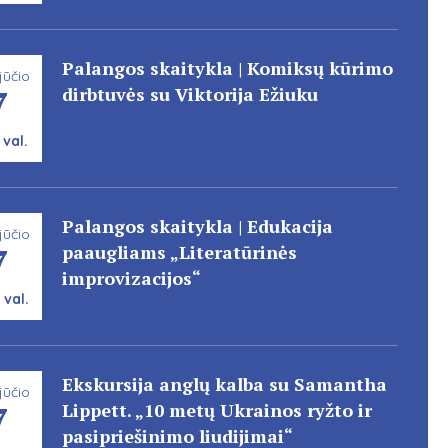
Palangos skaitykla | Komiksų kūrimo
jūčio
7
dirbtuvės su Viktorija Ežiuku
 val.
Palangos skaitykla | Edukacija
jūčio
7
paaugliams „Literatūrinės
improvizacijos“
 val.
Ekskursija anglų kalba su Samantha
jūčio
7
Lippett. „10 metų Ukrainos ryžto ir
pasipriešinimo liudijimai“