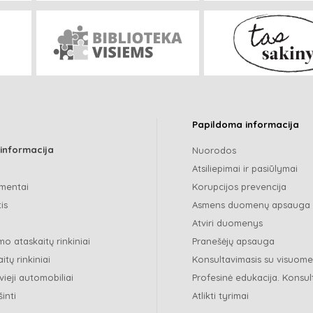
Papildoma informacija
 informacija
Nuorodos
Atsiliepimai ir pasiūlymai
mentai
Korupcijos prevencija
is
Asmens duomenų apsauga
Atviri duomenys
o ataskaitų rinkiniai
Pranešėjų apsauga
itų rinkiniai
Konsultavimasis su visuom
vieji automobiliai
Profesinė edukacija. Konsul
šinti
Atlikti tyrimai