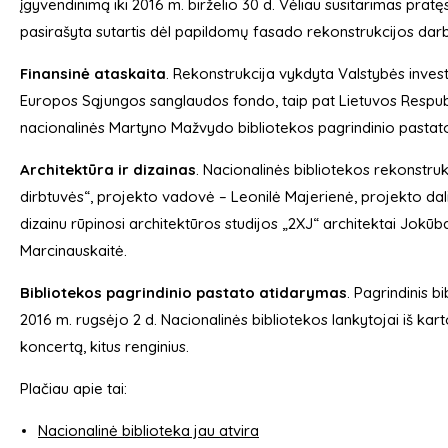
įgyvendinimą iki 2016 m. birželio 30 d. Vėliau susitarimas pratę
pasirašyta sutartis dėl papildomų fasado rekonstrukcijos dar
Finansinė ataskaita
. Rekonstrukcija vykdyta Valstybės invest
Europos Sąjungos sanglaudos fondo, taip pat Lietuvos Respub
nacionalinės Martyno Mažvydo bibliotekos pagrindinio pastato 
Architektūra ir dizainas
. Nacionalinės bibliotekos rekonstru
dirbtuvės“, projekto vadovė – Leonilė Majerienė, projekto dal
dizainu rūpinosi architektūros studijos „2XJ“ architektai Jokūb
Marcinauskaitė.
Bibliotekos pagrindinio pastato atidarymas
. Pagrindinis 
2016 m. rugsėjo 2 d. Nacionalinės bibliotekos lankytojai iš kar
koncertą, kitus renginius.
Plačiau apie tai:
Nacionalinė biblioteka jau atvira