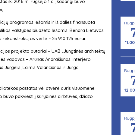
stas iki 2016 m. rugsėjo 1 d., kadangi buvo
bų.
icijų programos lėšomis ir iš dalies finansuota
Rugp
likos valstybės biudžeto lėšomis. Bendra Lietuvos
rekonstrukcijos vertė – 25 910 125 eurai.
11.00
kcijos projekto autoriai – UAB „Jungtinės architektų
ies vadovas – Arūnas Andrašiūnas. Interjero
as Jurgelis, Laimis Valančiūnas ir Jurga
Rugp
bibliotekos pastatas vėl atvėrė duris visuomenei
12.00
to buvo pakviesti į kūrybines dirbtuves, džiazo
Rugp