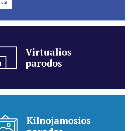
 val.
Virtualios
parodos
Kilnojamosios