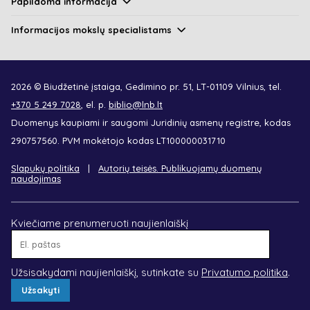
Papildoma informacija
Informacijos mokslų specialistams
2026 © Biudžetinė įstaiga, Gedimino pr. 51, LT-01109 Vilnius, tel.
+370 5 249 7028
, el. p.
biblio@lnb.lt
Duomenys kaupiami ir saugomi Juridinių asmenų registre, kodas
290757560. PVM mokėtojo kodas LT100000031710
Slapukų politika
Autorių teisės. Publikuojamų duomenų
naudojimas
Kviečiame prenumeruoti naujienlaiškį
El.
paštas
Užsisakydami naujienlaiškį, sutinkate su
Privatumo politika
.