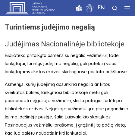
EN
Turintiems judėjimo negalią
Judėjimas Nacionalinėje bibliotekoje
Biblioteka pritaikyta asmens su negalia vežimėliui, todėl
lankytojai, turintys judėjimo negalią, gali patekti į visas
lankytojams skirtas erdves skirtinguose pastato aukštuose.
Asmenys, kurių judėjimą apsunkina negalia ar kitos
sveikatos būklės, lankymosi bibliotekoje metu gali
pasinaudoti neįgaliojo vežimėliu, skirtu patogiai judėti po
bibliotekos erdves. Neįgaliojo vežimėlis yra prie pagrindinio
įėjimo, dešinėje pusėje, šalia Laisvalaikio skaityklos.
Pasinaudojus vežimėliu, prašome jį grąžinti į tą pačią vietą,
kad juo galėtų naudotis ir kiti lankytojai.