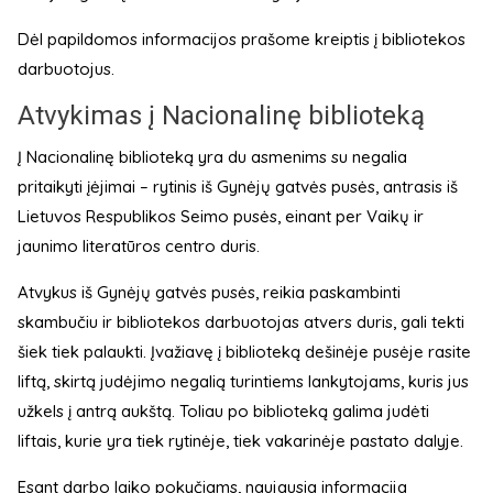
Dėl papildomos informacijos prašome kreiptis į bibliotekos
darbuotojus.
Atvykimas į Nacionalinę biblioteką
Į Nacionalinę biblioteką yra du asmenims su negalia
pritaikyti įėjimai – rytinis iš Gynėjų gatvės pusės, antrasis iš
Lietuvos Respublikos Seimo pusės, einant per Vaikų ir
jaunimo literatūros centro duris.
Atvykus iš Gynėjų gatvės pusės, reikia paskambinti
skambučiu ir bibliotekos darbuotojas atvers duris, gali tekti
šiek tiek palaukti. Įvažiavę į biblioteką dešinėje pusėje rasite
liftą, skirtą judėjimo negalią turintiems lankytojams, kuris jus
užkels į antrą aukštą. Toliau po biblioteką galima judėti
liftais, kurie yra tiek rytinėje, tiek vakarinėje pastato dalyje.
Esant darbo laiko pokyčiams, naujausia informacija