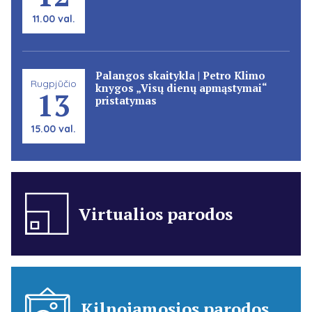
11.00 val.
Palangos skaitykla | Petro Klimo
Rugpjūčio
knygos „Visų dienų apmąstymai“
13
pristatymas
15.00 val.
Virtualios parodos
Kilnojamosios parodos