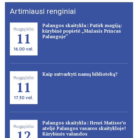
Artimiausi renginiai
Palangos skaitykla | Patirk magiją:
Rugpjūčio
kūrybinė popietė „Mažasis Princas
11
Palangoje“
16.00 val.
Kaip sutvarkyti namų biblioteką?
Rugpjūčio
11
17.30 val.
Palangos skaitykla | Henri Matisse’o
Rugpjūčio
ateljė Palangos vasaros skaitykloje!
12
Kūrybinės valandos