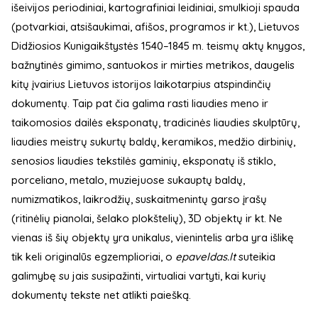
išeivijos periodiniai, kartografiniai leidiniai, smulkioji spauda
(potvarkiai, atsišaukimai, afišos, programos ir kt.), Lietuvos
Didžiosios Kunigaikštystės 1540–1845 m. teismų aktų knygos,
bažnytinės gimimo, santuokos ir mirties metrikos, daugelis
kitų įvairius Lietuvos istorijos laikotarpius atspindinčių
dokumentų. Taip pat čia galima rasti liaudies meno ir
taikomosios dailės eksponatų, tradicinės liaudies skulptūrų,
liaudies meistrų sukurtų baldų, keramikos, medžio dirbinių,
senosios liaudies tekstilės gaminių, eksponatų iš stiklo,
porceliano, metalo, muziejuose sukauptų baldų,
numizmatikos, laikrodžių, suskaitmenintų garso įrašų
(ritinėlių pianolai, šelako plokštelių), 3D objektų ir kt. Ne
vienas iš šių objektų yra unikalus, vienintelis arba yra išlikę
tik keli originalūs egzemplioriai, o
epaveldas.lt
suteikia
galimybę su jais susipažinti, virtualiai vartyti, kai kurių
dokumentų tekste net atlikti paiešką.