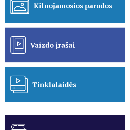
Kilnojamosios parodos
Vaizdo įrašai
Tinklalaidės