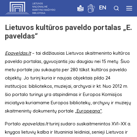
EN
Lietuvos kultūros paveldo portalas „E.
paveldas“
Epaveldas.lt
– tai didžiausias Lietuvos skaitmeninto kultūros
paveldo portalas, gyvuojantis jau daugiau nei 15 metų. Šiuo
metu portale jau sukaupta per 280 tūkst. kultūros paveldo
objektų. Jo turinį kuria ir naujais objektais pildo 24
institucijos: bibliotekos, muziejai, archyvai ir kt. Nuo 2012 m.
šio portalo turinys yra atspindimas ir Europos Komisijos
iniciatyva kuriamame Europos bibliotekų, archyvų ir muziejų
skaitmenintų dokumentų portale
„Europeana“
.
Portalo
epaveldas.lt
turinį sudaro suskaitmenintos XVI–XX a.
knygos lietuvių kalba ir lituaniniai leidiniai, senieji Lietuvos ir