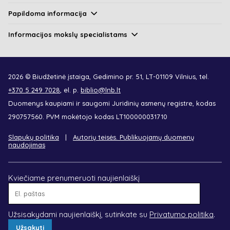
Papildoma informacija
Informacijos mokslų specialistams
2026 © Biudžetinė įstaiga, Gedimino pr. 51, LT-01109 Vilnius, tel.
+370 5 249 7028
, el. p.
biblio@lnb.lt
Duomenys kaupiami ir saugomi Juridinių asmenų registre, kodas
290757560. PVM mokėtojo kodas LT100000031710
Slapukų politika
Autorių teisės. Publikuojamų duomenų
naudojimas
Kviečiame prenumeruoti naujienlaiškį
El.
paštas
Užsisakydami naujienlaiškį, sutinkate su
Privatumo politika
.