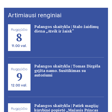
Artimiausi renginiai
Palangos skaitykla | Stalo žaidimų
Rugpjūčio
diena „Ateik ir žaisk“
8
11.00 val.
Palangos skaitykla | Tomas Dirgėla
Rugpjūčio
grįžta namo. Susitikimas su
9
autoriumi
12.00 val.
Palangos skaitykla | Patirk magiją:
Rugpjūčio
kūrybinė popietė „Mažasis Princas