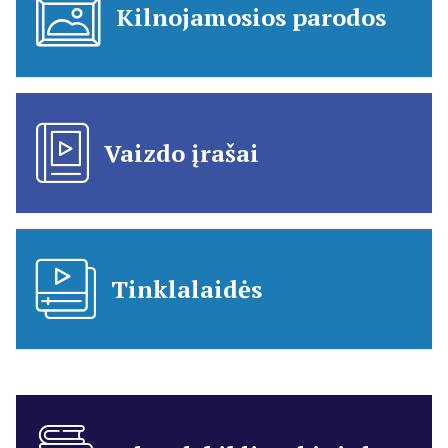
Kilnojamosios parodos
Vaizdo įrašai
Tinklalaidės