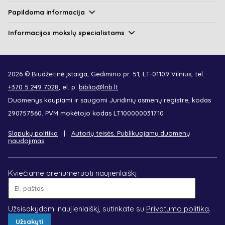
Papildoma informacija
Informacijos mokslų specialistams
2026 © Biudžetinė įstaiga, Gedimino pr. 51, LT-01109 Vilnius, tel.
+370 5 249 7028
, el. p.
biblio@lnb.lt
Duomenys kaupiami ir saugomi Juridinių asmenų registre, kodas
290757560. PVM mokėtojo kodas LT100000031710
Slapukų politika
Autorių teisės. Publikuojamų duomenų
naudojimas
Kviečiame prenumeruoti naujienlaiškį
El.
paštas
Užsisakydami naujienlaiškį, sutinkate su
Privatumo politika
.