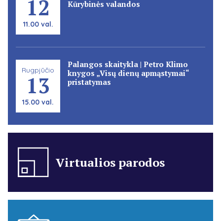
12
Kūrybinės valandos
11.00 val.
Palangos skaitykla | Petro Klimo
Rugpjūčio
knygos „Visų dienų apmąstymai“
13
pristatymas
15.00 val.
Virtualios parodos