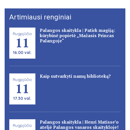
Artimiausi renginiai
Palangos skaitykla | Patirk magiją:
Rugpjūčio
kūrybinė popietė „Mažasis Princas
11
Palangoje“
16.00 val.
Kaip sutvarkyti namų biblioteką?
Rugpjūčio
11
17.30 val.
Palangos skaitykla | Henri Matisse’o
Rugpjūčio
ateljė Palangos vasaros skaitykloje!