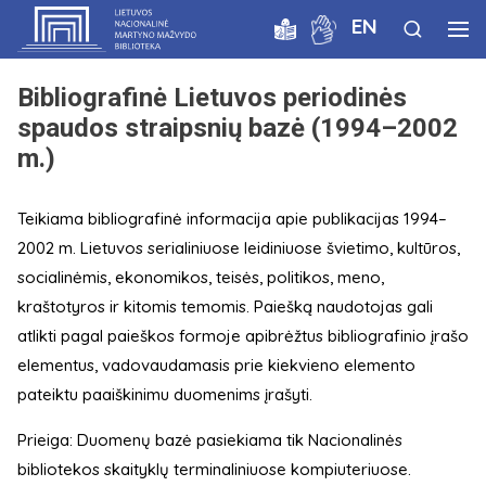
EN
Bibliografinė Lietuvos periodinės
spaudos straipsnių bazė (1994–2002
m.)
Teikiama bibliografinė informacija apie publikacijas 1994–
2002 m. Lietuvos serialiniuose leidiniuose švietimo, kultūros,
socialinėmis, ekonomikos, teisės, politikos, meno,
kraštotyros ir kitomis temomis. Paiešką naudotojas gali
atlikti pagal paieškos formoje apibrėžtus bibliografinio įrašo
elementus, vadovaudamasis prie kiekvieno elemento
pateiktu paaiškinimu duomenims įrašyti.
Prieiga: Duomenų bazė pasiekiama tik Nacionalinės
bibliotekos skaityklų terminaliniuose kompiuteriuose.