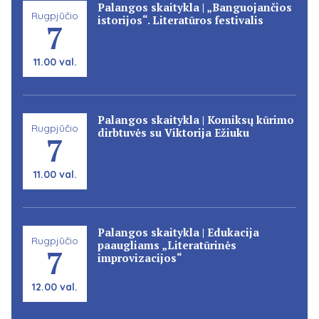
Palangos skaitykla | „Banguojančios
Rugpjūčio
istorijos“. Literatūros festivalis
7
11.00 val.
Palangos skaitykla | Komiksų kūrimo
Rugpjūčio
dirbtuvės su Viktorija Ežiuku
7
11.00 val.
Palangos skaitykla | Edukacija
Rugpjūčio
paaugliams „Literatūrinės
7
improvizacijos“
12.00 val.