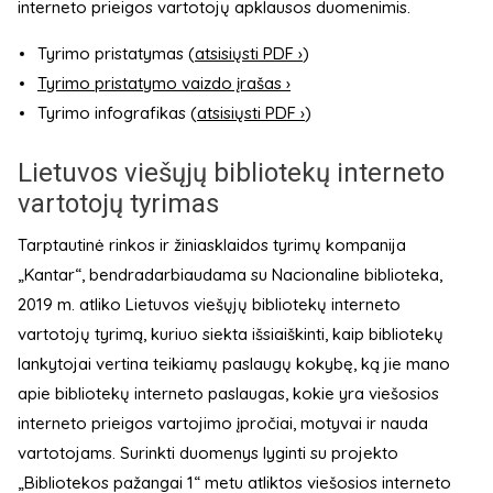
interneto prieigos vartotojų apklausos duomenimis.
Tyrimo pristatymas (
atsisiųsti PDF ›
)
Tyrimo pristatymo vaizdo įrašas ›
Tyrimo infografikas (
atsisiųsti PDF ›
)
Lietuvos viešųjų bibliotekų interneto
vartotojų tyrimas
Tarptautinė rinkos ir žiniasklaidos tyrimų kompanija
„Kantar“, bendradarbiaudama su Nacionaline biblioteka,
2019 m. atliko Lietuvos viešųjų bibliotekų interneto
vartotojų tyrimą, kuriuo siekta išsiaiškinti, kaip bibliotekų
lankytojai vertina teikiamų paslaugų kokybę, ką jie mano
apie bibliotekų interneto paslaugas, kokie yra viešosios
interneto prieigos vartojimo įpročiai, motyvai ir nauda
vartotojams. Surinkti duomenys lyginti su projekto
„Bibliotekos pažangai 1“ metu atliktos viešosios interneto