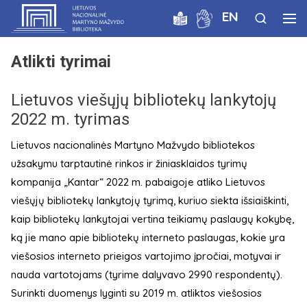
EN
Atlikti tyrimai
Lietuvos viešųjų bibliotekų lankytojų
2022 m. tyrimas
Lietuvos nacionalinės Martyno Mažvydo bibliotekos
užsakymu tarptautinė rinkos ir žiniasklaidos tyrimų
kompanija „Kantar“ 2022 m. pabaigoje atliko Lietuvos
viešųjų bibliotekų lankytojų tyrimą, kuriuo siekta išsiaiškinti,
kaip bibliotekų lankytojai vertina teikiamų paslaugų kokybę,
ką jie mano apie bibliotekų interneto paslaugas, kokie yra
viešosios interneto prieigos vartojimo įpročiai, motyvai ir
nauda vartotojams (tyrime dalyvavo 2990 respondentų).
Surinkti duomenys lyginti su 2019 m. atliktos viešosios