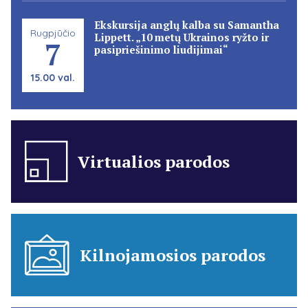
Ekskursija anglų kalba su Samantha
Rugpjūčio
Lippett. „10 metų Ukrainos ryžto ir
7
pasipriešinimo liudijimai“
15.00 val.
Virtualios parodos
Kilnojamosios parodos