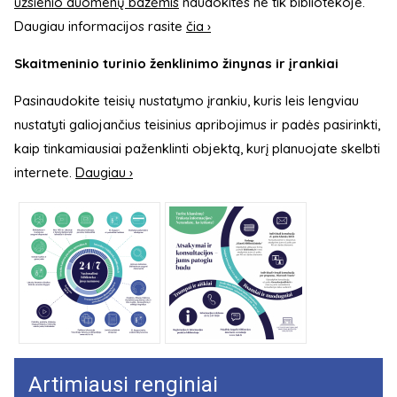
užsienio duomenų bazėmis
naudokitės ne tik bibliotekoje.
Daugiau informacijos rasite
čia ›
Skaitmeninio turinio ženklinimo žinynas ir įrankiai
Pasinaudokite teisių nustatymo įrankiu, kuris leis lengviau
nustatyti galiojančius teisinius apribojimus ir padės pasirinkti,
kaip tinkamiausiai paženklinti objektą, kurį planuojate skelbti
internete.
Daugiau ›
Artimiausi renginiai