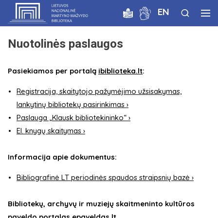
EN
Nuotolinės paslaugos
Pasiekiamos per portalą
ibiblioteka.lt
:
Registracija, skaitytojo pažymėjimo užsisakymas,
lankytinų bibliotekų pasirinkimas ›
Paslauga „Klausk bibliotekininko“ ›
El. knygų skaitymas ›
Informacija apie dokumentus:
Bibliografinė LT periodinės spaudos straipsnių bazė ›
Bibliotekų, archyvų ir muziejų skaitmeninto kultūros
paveldo portalas
epaveldas.lt