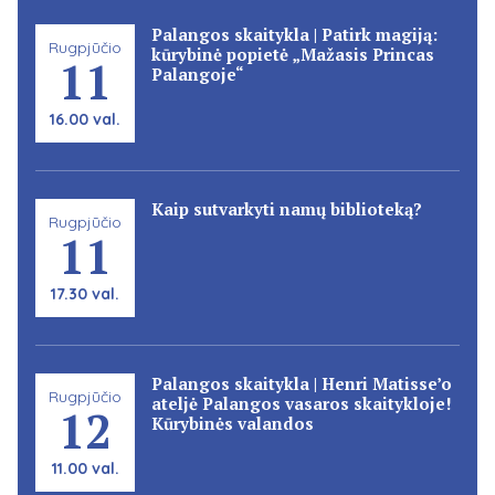
Palangos skaitykla | Patirk magiją:
Rugpjūčio
kūrybinė popietė „Mažasis Princas
11
Palangoje“
16.00 val.
Kaip sutvarkyti namų biblioteką?
Rugpjūčio
11
17.30 val.
Palangos skaitykla | Henri Matisse’o
Rugpjūčio
ateljė Palangos vasaros skaitykloje!
12
Kūrybinės valandos
11.00 val.