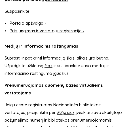
Susipažinkite:
Portalo apžvalga ›
Prisijungimas ir vartotojų registracija ›
Medijų ir informacinis raštingumas
Suprasti ir patikrinti informaciją šiais laikais yra būtina.
Užpildykite užklausą
čia ›
ir sustiprinkite savo medijų ir
informacinio raštingumo įgūdžius.
Prenumeruojamos duomenų bazės virtualiems
vartotojams
Jeigu esate registruotas Nacionalinės bibliotekos
vartotojas, prisijunkite per
EZproxy
, įveskite savo skaitytojo
pažymėjimo numerį ir bibliotekos prenumeruojamomis