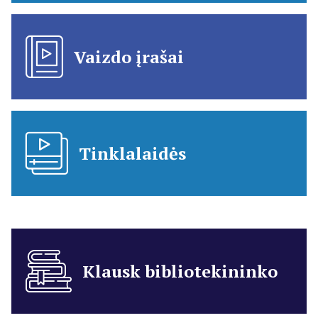
Vaizdo įrašai
Tinklalaidės
Klausk bibliotekininko