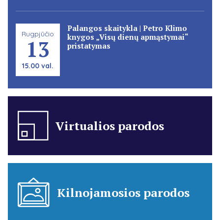
Palangos skaitykla | Petro Klimo
Rugpjūčio
knygos „Visų dienų apmąstymai“
13
pristatymas
15.00 val.
Virtualios parodos
Kilnojamosios parodos