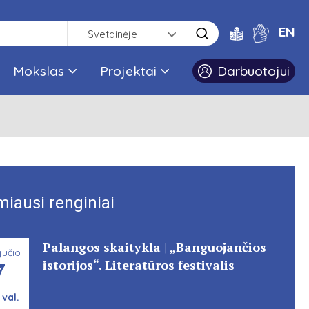
EN
Svetainėje
Mokslas
Projektai
Darbuotojui
miausi renginiai
Palangos skaitykla | „Banguojančios
jūčio
7
istorijos“. Literatūros festivalis
 val.