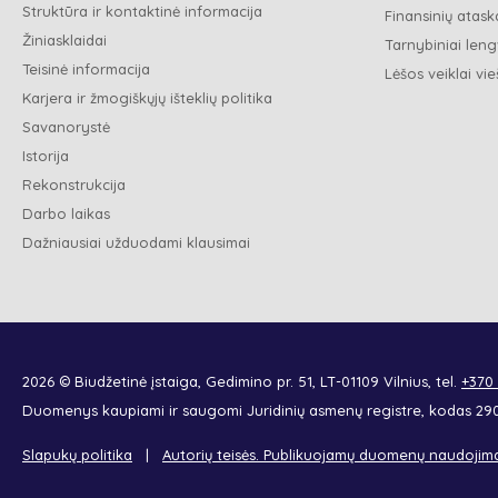
Struktūra ir kontaktinė informacija
Finansinių ataska
Žiniasklaidai
Tarnybiniai leng
Teisinė informacija
Lėšos veiklai vie
Karjera ir žmogiškųjų išteklių politika
Savanorystė
Istorija
Rekonstrukcija
Darbo laikas
Dažniausiai užduodami klausimai
2026 © Biudžetinė įstaiga, Gedimino pr. 51, LT-01109 Vilnius, tel.
+370
Duomenys kaupiami ir saugomi Juridinių asmenų registre, kodas 2
Slapukų politika
Autorių teisės. Publikuojamų duomenų naudojim