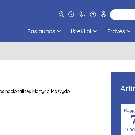
Paslaugos
Ištekliai
Erdvės
Arti
tuvos nacionalinės Martyno Mažvydo
Rugp
11.00