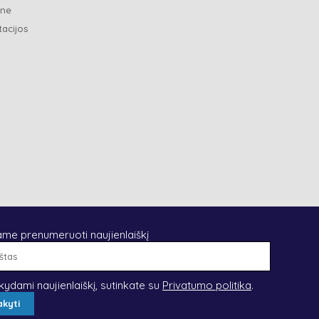
ene
tacijos
ame prenumeruoti naujienlaiškį
El.
paštas
kydami naujienlaiškį, sutinkate su
Privatumo politika
.