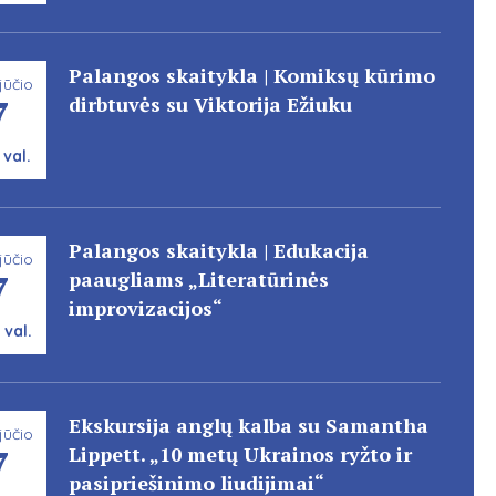
Palangos skaitykla | Komiksų kūrimo
jūčio
7
dirbtuvės su Viktorija Ežiuku
 val.
Palangos skaitykla | Edukacija
jūčio
7
paaugliams „Literatūrinės
improvizacijos“
 val.
Ekskursija anglų kalba su Samantha
jūčio
7
Lippett. „10 metų Ukrainos ryžto ir
pasipriešinimo liudijimai“