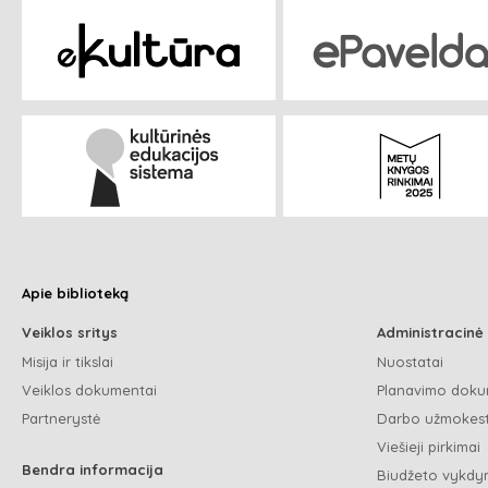
Apie biblioteką
Veiklos sritys
Administracinė
Misija ir tikslai
Nuostatai
Veiklos dokumentai
Planavimo doku
Partnerystė
Darbo užmokest
Viešieji pirkimai
Bendra informacija
Biudžeto vykdym