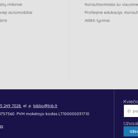
itų rinkiniai
Konsultavimasis su visuom
vieji automobiliai
Profesinė edukacija. Konsul
šinti
Atlikti tyrimai
Kvieči
 5 249 7028
, el. p.
biblio@lnb.lt
90757560. PVM mokėtojo kodas LT100000031710
Užsisa
as