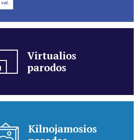
 val.
Virtualios
parodos
Kilnojamosios