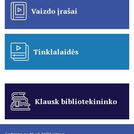
Vaizdo įrašai
Tinklalaidės
Klausk bibliotekininko
Gedimino pr. 51, LT-01109 Vilnius