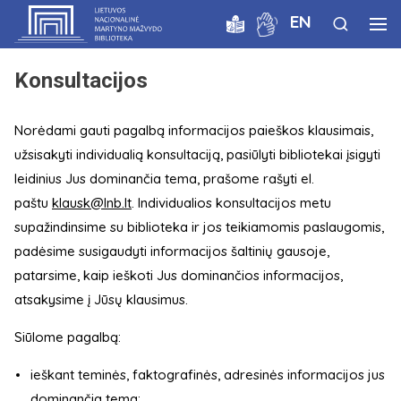
EN
Konsultacijos
Norėdami gauti pagalbą informacijos paieškos klausimais,
užsisakyti individualią konsultaciją, pasiūlyti bibliotekai įsigyti
leidinius Jus dominančia tema, prašome rašyti el.
paštu
klausk@lnb.lt
. Individualios konsultacijos metu
supažindinsime su biblioteka ir jos teikiamomis paslaugomis,
padėsime susigaudyti informacijos šaltinių gausoje,
patarsime, kaip ieškoti Jus dominančios informacijos,
atsakysime į Jūsų klausimus.
Siūlome pagalbą:
ieškant teminės, faktografinės, adresinės informacijos jus
dominančia tema;