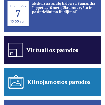
Ekskursija anglų kalba su Samantha
Rugpjūčio
Lippett. „10 metų Ukrainos ryžto ir
7
pasipriešinimo liudijimai“
15.00 val.
Virtualios parodos
Kilnojamosios parodos