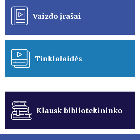
Vaizdo įrašai
Tinklalaidės
Klausk bibliotekininko