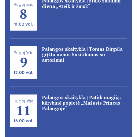
Palangos skaitykla | Stalo žaidimų
Rugpjūčio
diena „Ateik ir žaisk“
8
11.00 val.
Palangos skaitykla | Tomas Dirgėla
Rugpjūčio
grįžta namo. Susitikimas su
9
autoriumi
12.00 val.
Palangos skaitykla | Patirk magiją:
Rugpjūčio
kūrybinė popietė „Mažasis Princas
11
Palangoje“
16.00 val.