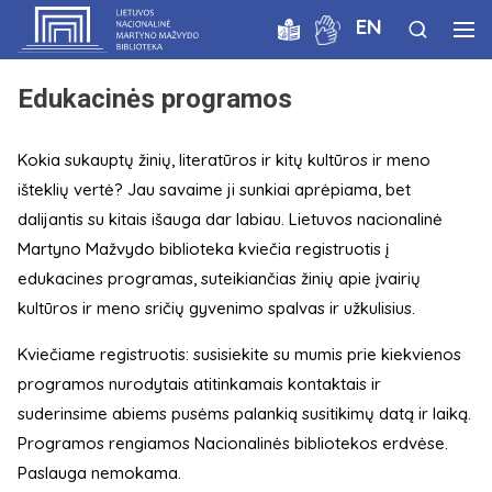
EN
Edukacinės programos
Kokia sukauptų žinių, literatūros ir kitų kultūros ir meno
išteklių vertė? Jau savaime ji sunkiai aprėpiama, bet
dalijantis su kitais išauga dar labiau. Lietuvos nacionalinė
Martyno Mažvydo biblioteka kviečia registruotis į
edukacines programas, suteikiančias žinių apie įvairių
kultūros ir meno sričių gyvenimo spalvas ir užkulisius.
Kviečiame registruotis: susisiekite su mumis prie kiekvienos
programos nurodytais atitinkamais kontaktais ir
suderinsime abiems pusėms palankią susitikimų datą ir laiką.
Programos rengiamos Nacionalinės bibliotekos erdvėse.
Paslauga nemokama.