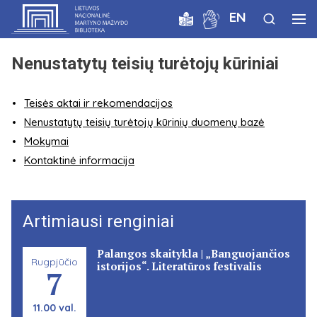
EN
Nenustatytų teisių turėtojų kūriniai
Teisės aktai ir rekomendacijos
Nenustatytų teisių turėtojų kūrinių duomenų bazė
Mokymai
Kontaktinė informacija
Artimiausi renginiai
Palangos skaitykla | „Banguojančios
Rugpjūčio
istorijos“. Literatūros festivalis
7
11.00 val.