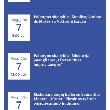
Palangos skaitykla | Komiksų kūrimo
Rugpjūčio
dirbtuvės su Viktorija Ežiuku
7
11.00 val.
Palangos skaitykla | Edukacija
Rugpjūčio
paaugliams „Literatūrinės
7
improvizacijos“
12.00 val.
Ekskursija anglų kalba su Samantha
Rugpjūčio
Lippett. „10 metų Ukrainos ryžto ir
7
pasipriešinimo liudijimai“