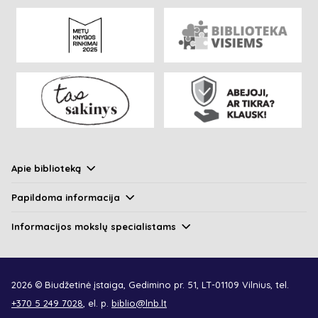
Apie biblioteką
Papildoma informacija
Informacijos mokslų specialistams
2026 © Biudžetinė įstaiga, Gedimino pr. 51, LT-01109 Vilnius, tel.
+370 5 249 7028
, el. p.
biblio@lnb.lt