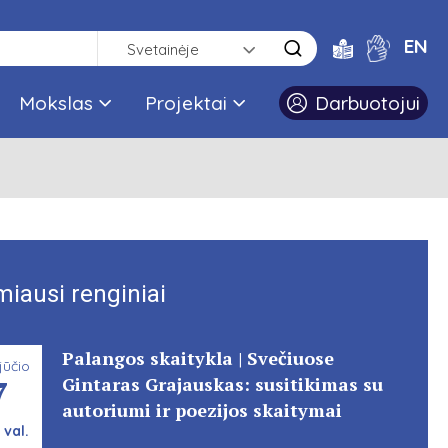
EN
Svetainėje
Mokslas
Projektai
Darbuotojui
miausi renginiai
Palangos skaitykla | Svečiuose
jūčio
7
Gintaras Grajauskas: susitikimas su
autoriumi ir poezijos skaitymai
 val.