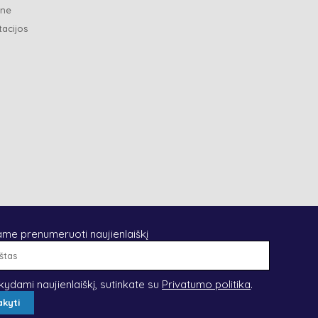
ene
tacijos
ame prenumeruoti naujienlaiškį
El.
paštas
kydami naujienlaiškį, sutinkate su
Privatumo politika
.