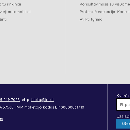
itų rinkiniai
Konsultavimasis su visuom
vieji automobiliai
Profesinė edukacija. Konsul
šinti
Atlikti tyrimai
Kvieči
 5 249 7028
, el. p.
biblio@lnb.lt
90757560. PVM mokėtojo kodas LT100000031710
Užsisa
as