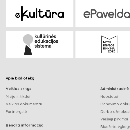
Apie biblioteką
Veiklos sritys
Administracinė
Misija ir tikslai
Nuostatai
Veiklos dokumentai
Planavimo doku
Partnerystė
Darbo užmokest
Viešieji pirkimai
Bendra informacija
Biudžeto vykdym