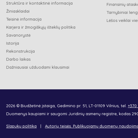
Struktūra ir kontaktinė informacija
Finansinių ataska
Žiniasklaidai
Tarnybiniai leng
Teisinė informacija
Lėšos veiklai vie
Karjera ir žmogiškųjų išteklių politika
Savanorystė
Istorija
Rekonstrukcija
Darbo laikas
Dažniausiai užduodami klausimai
2026 © Biudžetinė įstaiga, Gedimino pr. 51, LT-01109 Vilnius, tel.
+370
Duomenys kaupiami ir saugomi Juridinių asmenų registre, kodas 2
Slapukų politika
Autorių teisės. Publikuojamų duomenų naudojim