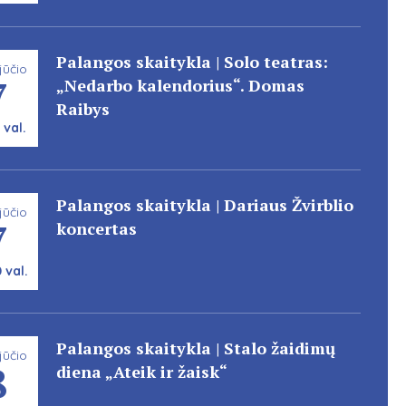
Palangos skaitykla | Solo teatras:
jūčio
7
„Nedarbo kalendorius“. Domas
Raibys
 val.
Palangos skaitykla | Dariaus Žvirblio
jūčio
7
koncertas
 val.
Palangos skaitykla | Stalo žaidimų
jūčio
8
diena „Ateik ir žaisk“