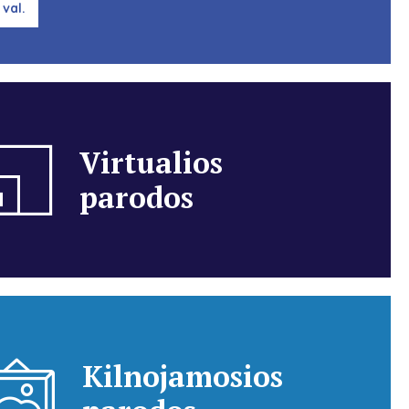
 val.
Virtualios
parodos
Kilnojamosios