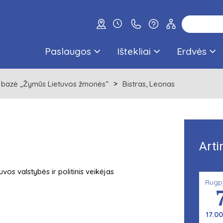
Paslaugos
Ištekliai
Erdvės
 bazė „Žymūs Lietuvos žmonės“
Bistras, Leonas
Arti
vos valstybės ir politinis veikėjas
Rugp
17.00