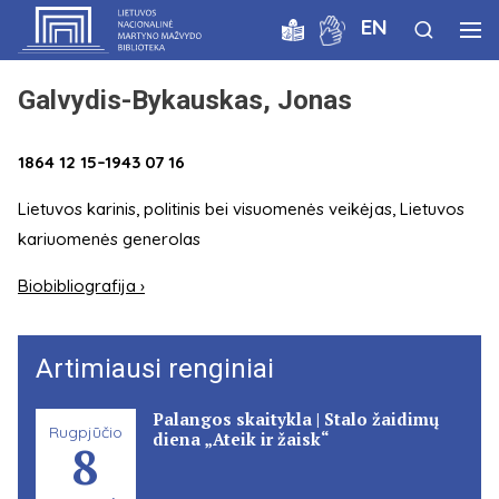
EN
Galvydis-Bykauskas, Jonas
1864 12 15–1943 07 16
Lietuvos karinis, politinis bei visuomenės veikėjas, Lietuvos
kariuomenės generolas
Biobibliografija ›
Artimiausi renginiai
Palangos skaitykla | Stalo žaidimų
Rugpjūčio
diena „Ateik ir žaisk“
8