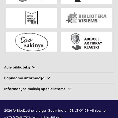
Apie biblioteką
Papildoma informacija
Informacijos mokslų specialistams
2026 © Biudžetinė įstaiga, Gedimino pr. 51, LT-01109 Vilnius, tel.
+370 5 249 7028
, el. p.
biblio@lnb.lt