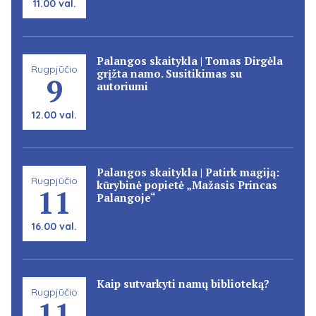
11.00 val.
Palangos skaitykla | Tomas Dirgėla
Rugpjūčio
grįžta namo. Susitikimas su
9
autoriumi
12.00 val.
Palangos skaitykla | Patirk magiją:
Rugpjūčio
kūrybinė popietė „Mažasis Princas
11
Palangoje“
16.00 val.
Kaip sutvarkyti namų biblioteką?
Rugpjūčio
11