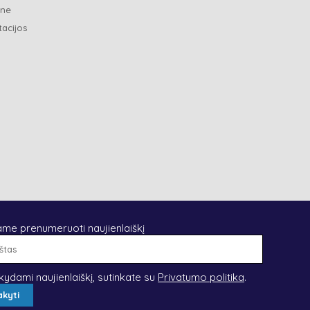
ene
tacijos
ame prenumeruoti naujienlaiškį
El.
paštas
kydami naujienlaiškį, sutinkate su
Privatumo politika
.