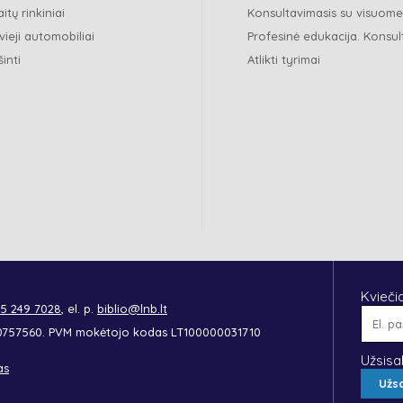
itų rinkiniai
Konsultavimasis su visuom
vieji automobiliai
Profesinė edukacija. Konsul
šinti
Atlikti tyrimai
Kvieči
 5 249 7028
, el. p.
biblio@lnb.lt
90757560. PVM mokėtojo kodas LT100000031710
Užsisa
as