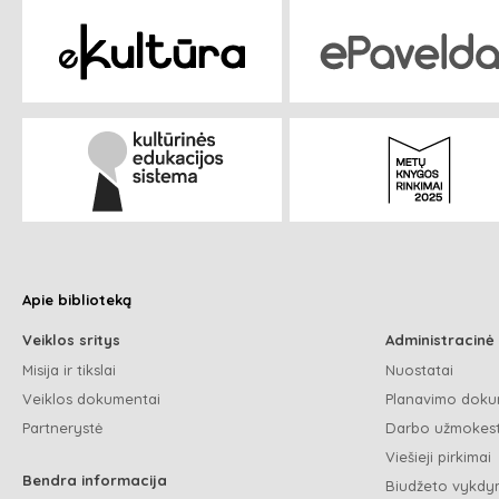
Apie biblioteką
Veiklos sritys
Administracinė
Misija ir tikslai
Nuostatai
Veiklos dokumentai
Planavimo doku
Partnerystė
Darbo užmokest
Viešieji pirkimai
Bendra informacija
Biudžeto vykdym