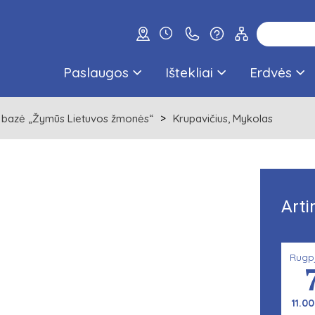
Paslaugos
Ištekliai
Erdvės
 bazė „Žymūs Lietuvos žmonės“
Krupavičius, Mykolas
Arti
Rugp
11.00