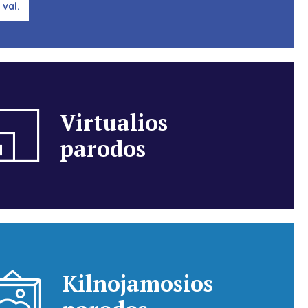
 val.
Virtualios
parodos
Kilnojamosios