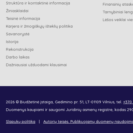
Struktūra ir kontaktinė informacija
Finansinių ataska
Žiniasklaidai
Tarnybiniai leng
Teisinė informacija
Lėšos veiklai vie
Karjera ir žmogiškųjų išteklių politika
Savanorystė
Istorija
Rekonstrukcija
Darbo laikas
Dažniausiai užduodami klausimai
2026 © Biudžetinė įstaiga, Gedimino pr. 51, LT-01109 Vilnius, tel.
+370
Duomenys kaupiami ir saugomi Juridinių asmenų registre, kodas 2
Slapukų politika
Autorių teisės. Publikuojamų duomenų naudojim