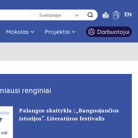
EN
Svetainėje
Mokslas
Projektai
Darbuotojui
miausi renginiai
Palangos skaitykla | „Banguojančios
jūčio
7
istorijos“. Literatūros festivalis
 val.