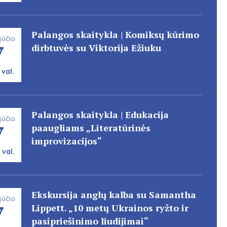
Palangos skaitykla | Komiksų kūrimo
jūčio
7
dirbtuvės su Viktorija Ežiuku
 val.
Palangos skaitykla | Edukacija
jūčio
7
paaugliams „Literatūrinės
improvizacijos“
 val.
Ekskursija anglų kalba su Samantha
jūčio
7
Lippett. „10 metų Ukrainos ryžto ir
pasipriešinimo liudijimai“