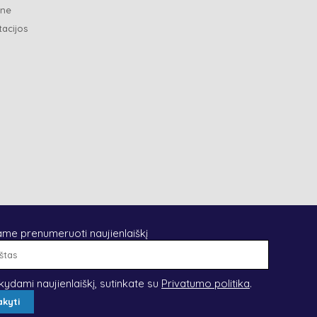
ene
tacijos
ame prenumeruoti naujienlaiškį
El.
paštas
kydami naujienlaiškį, sutinkate su
Privatumo politika
.