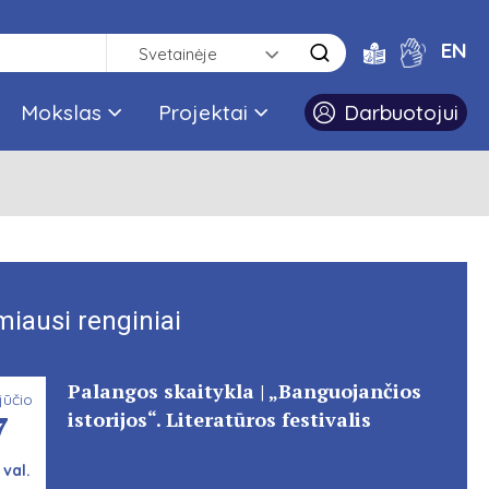
EN
Svetainėje
Mokslas
Projektai
Darbuotojui
miausi renginiai
Palangos skaitykla | „Banguojančios
jūčio
7
istorijos“. Literatūros festivalis
 val.