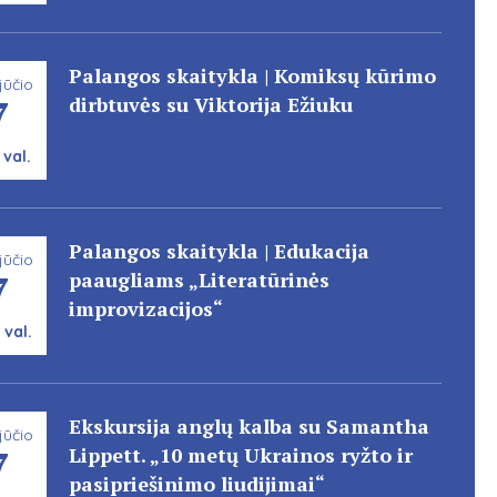
Palangos skaitykla | Komiksų kūrimo
jūčio
7
dirbtuvės su Viktorija Ežiuku
 val.
Palangos skaitykla | Edukacija
jūčio
7
paaugliams „Literatūrinės
improvizacijos“
 val.
Ekskursija anglų kalba su Samantha
jūčio
7
Lippett. „10 metų Ukrainos ryžto ir
pasipriešinimo liudijimai“