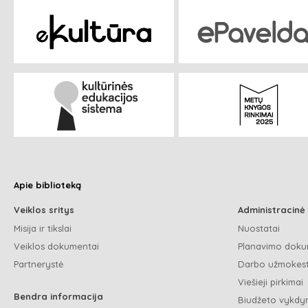
Apie biblioteką
Veiklos sritys
Administracinė
Misija ir tikslai
Nuostatai
Veiklos dokumentai
Planavimo doku
Partnerystė
Darbo užmokest
Viešieji pirkimai
Bendra informacija
Biudžeto vykdym