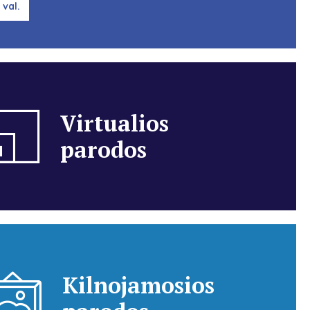
 val.
Virtualios
parodos
Kilnojamosios