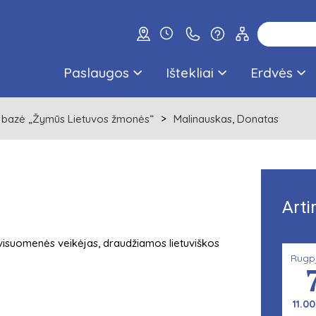
Paslaugos
Ištekliai
Erdvės
 bazė „Žymūs Lietuvos žmonės“
Malinauskas, Donatas
Arti
visuomenės veikėjas, draudžiamos lietuviškos
Rugp
11.00