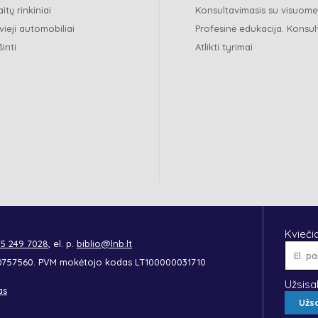
itų rinkiniai
Konsultavimasis su visuom
vieji automobiliai
Profesinė edukacija. Konsul
šinti
Atlikti tyrimai
Kvieči
 5 249 7028
, el. p.
biblio@lnb.lt
90757560. PVM mokėtojo kodas LT100000031710
Užsisa
as