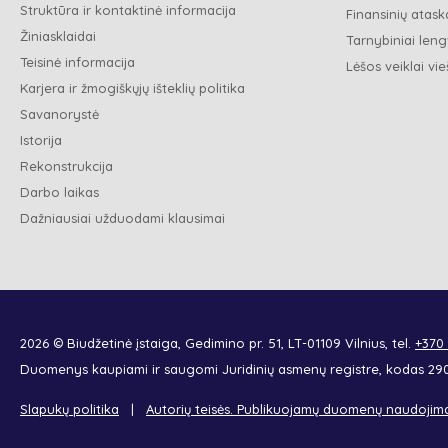
Struktūra ir kontaktinė informacija
Finansinių ataska
Žiniasklaidai
Tarnybiniai leng
Teisinė informacija
Lėšos veiklai vie
Karjera ir žmogiškųjų išteklių politika
Savanorystė
Istorija
Rekonstrukcija
Darbo laikas
Dažniausiai užduodami klausimai
2026 © Biudžetinė įstaiga, Gedimino pr. 51, LT-01109 Vilnius, tel.
+370
Duomenys kaupiami ir saugomi Juridinių asmenų registre, kodas 2
Slapukų politika
Autorių teisės. Publikuojamų duomenų naudojim