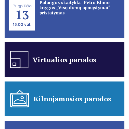
Palangos skaitykla | Petro Klimo
Rugpjūčio
knygos „Visų dienų apmąstymai“
13
pristatymas
15.00 val.
Virtualios parodos
Kilnojamosios parodos