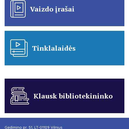
Vaizdo įrašai
Tinklalaidės
Klausk bibliotekininko
Gedimino pr. 51, LT-01109 Vilnius