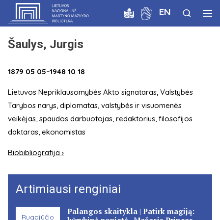
EN
Šaulys, Jurgis
1879 05 05–1948 10 18
Lietuvos Nepriklausomybės Akto signataras, Valstybės
Tarybos narys, diplomatas, valstybės ir visuomenės
veikėjas, spaudos darbuotojas, redaktorius, filosofijos
daktaras, ekonomistas
Biobibliografija ›
Artimiausi renginiai
Palangos skaitykla | Patirk magiją:
Rugpjūčio
kūrybinė popietė „Mažasis Princas