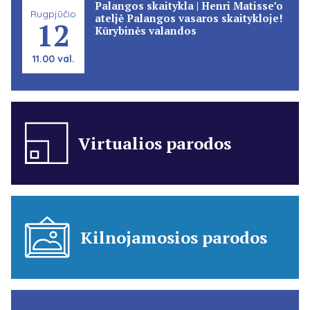
Palangos skaitykla | Henri Matisse’o
Rugpjūčio
ateljė Palangos vasaros skaitykloje!
12
Kūrybinės valandos
11.00 val.
Virtualios parodos
Kilnojamosios parodos