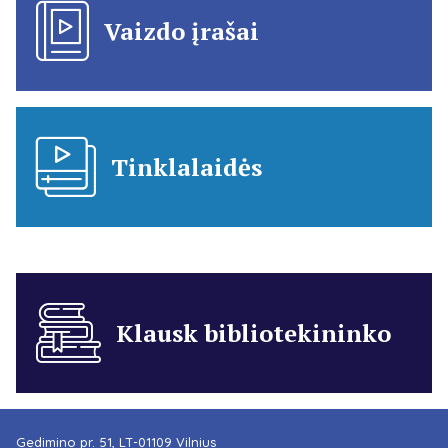
Vaizdo įrašai
Tinklalaidės
Klausk bibliotekininko
Gedimino pr. 51, LT-01109 Vilnius