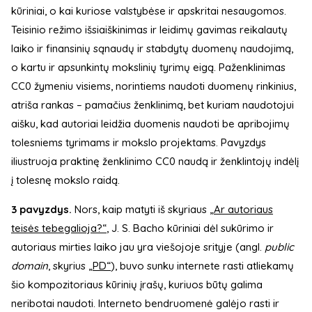
kūriniai, o kai kuriose valstybėse ir apskritai nesaugomos.
Teisinio režimo išsiaiškinimas ir leidimų gavimas reikalautų
laiko ir finansinių sąnaudų ir stabdytų duomenų naudojimą,
o kartu ir apsunkintų mokslinių tyrimų eigą. Paženklinimas
CC0 žymeniu visiems, norintiems naudoti duomenų rinkinius,
atriša rankas – pamačius ženklinimą, bet kuriam naudotojui
aišku, kad autoriai leidžia duomenis naudoti be apribojimų
tolesniems tyrimams ir mokslo projektams. Pavyzdys
iliustruoja praktinę ženklinimo CC0 naudą ir ženklintojų indėlį
į tolesnę mokslo raidą.
3 pavyzdys.
Nors, kaip matyti iš skyriaus
„Ar autoriaus
teisės tebegalioja?“
, J. S. Bacho kūriniai dėl sukūrimo ir
autoriaus mirties laiko jau yra viešojoje srityje (angl.
public
domain
, skyrius
„PD“
), buvo sunku internete rasti atliekamų
šio kompozitoriaus kūrinių įrašų, kuriuos būtų galima
neribotai naudoti. Interneto bendruomenė galėjo rasti ir