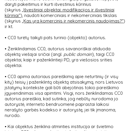
daryti pakeitimus ir kurti išvestinius kūrinius
(skyrius
„Išvestiniai objektai: modifikacijos ir išvestiniai
kūriniai“
), naudoti komerciniais ir nekomerciniais tikslais
(skyrius
„Kas yra komercinis ir nekomercinis naudojimas?“
)
ir kt.
• CC0 turėtų taikyti pats turinio (objekto) autorius.
• Ženklindamas CC0, autorius savanoriškai atiduoda
objektą viešajai sričiai (angl.
public domain
), taigi CC0
objektai, kaip ir paženklintieji PD, yra viešosios srities
objektai.
• CC0 apima autoriaus pareiškimą apie neturtinių (ir visų
kitų) teisių į paženklintą objektą atsisakymą, nors Lietuvos
įstatymų kontekste gali būti abejotinas tokio pareiškimo
įgyvendinimas visa apimtimi. Visgi, nors ženklindamas CC0
autorius pareiškia, kad sutinka, jog nebūtų nurodoma jo
autorystė, interneto bendruomenė paprastai laikosi
nerašyto garbės kodekso ir autorystę, jei tik įmanoma,
nurodo.
• Kai objektus ženklina atminties institucija ar švietimo