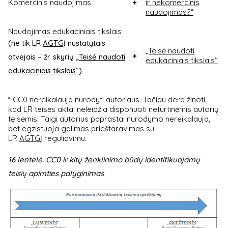
Komercinis naudojimas
+
ir nekomercinis
naudojimas?“
Naudojimas edukaciniais tikslais
(ne tik LR
AGTGĮ
nustatytais
„Teisė naudoti
+
atvejais – žr. skyrių
„Teisė naudoti
edukaciniais tikslais“
edukaciniais tikslais“
)
* CC0 nereikalauja nurodyti autoriaus. Tačiau dera žinoti,
kad LR teisės aktai neleidžia disponuoti neturtinėmis autorių
teisėmis. Taigi autorius paprastai nurodymo nereikalauja,
bet egzistuoja galimas prieštaravimas su
LR
AGTGĮ
reguliavimu.
16 lentelė. CC0 ir kitų ženklinimo būdų identifikuojamų
teisių apimties palyginimas