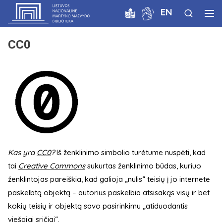
EN
CC0
Kas yra
CC0
?
Iš ženklinimo simbolio turėtume nuspėti, kad
tai
Creative Commons
sukurtas ženklinimo būdas, kuriuo
ženklintojas pareiškia, kad galioja „nulis“ teisių į jo internete
paskelbtą objektą – autorius paskelbia atsisakąs visų ir bet
kokių teisių ir objektą savo pasirinkimu „atiduodantis
viešajai sričiai“.