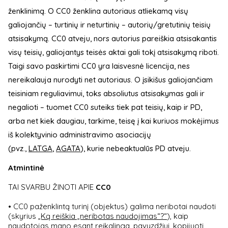
ženklinimą. O CC0 ženklina autoriaus atliekamą visų
galiojančių – turtinių ir neturtinių – autorių/gretutinių teisių
atsisakymą. CC0 atveju, nors autorius pareiškia atsisakantis
visų teisių, galiojantys teisės aktai gali tokį atsisakymą riboti.
Taigi savo paskirtimi CC0 yra laisvesnė licencija, nes
nereikalauja nurodyti net autoriaus. O įsikišus galiojančiam
teisiniam reguliavimui, toks absoliutus atsisakymas gali ir
negalioti – tuomet CC0 suteiks tiek pat teisių, kaip ir PD,
arba net kiek daugiau, tarkime, teisę į kai kuriuos mokėjimus
iš kolektyvinio administravimo asociacijų
(pvz.,
LATGA
,
AGATA
), kurie nebeaktualūs PD atveju.
Atmintinė
TAI SVARBU ŽINOTI APIE
CC0
• CC0 paženklintą turinį (objektus) galima neribotai naudoti
(skyrius
„Ką reiškia „neribotas naudojimas“?“
), kaip
naudotojas mano esant reikalinga, pavyzdžiui, kopijuoti,