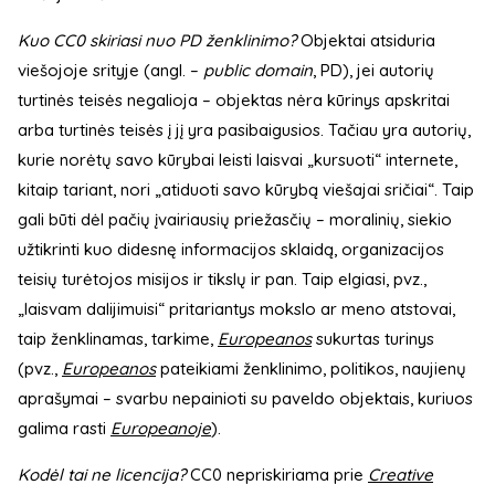
Kuo CC0 skiriasi nuo PD ženklinimo?
Objektai atsiduria
viešojoje srityje (angl. –
public domain
, PD), jei autorių
turtinės teisės negalioja – objektas nėra kūrinys apskritai
arba turtinės teisės į jį yra pasibaigusios. Tačiau yra autorių,
kurie norėtų savo kūrybai leisti laisvai „kursuoti“ internete,
kitaip tariant, nori „atiduoti savo kūrybą viešajai sričiai“. Taip
gali būti dėl pačių įvairiausių priežasčių – moralinių, siekio
užtikrinti kuo didesnę informacijos sklaidą, organizacijos
teisių turėtojos misijos ir tikslų ir pan. Taip elgiasi, pvz.,
„laisvam dalijimuisi“ pritariantys mokslo ar meno atstovai,
taip ženklinamas, tarkime,
Europeanos
sukurtas turinys
(pvz.,
Europeanos
pateikiami ženklinimo, politikos, naujienų
aprašymai – svarbu nepainioti su paveldo objektais, kuriuos
galima rasti
Europeanoje
).
Kodėl tai ne licencija?
CC0 nepriskiriama prie
Creative