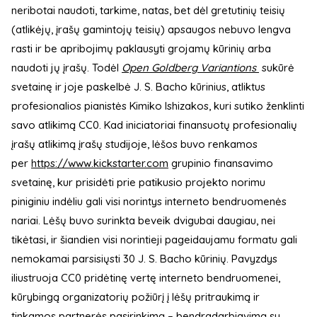
neribotai naudoti, tarkime, natas, bet dėl gretutinių teisių
(atlikėjų, įrašų gamintojų teisių) apsaugos nebuvo lengva
rasti ir be apribojimų paklausyti grojamų kūrinių arba
naudoti jų įrašų. Todėl
Open Goldberg Variantions
sukūrė
svetainę ir joje paskelbė J. S. Bacho kūrinius, atliktus
profesionalios pianistės Kimiko Ishizakos, kuri sutiko ženklinti
savo atlikimą CC0. Kad iniciatoriai finansuotų profesionalių
įrašų atlikimą įrašų studijoje, lėšos buvo renkamos
per
https://www.kickstarter.com
grupinio finansavimo
svetainę, kur prisidėti prie patikusio projekto norimu
piniginiu indėliu gali visi norintys interneto bendruomenės
nariai. Lėšų buvo surinkta beveik dvigubai daugiau, nei
tikėtasi, ir šiandien visi norintieji pageidaujamu formatu gali
nemokamai parsisiųsti 30 J. S. Bacho kūrinių. Pavyzdys
iliustruoja CC0 pridėtinę vertę interneto bendruomenei,
kūrybingą organizatorių požiūrį į lėšų pritraukimą ir
tinkamos partnerės pasirinkimą – bendradarbiavimą su