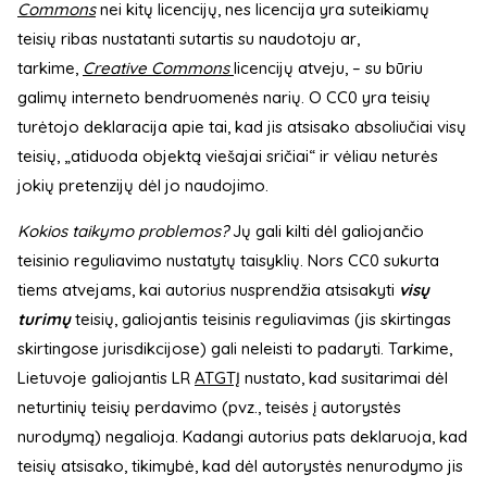
Commons
nei kitų licencijų, nes licencija yra suteikiamų
teisių ribas nustatanti sutartis su naudotoju ar,
tarkime,
Creative Commons
licencijų atveju, – su būriu
galimų interneto bendruomenės narių. O CC0 yra teisių
turėtojo deklaracija apie tai, kad jis atsisako absoliučiai visų
teisių, „atiduoda objektą viešajai sričiai“ ir vėliau neturės
jokių pretenzijų dėl jo naudojimo.
Kokios taikymo problemos?
Jų gali kilti dėl galiojančio
teisinio reguliavimo nustatytų taisyklių. Nors CC0 sukurta
tiems atvejams, kai autorius nusprendžia atsisakyti
visų
turimų
teisių, galiojantis teisinis reguliavimas (jis skirtingas
skirtingose jurisdikcijose) gali neleisti to padaryti. Tarkime,
Lietuvoje galiojantis LR
ATGTĮ
nustato, kad susitarimai dėl
neturtinių teisių perdavimo (pvz., teisės į autorystės
nurodymą) negalioja. Kadangi autorius pats deklaruoja, kad
teisių atsisako, tikimybė, kad dėl autorystės nenurodymo jis