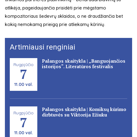
atlikėja, pageidaujančia prisidėti prie mėgstamo
kompozitoriaus šedevrų sklaidos, o ne draudžiančia bet
kokią nemokamą prieigą prie atliekamų kūrinių.
Artimiausi renginiai
Palangos skaitykla | „Banguojančios
Rugpjūčio
istorijos“. Literatūros festivalis
7
11.00 val.
Palangos skaitykla | Komiksų kūrimo
Rugpjūčio
dirbtuvės su Viktorija Ežiuku
7
11.00 val.