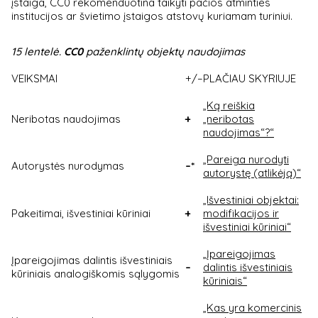
įstaiga, CC0 rekomenduotina taikyti pačios atminties
institucijos ar švietimo įstaigos atstovų kuriamam turiniui.
15 lentelė.
CC0
paženklintų objektų naudojimas
VEIKSMAI
+/–
PLAČIAU SKYRIUJE
„Ką reiškia
Neribotas naudojimas
+
„neribotas
naudojimas“?“
„Pareiga nurodyti
Autorystės nurodymas
–*
autorystę (atlikėją)“
„Išvestiniai objektai:
Pakeitimai, išvestiniai kūriniai
+
modifikacijos ir
išvestiniai kūriniai“
„Įpareigojimas
Įpareigojimas dalintis išvestiniais
–
dalintis išvestiniais
kūriniais analogiškomis sąlygomis
kūriniais“
„Kas yra komercinis