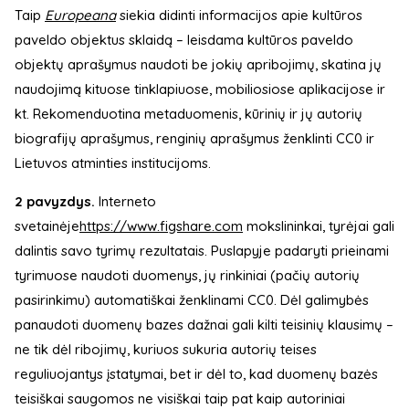
Taip
Europeana
siekia didinti informacijos apie kultūros
paveldo objektus sklaidą – leisdama kultūros paveldo
objektų aprašymus naudoti be jokių apribojimų, skatina jų
naudojimą kituose tinklapiuose, mobiliosiose aplikacijose ir
kt. Rekomenduotina metaduomenis, kūrinių ir jų autorių
biografijų aprašymus, renginių aprašymus ženklinti CC0 ir
Lietuvos atminties institucijoms.
2 pavyzdys.
Interneto
svetainėje
https://www.figshare.com
mokslininkai, tyrėjai gali
dalintis savo tyrimų rezultatais. Puslapyje padaryti prieinami
tyrimuose naudoti duomenys, jų rinkiniai (pačių autorių
pasirinkimu) automatiškai ženklinami CC0. Dėl galimybės
panaudoti duomenų bazes dažnai gali kilti teisinių klausimų –
ne tik dėl ribojimų, kuriuos sukuria autorių teises
reguliuojantys įstatymai, bet ir dėl to, kad duomenų bazės
teisiškai saugomos ne visiškai taip pat kaip autoriniai