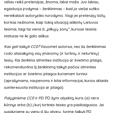
vėliau reikš pretenzijas, žinoma, labai maža. Juo labiau,
egzistuoja įrodymai – ženklinimas – kad jis viešai sutiko
nereikalauti autorystės nurodymo. Visgi jei pretenzijų būtų,
kol kas nežinome, kaip tokią situaciją aiškintų Lietuvos
teismai, taigi tai viena iš „pilkųjų zonų“, kuriose teisinis
statusas ne iki galo aiškus.
Kas gali taikyti CC0?
Visuomet autorius, nes šis ženklinimas
rodo atsisakymą visų įmanomų (ir turtinių, ir neturtinių)
teisių. Kai ženklina atminties institucija ar švietimo įstaiga,
rekomenduotina šį ženklinimą taikyti pačios atminties
institucijos ar švietimo įstaigos kuriamam turiniui
(aprašymams, naujienoms ir kitai informacijai, kurios sklaida
suinteresuota institucija ar įstaiga).
Palyginkime CC0 ir PD.
PD žymi objektą, kuris (a) nėra
kūrinys arba (b) į kurį turtinės teisės yra pasibaigusios. Jei
susiduriame su vienu iš šių atvejų, turime taikyti PD