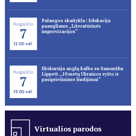
Palangos skaitykla | Edukacija
Rugpjūčio
paaugliams „Literatūrinės
7
improvizacijos“
12.00 val.
Ekskursija anglų kalba su Samantha
Rugpjūčio
Lippett. „10 metų Ukrainos ryžto ir
7
pasipriešinimo liudijimai“
15.00 val.
Virtualios parodos