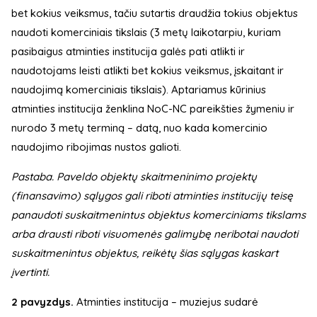
bet kokius veiksmus, tačiu sutartis draudžia tokius objektus
naudoti komerciniais tikslais (3 metų laikotarpiu, kuriam
pasibaigus atminties institucija galės pati atlikti ir
naudotojams leisti atlikti bet kokius veiksmus, įskaitant ir
naudojimą komerciniais tikslais). Aptariamus kūrinius
atminties institucija ženklina NoC-NC pareikšties žymeniu ir
nurodo 3 metų terminą – datą, nuo kada komercinio
naudojimo ribojimas nustos galioti.
Pastaba. Paveldo objektų skaitmeninimo projektų
(finansavimo) sąlygos gali riboti atminties institucijų teisę
panaudoti suskaitmenintus objektus komerciniams tikslams
arba drausti riboti visuomenės galimybę neribotai naudoti
suskaitmenintus objektus, reikėtų šias sąlygas kaskart
įvertinti.
2 pavyzdys.
Atminties institucija – muziejus sudarė