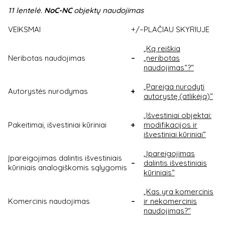
11 lentelė.
NoC-NC
objektų naudojimas
VEIKSMAI
+/–
PLAČIAU SKYRIUJE
„Ką reiškia
Neribotas naudojimas
–
„neribotas
naudojimas“?“
„Pareiga nurodyti
Autorystės nurodymas
+
autorystę (atlikėją)“
„Išvestiniai objektai:
Pakeitimai, išvestiniai kūriniai
+
modifikacijos ir
išvestiniai kūriniai“
„Įpareigojimas
Įpareigojimas dalintis išvestiniais
–
dalintis išvestiniais
kūriniais analogiškomis sąlygomis
kūriniais“
„Kas yra komercinis
Komercinis naudojimas
–
ir nekomercinis
naudojimas?“