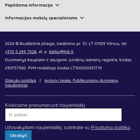
Papildoma informacija
Informacijos mokslų specialistams
2026 © Biudžetinė įstaiga, Gedimino pr. 51, LT-01109 Vilnius, tel.
+370 5 249 7028
, el. p.
biblio@lnb.lt
Duomenys kaupiami ir saugomi Juridinių asmenų registre, kodas
290757560. PVM mokėtojo kodas LT100000031710
Slapukų politika
Autorių teisės. Publikuojamų duomenų
naudojimas
Kviečiame prenumeruoti naujienlaiškį
El.
paštas
Užsisakydami naujienlaiškį, sutinkate su
Privatumo politika
.