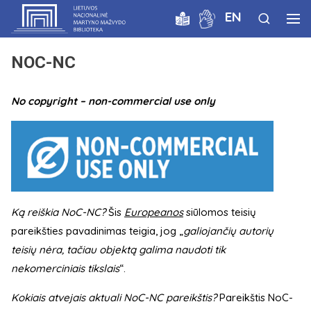
EN
NOC-NC
No copyright – non-commercial use only
Ką reiškia NoC-NC?
Šis
Europeanos
siūlomos teisių
pareikšties pavadinimas teigia, jog „
galiojančių autorių
teisių nėra, tačiau objektą galima naudoti tik
nekomerciniais tikslais
“.
Kokiais atvejais aktuali NoC-NC pareikštis?
Pareikštis NoC-