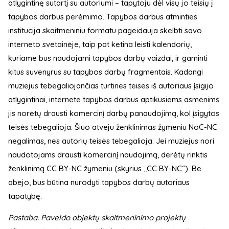
atlygintinę sutartį su autoriumi – tapytoju dėl visų jo teisių į
tapybos darbus perėmimo. Tapybos darbus atminties
institucija skaitmeniniu formatu pageidauja skelbti savo
interneto svetainėje, taip pat ketina leisti kalendorių,
kuriame bus naudojami tapybos darbų vaizdai, ir gaminti
kitus suvenyrus su tapybos darbų fragmentais. Kadangi
muziejus tebegaliojančias turtines teises iš autoriaus įsigijo
atlygintinai, internete tapybos darbus aptikusiems asmenims
jis norėtų drausti komercinį darbų panaudojimą, kol įsigytos
teisės tebegalioja. Šiuo atveju ženklinimas žymeniu NoC-NC
negalimas, nes autorių teisės tebegalioja. Jei muziejus nori
naudotojams drausti komercinį naudojimą, derėtų rinktis
ženklinimą CC BY-NC žymeniu (skyrius
„CC BY-NC“
). Be
abejo, bus būtina nurodyti tapybos darbų autoriaus
tapatybę.
Pastaba. Paveldo objektų skaitmeninimo projektų