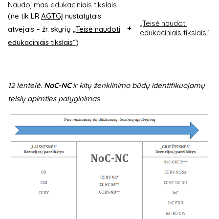
Naudojimas edukaciniais tikslais
(ne tik LR
AGTGĮ
nustatytais
„Teisė naudoti
+
atvejais – žr. skyrių
„Teisė naudoti
edukaciniais tikslais“
edukaciniais tikslais“
)
12 lentelė.
NoC-NC
ir kitų ženklinimo būdų identifikuojamų
teisių apimties palyginimas