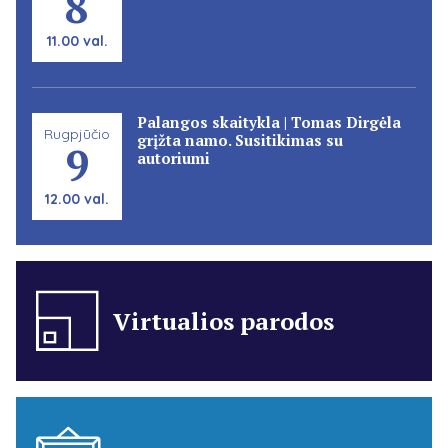
8
11.00 val.
Palangos skaitykla | Tomas Dirgėla
Rugpjūčio
grįžta namo. Susitikimas su
9
autoriumi
12.00 val.
Virtualios parodos