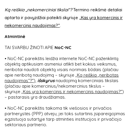
Ką reiškia „nekomerciniai tikslai“?
Termino reikšmė detaliai
aptarta ir pavyzdžiai pateikti skyriuje
„Kas yra komercinis ir
nekomercinis naudojimas?“
.
Atmintinė
TAI SVARBU ŽINOTI APIE
NoC-NC
• NoC-NC pareikštis leidžia internete NoC-NC paženklintą
objektą aptikusiam asmeniui atlikti bet kokius veiksmus,
neribotai naudoti objektą visais norimais būdais (plačiau
apie neribotą naudojimą – skyriuje
„Ką reiškia „neribotas
naudojimas“?“
),
išskyrus
naudojimą komerciniais tikslais
(plačiau apie komercinius/nekomercinius tikslus –
skyriuje
„Kas yra komercinis ir nekomercinis naudojimas?“
)
– pastarasis yra draudžiamas.
• NoC-NC pareikštis taikoma tik viešosios ir privačios
partnerystės (PPP) atveju, jei toks sutartinis įsipareigojimas
egzistuoja sutartyje tarp atminties institucijos ir privačiojo
sektoriaus partnerio.