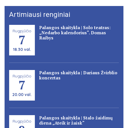
Artimiausi renginiai
Palangos skaitykla | Solo teatras:
Rugpjūčio
„Nedarbo kalendorius“. Domas
7
Raibys
18.30 val.
Palangos skaitykla | Dariaus Žvirblio
Rugpjūčio
koncertas
7
20.00 val.
Palangos skaitykla | Stalo žaidimų
Rugpjūčio
diena „Ateik ir žaisk“