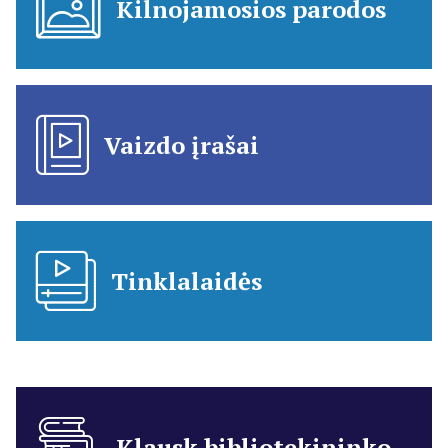
Kilnojamosios parodos
Vaizdo įrašai
Tinklalaidės
Klausk bibliotekininko