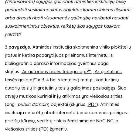
(finansavimo) sąlygos gali riboti atminties institucijų teisę
panaudoti suskaitmenintus objektus komerciniams tikslams
arba drausti riboti visuomenės galimybę neribotai naudoti
suskaitmenintus objektus, reikėtų šias sąlygas kaskart
įvertinti.
3 pavyzdys.
Atminties institucija skaitmenina vinilo plokštelių
įrašus ir ketina padaryti juos prieinamus internetu. Iš
bibliografinio aprašo informacijos (įvertinus pagal
skyrius
„Ar autoriaus teisės tebegalioja?“
,
„Ar gretutinės
teisės galioja?“
ir 3, 4 bei 5 lenteles) matyti, kad turtinių
autorių teisių ir gretutinių teisių galiojimas pasibaigęs. Šiuo
atveju muzikos kūriniai ir jų atlikimas yra viešosios srities
(angl.
public domain
) objektai (skyrius
„PD“
). Atminties
institucija neturėtų riboti interneto bendruomenės prieigos
prie šių kūrinių, vertėtų rinktis ženklinimą ne NoC-NC, o
viešosios srities (PD) žymeniu.