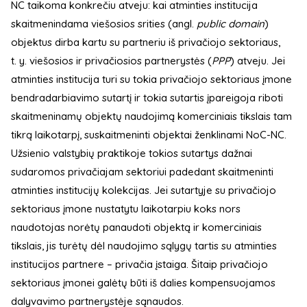
NC taikoma konkrečiu atveju: kai atminties institucija
skaitmenindama viešosios srities (angl.
public domain
)
objektus dirba kartu su partneriu iš privačiojo sektoriaus,
t. y. viešosios ir privačiosios partnerystės (
PPP
) atveju. Jei
atminties institucija turi su tokia privačiojo sektoriaus įmone
bendradarbiavimo sutartį ir tokia sutartis įpareigoja riboti
skaitmeninamų objektų naudojimą komerciniais tikslais tam
tikrą laikotarpį, suskaitmeninti objektai ženklinami NoC-NC.
Užsienio valstybių praktikoje tokios sutartys dažnai
sudaromos privačiajam sektoriui padedant skaitmeninti
atminties institucijų kolekcijas. Jei sutartyje su privačiojo
sektoriaus įmone nustatytu laikotarpiu koks nors
naudotojas norėtų panaudoti objektą ir komerciniais
tikslais, jis turėtų dėl naudojimo sąlygų tartis su atminties
institucijos partnere – privačia įstaiga. Šitaip privačiojo
sektoriaus įmonei galėtų būti iš dalies kompensuojamos
dalyvavimo partnerystėje sąnaudos.