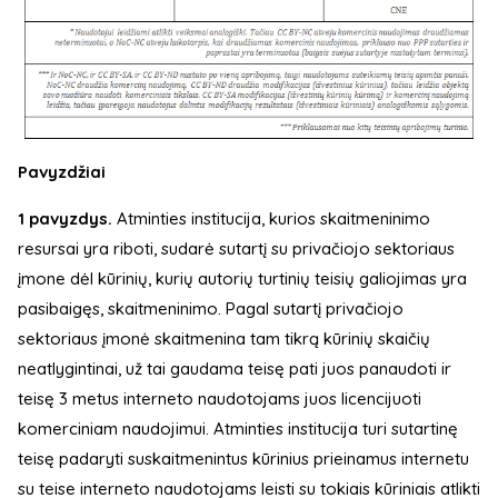
Pavyzdžiai
1 pavyzdys.
Atminties institucija, kurios skaitmeninimo
resursai yra riboti, sudarė sutartį su privačiojo sektoriaus
įmone dėl kūrinių, kurių autorių turtinių teisių galiojimas yra
pasibaigęs, skaitmeninimo. Pagal sutartį privačiojo
sektoriaus įmonė skaitmenina tam tikrą kūrinių skaičių
neatlygintinai, už tai gaudama teisę pati juos panaudoti ir
teisę 3 metus interneto naudotojams juos licencijuoti
komerciniam naudojimui. Atminties institucija turi sutartinę
teisę padaryti suskaitmenintus kūrinius prieinamus internetu
su teise interneto naudotojams leisti su tokiais kūriniais atlikti