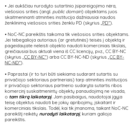
• Jei aukščiau nurodyto sutartinio įsipareigojimo nėra,
viešosios srities (angl.
public domain
) objektams juos
skaitmeninanti atminties institucija dažniausiai naudos
ženklinimą viešosios srities ženklu PD (skyrius
„PD“
).
• NoC-NC pareikštis taikoma tik viešosios srities objektams.
Jei tebegalioja autoriaus (ar gretutinės) teisės į objektą ir
pageidaujate neleisti objekto naudoti komerciniais tikslais,
greičiausiai bus aktuali viena iš CC licencijų, pvz., CC BY-NC
(skyrius
„CC BY-NC“
) arba CC BY-NC-ND (skyrius
„CC BY-
NC-ND“
).
• Paprastai (ir to turi būti siekiama sudarant sutartis su
privačiojo sektoriaus partneriais) tarp atminties institucijos
ir privačiojo sektoriaus partnerio sudaryta sutartis ribos
komercinį suskaitmenintų objektų panaudojimą ne visada,
o
tam tikrą laikotarpį
. Jam pasibaigus, naudotojai įgyja
teisę objektus naudoti be jokių apribojimų, įskaitant ir
komerciniais tikslais. Todėl, kai tik įmanoma, taikant NoC-NC
pareikštį reikėtų
nurodyti laikotarpį
, kuriam galioja
pareikštis.