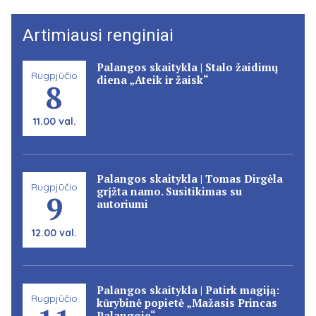
Artimiausi renginiai
Palangos skaitykla | Stalo žaidimų
Rugpjūčio
diena „Ateik ir žaisk“
8
11.00 val.
Palangos skaitykla | Tomas Dirgėla
Rugpjūčio
grįžta namo. Susitikimas su
9
autoriumi
12.00 val.
Palangos skaitykla | Patirk magiją:
Rugpjūčio
kūrybinė popietė „Mažasis Princas
Palangoje“