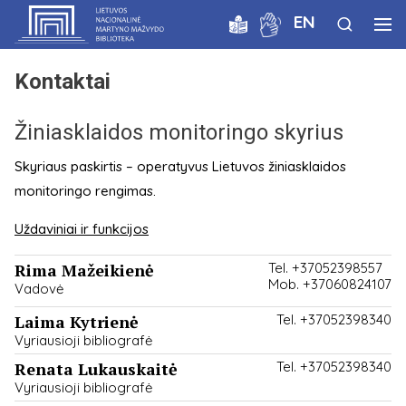
EN
Kontaktai
Žiniasklaidos monitoringo skyrius
Skyriaus paskirtis – operatyvus Lietuvos žiniasklaidos
monitoringo rengimas.
Uždaviniai ir funkcijos
Rima Mažeikienė
Tel. +37052398557
Mob. +37060824107
Vadovė
Laima Kytrienė
Tel. +37052398340
Vyriausioji bibliografė
Renata Lukauskaitė
Tel. +37052398340
Vyriausioji bibliografė