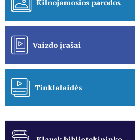
Kilnojamosios parodos
Vaizdo įrašai
Tinklalaidės
Klausk bibliotekininko