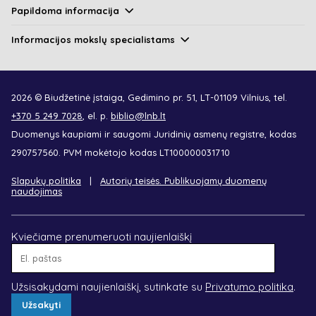
Papildoma informacija
Informacijos mokslų specialistams
2026 © Biudžetinė įstaiga, Gedimino pr. 51, LT-01109 Vilnius, tel.
+370 5 249 7028
, el. p.
biblio@lnb.lt
Duomenys kaupiami ir saugomi Juridinių asmenų registre, kodas
290757560. PVM mokėtojo kodas LT100000031710
Slapukų politika
Autorių teisės. Publikuojamų duomenų
naudojimas
Kviečiame prenumeruoti naujienlaiškį
El.
paštas
Užsisakydami naujienlaiškį, sutinkate su
Privatumo politika
.