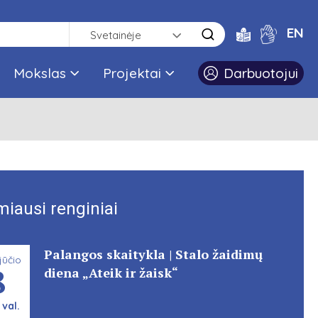
EN
Svetainėje
Mokslas
Projektai
Darbuotojui
miausi renginiai
Palangos skaitykla | Stalo žaidimų
jūčio
8
diena „Ateik ir žaisk“
 val.