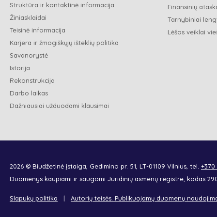
Struktūra ir kontaktinė informacija
Finansinių ataska
Žiniasklaidai
Tarnybiniai leng
Teisinė informacija
Lėšos veiklai vie
Karjera ir žmogiškųjų išteklių politika
Savanorystė
Istorija
Rekonstrukcija
Darbo laikas
Dažniausiai užduodami klausimai
2026 © Biudžetinė įstaiga, Gedimino pr. 51, LT-01109 Vilnius, tel.
+370
Duomenys kaupiami ir saugomi Juridinių asmenų registre, kodas 2
Slapukų politika
Autorių teisės. Publikuojamų duomenų naudojim