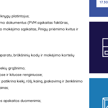
17.30
knygų platintojus;
avimo dokumentus (PVM sąskaitas faktūras,
o mokėjimo sąskaitas, Pinigų priėmimo kvitus ir
paratu, brūkšninių kodų ir mokėjimo kortelių
ekių grąžinimo;
se ir kituose renginiuose;
patikrina kiekį, rūšį, kainą, įpakavimą ir ženklinimo
ainas;
ės apskaitos duomenimis;