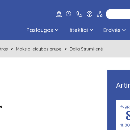
Paslaugos
Ištekliai
Erdvės
tras
Mokslo leidybos grupė
Dalia Strumilienė
Arti
Rugp
tė
11.00