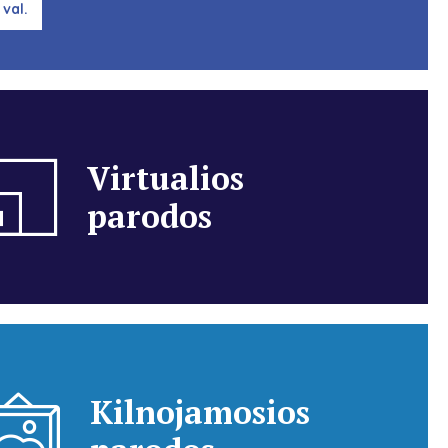
 val.
Virtualios
parodos
Kilnojamosios