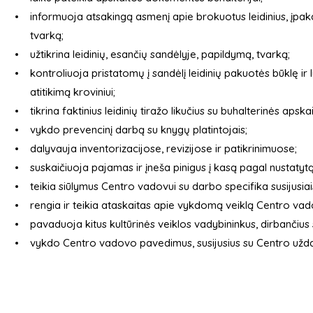
informuoja atsakingą asmenį apie brokuotus leidinius, įpak
tvarką;
užtikrina leidinių, esančių sandėlyje, papildymą, tvarką;
kontroliuoja pristatomų į sandėlį leidinių pakuotės būklę 
atitikimą kroviniui;
tikrina faktinius leidinių tiražo likučius su buhalterinės aps
vykdo prevencinį darbą su knygų platintojais;
dalyvauja inventorizacijose, revizijose ir patikrinimuose;
suskaičiuoja pajamas ir įneša pinigus į kasą pagal nustatytą
teikia siūlymus Centro vadovui su darbo specifika susijusiai
rengia ir teikia ataskaitas apie vykdomą veiklą Centro vad
pavaduoja kitus kultūrinės veiklos vadybininkus, dirbančius 
vykdo Centro vadovo pavedimus, susijusius su Centro užda