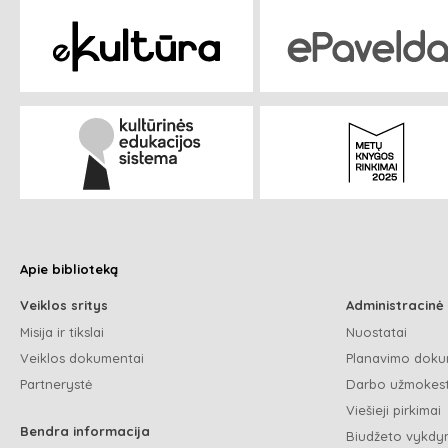
Apie biblioteką
Veiklos sritys
Administracinė
Misija ir tikslai
Nuostatai
Veiklos dokumentai
Planavimo doku
Partnerystė
Darbo užmokest
Viešieji pirkimai
Bendra informacija
Biudžeto vykdym