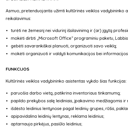
Asmuo, pretenduojantis užimti kultūrinės veiklos vadybininko asis
reikalavimus:
turėti ne žemesnį nei vidurinį išsilavinimą ir (ar) įgytą profesi
mokėti dirbti „Microsoft Office“ programiniu paketu, Labb
gebėti savarankiškai planuoti, organizuoti savo veiklą;
mokėti organizuoti ir valdyti komunikacijos bei informacijos 
FUNKCIJOS
Kultūrinės veiklos vadybininko asistentas vykdo šias funkcijas:
paruošia darbo vietą, patikrina inventoriaus tinkamumą;
papildo prekybos salę leidiniais, įpakavimo medžiagomis i
išdėsto leidinius lentynose pagal leidinių grupes, rūšis, pakla
apipavidalina leidinių lentynas, reklama leidinius;
aptarnauja pirkėjus, pasiūlo leidinius;