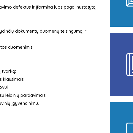
avimo defektus ir įformina juos pagal nustatytą
ir lydinčių dokumentų duomenų teisingumą ir
kaitos duomenimis;
 tvarką;
s klausimais;
ovui;
su leidinių pardavimais;
vinių įgyvendinimu.