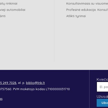
itų rinkiniai
Konsultavimasis su visuom
vieji automobiliai
Profesinė edukacija. Konsul
šinti
Atlikti tyrimai
Kvieči
 5 249 7028
, el. p.
biblio@lnb.lt
90757560. PVM mokėtojo kodas LT100000031710
Užsisa
as