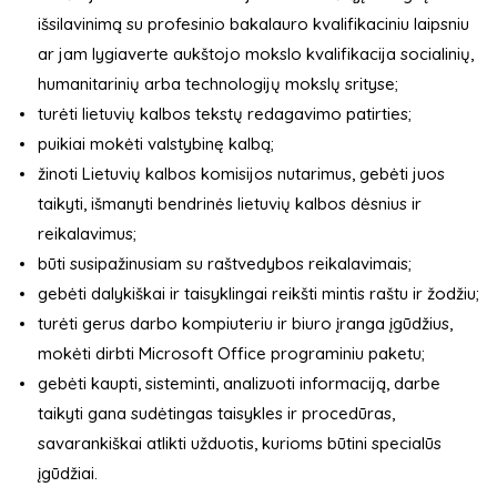
išsilavinimą su profesinio bakalauro kvalifikaciniu laipsniu
ar jam lygiaverte aukštojo mokslo kvalifikacija socialinių,
humanitarinių arba technologijų mokslų srityse;
turėti lietuvių kalbos tekstų redagavimo patirties;
puikiai mokėti valstybinę kalbą;
žinoti Lietuvių kalbos komisijos nutarimus, gebėti juos
taikyti, išmanyti bendrinės lietuvių kalbos dėsnius ir
reikalavimus;
būti susipažinusiam su raštvedybos reikalavimais;
gebėti dalykiškai ir taisyklingai reikšti mintis raštu ir žodžiu;
turėti gerus darbo kompiuteriu ir biuro įranga įgūdžius,
mokėti dirbti Microsoft Office programiniu paketu;
gebėti kaupti, sisteminti, analizuoti informaciją, darbe
taikyti gana sudėtingas taisykles ir procedūras,
savarankiškai atlikti užduotis, kurioms būtini specialūs
įgūdžiai.