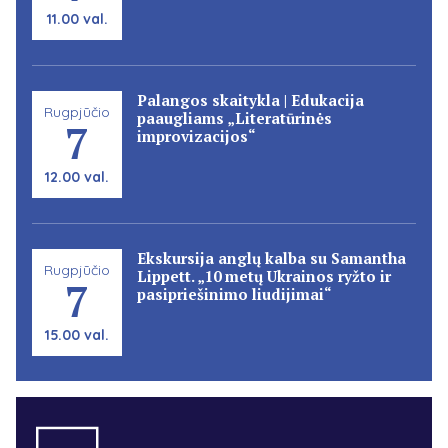
11.00 val.
Palangos skaitykla | Edukacija
Rugpjūčio
paaugliams „Literatūrinės
7
improvizacijos“
12.00 val.
Ekskursija anglų kalba su Samantha
Rugpjūčio
Lippett. „10 metų Ukrainos ryžto ir
7
pasipriešinimo liudijimai“
15.00 val.