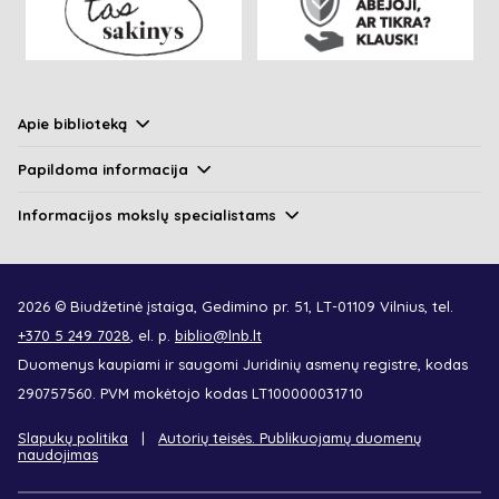
Apie biblioteką
Papildoma informacija
Informacijos mokslų specialistams
2026 © Biudžetinė įstaiga, Gedimino pr. 51, LT-01109 Vilnius, tel.
+370 5 249 7028
, el. p.
biblio@lnb.lt
Duomenys kaupiami ir saugomi Juridinių asmenų registre, kodas
290757560. PVM mokėtojo kodas LT100000031710
Slapukų politika
Autorių teisės. Publikuojamų duomenų
naudojimas