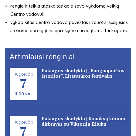
rengia ir teikia ataskaitas apie savo vykdomą veiklą
Centro vadovui;
vykdo kitas Centro vadovo pavestas užduotis, susijusias
su šiame pareigybės aprašyme nurodytomis funkcijomis.
Artimiausi renginiai
Palangos skaitykla | „Banguojančios
Rugpjūčio
istorijos“. Literatūros festivalis
7
11.00 val.
Palangos skaitykla | Komiksų kūrimo
Rugpjūčio
dirbtuvės su Viktorija Ežiuku
7