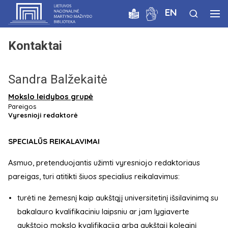
EN
Kontaktai
Sandra Balžekaitė
Mokslo leidybos grupė
Pareigos
Vyresnioji redaktorė
SPECIALŪS REIKALAVIMAI
Asmuo, pretenduojantis užimti vyresniojo redaktoriaus
pareigas, turi atitikti šiuos specialius reikalavimus:
turėti ne žemesnį kaip aukštąjį universitetinį išsilavinimą su
bakalauro kvalifikaciniu laipsniu ar jam lygiaverte
aukštojo mokslo kvalifikacija arba aukštąjį koleginį