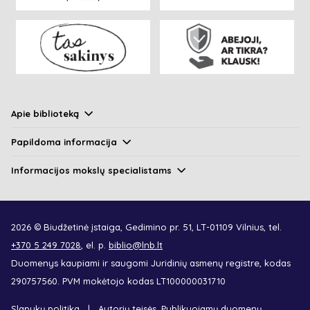
Apie biblioteką
Papildoma informacija
Informacijos mokslų specialistams
2026 © Biudžetinė įstaiga, Gedimino pr. 51, LT-01109 Vilnius, tel.
+370 5 249 7028
, el. p.
biblio@lnb.lt
Duomenys kaupiami ir saugomi Juridinių asmenų registre, kodas
290757560. PVM mokėtojo kodas LT100000031710
Slapukų politika
Autorių teisės. Publikuojamų duomenų