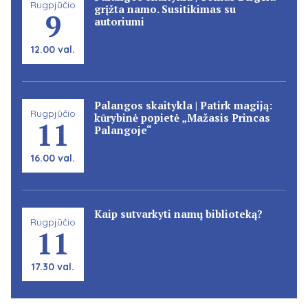
Rugpjūčio
grįžta namo. Susitikimas su
9
autoriumi
12.00 val.
Palangos skaitykla | Patirk magiją:
Rugpjūčio
kūrybinė popietė „Mažasis Princas
11
Palangoje“
16.00 val.
Kaip sutvarkyti namų biblioteką?
Rugpjūčio
11
17.30 val.