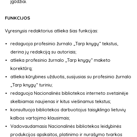
įgūdžiai.
FUNKCIJOS
Vyresnysis redaktorius atlieka šias funkcijas:
redaguoja profesinio žurnalo „Tarp knygų“ tekstus,
derina jų redakciją su autoriais;
atlieka profesinio žurnalo „Tarp knygų“ maketo
korektūrą;
atlieka kūrybines užduotis, susijusias su profesinio žurnalo
„Tarp knygų“ turiniu;
redaguoja Nacionalinės bibliotekos interneto svetainėje
skelbiamas naujienas ir kitus viešinamus tekstus;
konsultuoja bibliotekos darbuotojus taisyklingo lietuvių
kalbos vartojimo klausimais;
Vadovaudamasis Nacionalinės bibliotekos leidybinės
produkcijos apskaitos, platinimo ir nurašymo tvarkos