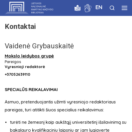
EN
Kontaktai
Vaidenė Grybauskaitė
Mokslo leidybos grupė
Pareigos
Vyresnioji redaktorė
+37052639110
SPECIALŪS REIKALAVIMAI
Asmuo, pretenduojantis užimti vyresniojo redaktoriaus
pareigas, turi atitikti šiuos specialius reikalavimus:
turėti ne žemesnį kaip aukštąjį universitetinį išsilavinimą su
bakalauro kvalifikaciniu laipsniu ar jam lygiaverte