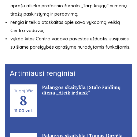
aprašu atlieka profesinio žurnalo „Tarp knygų“ numerių
tiražų paskirstymą ir perdavimą;
rengia ir teikia ataskaitas apie savo vykdomą veiklą
Centro vadovui;
vykdo kitas Centro vadovo pavestas užduotis, susijusias
su šiame pareigybės aprašyme nurodytomis funkcijomis.
Artimiausi renginiai
Palangos skaitykla | Stalo žaidimų
Rugpjūčio
diena „Ateik ir žaisk“
8
11.00 val.
Palangos skaitykla | Tomas Dirgėla