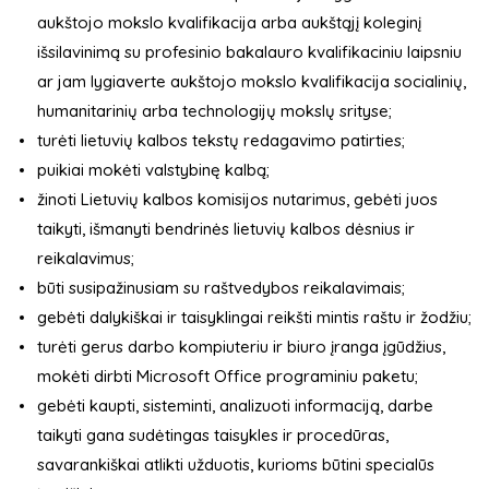
aukštojo mokslo kvalifikacija arba aukštąjį koleginį
išsilavinimą su profesinio bakalauro kvalifikaciniu laipsniu
ar jam lygiaverte aukštojo mokslo kvalifikacija socialinių,
humanitarinių arba technologijų mokslų srityse;
turėti lietuvių kalbos tekstų redagavimo patirties;
puikiai mokėti valstybinę kalbą;
žinoti Lietuvių kalbos komisijos nutarimus, gebėti juos
taikyti, išmanyti bendrinės lietuvių kalbos dėsnius ir
reikalavimus;
būti susipažinusiam su raštvedybos reikalavimais;
gebėti dalykiškai ir taisyklingai reikšti mintis raštu ir žodžiu;
turėti gerus darbo kompiuteriu ir biuro įranga įgūdžius,
mokėti dirbti Microsoft Office programiniu paketu;
gebėti kaupti, sisteminti, analizuoti informaciją, darbe
taikyti gana sudėtingas taisykles ir procedūras,
savarankiškai atlikti užduotis, kurioms būtini specialūs