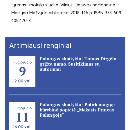
tyrimas : mokslo studija. Vilnius: Lietuvos nacionalinė
Martyno Mažvydo biblioteka, 2018. 146 p. ISBN 978-609-
405-170-8.
Artimiausi renginiai
Palangos skaitykla | Tomas Dirgėla
Rugpjūčio
grįžta namo. Susitikimas su
9
autoriumi
12.00 val.
Palangos skaitykla | Patirk magiją:
Rugpjūčio
kūrybinė popietė „Mažasis Princas
11
Palangoje“
16.00 val.