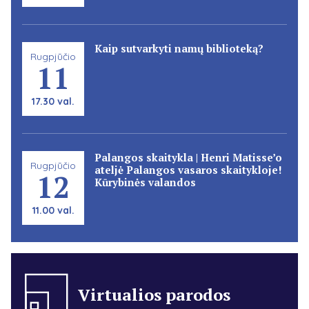
Kaip sutvarkyti namų biblioteką?
Rugpjūčio
11
17.30 val.
Palangos skaitykla | Henri Matisse’o
Rugpjūčio
ateljė Palangos vasaros skaitykloje!
12
Kūrybinės valandos
11.00 val.
Virtualios parodos