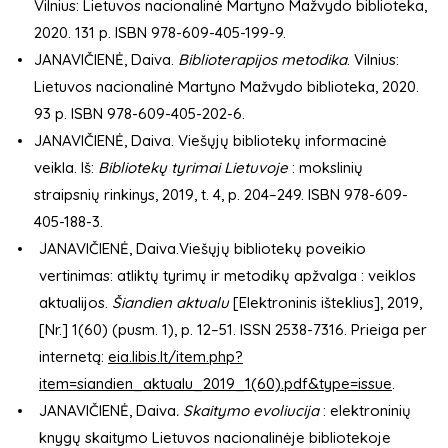
Vilnius: Lietuvos nacionalinė Martyno Mažvydo biblioteka,
2020. 131 p. ISBN 978-609-405-199-9.
JANAVIČIENĖ, Daiva.
Biblioterapijos metodika
. Vilnius:
Lietuvos nacionalinė Martyno Mažvydo biblioteka, 2020.
93 p. ISBN 978-609-405-202-6.
JANAVIČIENĖ, Daiva. Viešųjų bibliotekų informacinė
veikla. Iš:
Bibliotekų tyrimai Lietuvoje
: mokslinių
straipsnių rinkinys, 2019, t. 4, p. 204–249. ISBN 978-609-
405-188-3.
JANAVIČIENĖ, Daiva.Viešųjų bibliotekų poveikio
vertinimas: atliktų tyrimų ir metodikų apžvalga : veiklos
aktualijos.
Šiandien aktualu
[Elektroninis išteklius], 2019,
[Nr.] 1(60) (pusm. 1), p. 12–51. ISSN 2538-7316. Prieiga per
internetą:
eia.libis.lt/item.php?
item=siandien_aktualu_2019_1(60).pdf&type=issue
.
JANAVIČIENĖ, Daiva
. Skaitymo evoliucija
: elektroninių
knygų skaitymo Lietuvos nacionalinėje bibliotekoje