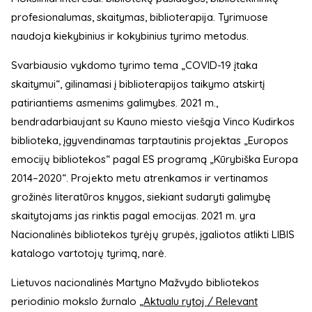
profesionalumas, skaitymas, biblioterapija. Tyrimuose
naudoja kiekybinius ir kokybinius tyrimo metodus.
Svarbiausio vykdomo tyrimo tema „COVID-19 įtaka
skaitymui“, gilinamasi į biblioterapijos taikymo atskirtį
patiriantiems asmenims galimybes. 2021 m.,
bendradarbiaujant su Kauno miesto viešąja Vinco Kudirkos
biblioteka, įgyvendinamas tarptautinis projektas „Europos
emocijų bibliotekos“ pagal ES programą „Kūrybiška Europa
2014–2020“. Projekto metu atrenkamos ir vertinamos
grožinės literatūros knygos, siekiant sudaryti galimybę
skaitytojams jas rinktis pagal emocijas. 2021 m. yra
Nacionalinės bibliotekos tyrėjų grupės, įgaliotos atlikti LIBIS
katalogo vartotojų tyrimą, narė.
Lietuvos nacionalinės Martyno Mažvydo bibliotekos
periodinio mokslo žurnalo
„Aktualu rytoj / Relevant