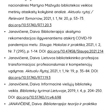
nacionalinės Martyno Mažvydo bibliotekos veiklos
metinių ataskaitų kokybinė analizė.
Aktualu rytoj /
Relevant Tomorrow
, 2021, t. 1, Nr. 20, p. 53–73.
doi.org/10.51740/RT.1.20.3
Janavičienė, Daiva. Biblioterapija: skaitymo
rekomendacijos išgyvenantiems atskirtį COVID-19
pandemijos metu.
Slauga. Mokslas ir praktika
, 2021, t. 2,
Nr. 7 (295), p. 1–14. DOI:
doi.org/10.47458/Slauga.2021.2.14
Janavičienė, Daiva. Lietuvos bibliotekininko profesijos
transformacijos: profesionalumas ir kompetencijų
ugdymas.
Aktualu Rytoj
, 2021, t. 1, Nr. 19, p. 35–84. DOI:
doi.org/10.51740/RT.1.19.3
Janavičienė, Daiva. Informacinė viešųjų bibliotekų
veikla.
Bibliotekų tyrimai Lietuvoje
, 2019, t. 4, p. 204–250.
DOI:
doi.org/10.51740/rt.v4i.698
JANAVIČIENĖ, Daiva.
Biblioterapija: teorija ir praktika
.