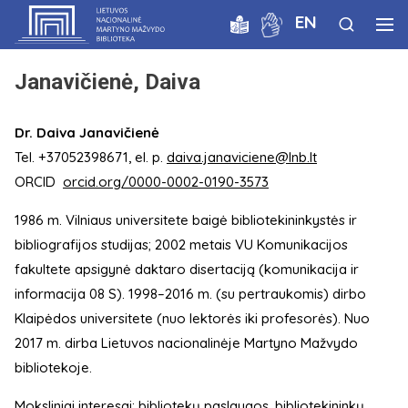
EN
Janavičienė, Daiva
Dr. Daiva Janavičienė
Tel. +37052398671, el. p.
daiva.janaviciene@lnb.lt
ORCID
orcid.org/0000-0002-0190-3573
1986 m. Vilniaus universitete baigė bibliotekininkystės ir
bibliografijos studijas; 2002 metais VU Komunikacijos
fakultete apsigynė daktaro disertaciją (komunikacija ir
informacija 08 S). 1998–2016 m. (su pertraukomis) dirbo
Klaipėdos universitete (nuo lektorės iki profesorės). Nuo
2017 m. dirba Lietuvos nacionalinėje Martyno Mažvydo
bibliotekoje.
Moksliniai interesai: bibliotekų paslaugos, bibliotekininkų