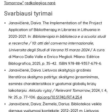
Tomorrow”
redkolegijos narė
.
Svarbiausi tyrimai
Janavičienė, Daiva. The Implementation of the Project
Application of Bibliotherapy in Libraries in Lithuania in
2020-2021. In:
Biblioterapia in biblioteca e a scuola:
studi
e recerche / 10:
atti del converno internazionale,
Universita degli Studi di Verona 15 marzo 2024
/ A cura
di Marco Dalla Valle e Enrico Meglioli. Milano: Editrice
Bibliografica, 2025, p. 35–42. ISBN 978-88-9357-679-6.
Janavičienė, Daiva. Lietuvos skaitytojo grožinės
literatūros skaitymo patirtys: skaitymo įprasminimas,
esminės charakteristikos ir ypatumai globalių krizių
laikotarpiu.
Aktualu rytoj / Relevant Tomorrow
, 2024, t. 4,
Nr. 25, p. 77–106.
doi.org/10.51740/RT.4.25.4
Janavičienė, Daiva; Žiemelis, Darius. Bibliotekos veikla
darnaus vystymosi kontekste: 2012–2021 m. Lietuvos