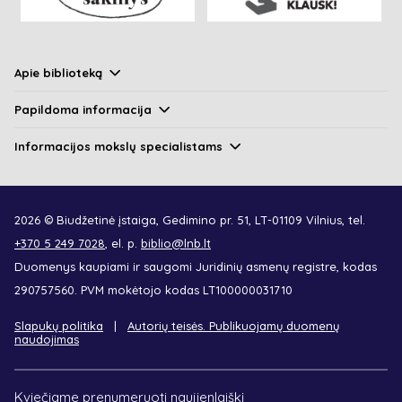
Apie biblioteką
Papildoma informacija
Informacijos mokslų specialistams
2026 © Biudžetinė įstaiga, Gedimino pr. 51, LT-01109 Vilnius, tel.
+370 5 249 7028
, el. p.
biblio@lnb.lt
Duomenys kaupiami ir saugomi Juridinių asmenų registre, kodas
290757560. PVM mokėtojo kodas LT100000031710
Slapukų politika
Autorių teisės. Publikuojamų duomenų
naudojimas
Kviečiame prenumeruoti naujienlaiškį