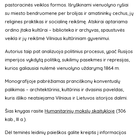
pastoracinės veiklos formos. Išryškinami vienuolyno ryšiai
su miesto bendruomene per brolijas ir amatininkų cechus, jų
religines praktikas ir socialinę reikšmę. Atskirai aptariama
ordino įtaka kultūrai – biblioteka ir archyvas, spaustuvės
veikla ir jų reikšmė Vilniaus kultūriniam gyvenimui.
Autorius taip pat analizuoja politinius procesus, ypač Rusijos
imperijos vykdytą politiką, sukilimų pasekmes ir represijas,
kurios galiausiai nulėmė vienuolyno uždarymą 1864 m.
Monografijoje pabrėžiamas pranciškonų konventualų
palikimas – architektūrinis, kultūrinis ir dvasinis paveldas,
kuris išliko neatsiejama Vilniaus ir Lietuvos istorijos dalimi.
Šias knygas rasite
Humanitarinių mokslų skaitykloje
(306
kab., III a.).
Dėl teminės leidinių paieškos galite kreiptis į informacijos