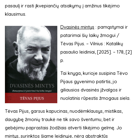
pasaulį ir rasti įkvepiančių atsakymų į amžinus tikėjimo
klausimus.
Dvasinės mintys
: pamąstymai ir
patarimai šių laikų žmogui /
Tėvas Pijus. – Vilnius : Katalikų
pasaulio leidiniai, [2025]. – 178, [2]
p.
Tai knyga, kurioje susipina Tėvo
Pijaus gyvenimo patirtis, jo
giliausios dvasinės įžvalgos ir
nuolatinis rūpestis žmogaus siela.
Tėvas Pijus, garsus kapucinas, nuodėmklausys, mistikas,
daugybę žmonių traukė ne tik savo šventumu, bet ir
gebėjimu paprastais žodžiais atverti tikėjimo gelmę. Jo
mintys, surinktos šiame leidinyje, nėra abstraktūs