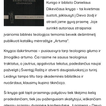
Kunigo ir biblisto Danieliaus
Dikevičiaus knyga – tai kvietimas
sustoti, įsiklausyti į Dievo žodį ir
atrasti jame gyvą prasmę. Joje
surinkti autoriaus straipsniai
įvairiomis biblinės teologijos temomis beveik dešimtmetį
publikuoti katalikų mėnraštyje „Artuma“.
Knygos išskirtinumas – pusiausvyra tarp teologinio gilumo ir
žmogiško artumo. Čia rasime ne sausus teologinius
traktatus, o jautrius, apgalvotus tekstus, padedančius naujai
pažvelgti į Šventąjį Raštą ir atverti daugiasluoksnį jo turinį.
Leidinys tampa tiltu tarp akademinės biblistikos ir
nuoširdaus, klausimų kupino tikinčiojo.
Ši knyga gali tapti prasmingu palydovu tiek tikėjimo kelią
pradedančiam, tiek jau pažengusiam skaitytojui, ieškančiam
gilesnių prasmių dvasinėje kasdienybėje. Ji primena – Dievo