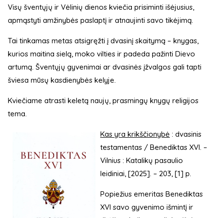
Visų šventųjų ir Vėlinių dienos kviečia prisiminti išėjusius,
apmąstyti amžinybės paslaptį ir atnaujinti savo tikėjimą.
Tai tinkamas metas atsigręžti į dvasinį skaitymą – knygas,
kurios maitina sielą, moko vilties ir padeda pažinti Dievo
artumą. Šventųjų gyvenimai ar dvasinės įžvalgos gali tapti
šviesa mūsų kasdienybės kelyje.
Kviečiame atrasti keletą naujų, prasmingų knygų religijos
tema.
Kas yra krikščionybė
: dvasinis
testamentas / Benediktas XVI. –
Vilnius : Katalikų pasaulio
leidiniai, [2025]. – 203, [1] p.
Popiežius emeritas Benediktas
XVI savo gyvenimo išmintį ir