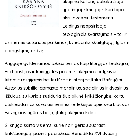
tikėjimo kelionę palieka šioje
ypatingoje knygoje, kuri tapo
tikru dvasiniu testamentu.
Leidinys neapsiriboja
teologiniais svarstymais – tai ir
asmeninis autoriaus palikimas, kviečiantis skaitytoją į tylos ir
apmąstymų erdvę.
Knygoje gvildenamos tokios temos kaip liturgijos teologija,
Eucharistijos ir kunigystės prasmė, tikėjimo santykis su
kitomis religijomis bei kultūros ir istorijos įtaka Bažnyčiai.
Autorius subtiliai apmąsto moralinius, socialinius ir dvasinius
iššūkius, su kuriais susiduria šiuolaikinė krikščionybė, kartu
atskleisdamas savo asmenines refleksijas apie svarbiausias
Bažnyčios figūras bei jų įtaką tikėjimo keliui.
Ši knyga skirta visiems, kurie nori geriau suprasti
krikščionybę, pažinti popiežiaus Benedikto XVI dvasinį