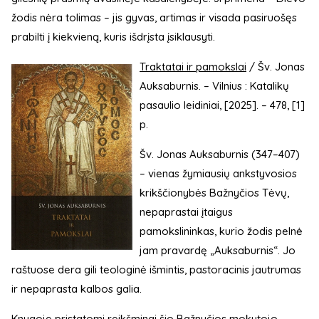
žodis nėra tolimas – jis gyvas, artimas ir visada pasiruošęs
prabilti į kiekvieną, kuris išdrįsta įsiklausyti.
Traktatai ir pamokslai
/ Šv. Jonas
Auksaburnis. – Vilnius : Katalikų
pasaulio leidiniai, [2025]. – 478, [1]
p.
Šv. Jonas Auksaburnis (347–407)
– vienas žymiausių ankstyvosios
krikščionybės Bažnyčios Tėvų,
nepaprastai įtaigus
pamokslininkas, kurio žodis pelnė
jam pravardę „Auksaburnis“. Jo
raštuose dera gili teologinė išmintis, pastoracinis jautrumas
ir nepaprasta kalbos galia.
Knygoje pristatomi reikšmingi šio Bažnyčios mokytojo