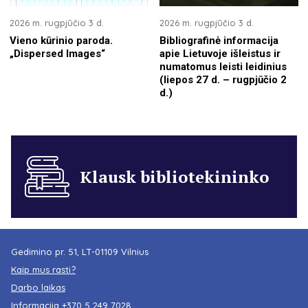
2026 m. rugpjūčio 3 d.
2026 m. rugpjūčio 3 d.
Vieno kūrinio paroda.
Bibliografinė informacija
„Dispersed Images“
apie Lietuvoje išleistus ir
numatomus leisti leidinius
(liepos 27 d. – rugpjūčio 2
d.)
Klausk bibliotekininko
Gedimino pr. 51, LT-01109 Vilnius
Kaip mus rasti?
Darbo laikas
Informacija
+370 5 249 7028