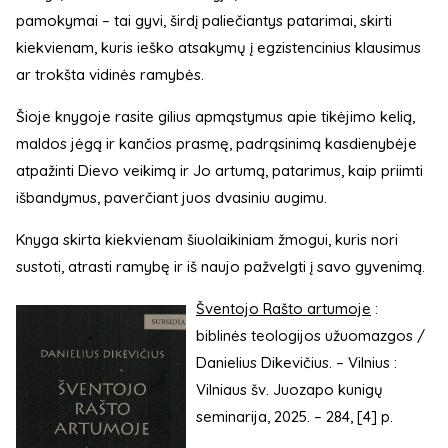
pamokymai – tai gyvi, širdį paliečiantys patarimai, skirti
kiekvienam, kuris ieško atsakymų į egzistencinius klausimus
ar trokšta vidinės ramybės.
Šioje knygoje rasite gilius apmąstymus apie tikėjimo kelią,
maldos jėgą ir kančios prasmę, padrąsinimą kasdienybėje
atpažinti Dievo veikimą ir Jo artumą, patarimus, kaip priimti
išbandymus, paverčiant juos dvasiniu augimu.
Knyga skirta kiekvienam šiuolaikiniam žmogui, kuris nori
sustoti, atrasti ramybę ir iš naujo pažvelgti į savo gyvenimą.
Šventojo Rašto artumoje
:
biblinės teologijos užuomazgos /
Danielius Dikevičius. – Vilnius :
Vilniaus šv. Juozapo kunigų
seminarija, 2025. – 284, [4] p.