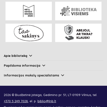
Apie biblioteką
Papildoma informacija
Informacijos mokslų specialistams
2026 © Biudžetinė įstaiga, Gedimino pr. 51, LT-01109 Vilnius, tel.
+370 5 249 7028
, el. p.
biblio@lnb.lt