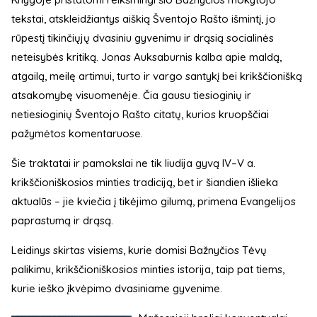
tekstai, atskleidžiantys aiškią Šventojo Rašto išmintį, jo
rūpestį tikinčiųjų dvasiniu gyvenimu ir drąsią socialinės
neteisybės kritiką. Jonas Auksaburnis kalba apie maldą,
atgailą, meilę artimui, turto ir vargo santykį bei krikščionišką
atsakomybę visuomenėje. Čia gausu tiesioginių ir
netiesioginių Šventojo Rašto citatų, kurios kruopščiai
pažymėtos komentaruose.
Šie traktatai ir pamokslai ne tik liudija gyvą IV–V a.
krikščioniškosios minties tradiciją, bet ir šiandien išlieka
aktualūs – jie kviečia į tikėjimo gilumą, primena Evangelijos
paprastumą ir drąsą.
Leidinys skirtas visiems, kurie domisi Bažnyčios Tėvų
palikimu, krikščioniškosios minties istorija, taip pat tiems,
kurie ieško įkvėpimo dvasiniame gyvenime.