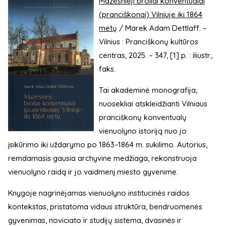
Mažesnieji broliai konventualai
(pranciškonai) Vilniuje iki 1864
metų
/ Marek Adam Dettlaff. –
Vilnius : Pranciškonų kultūros
centras, 2025. – 347, [1] p. : iliustr.,
faks.
Tai akademinė monografija,
nuosekliai atskleidžianti Vilniaus
pranciškonų konventualų
vienuolyno istoriją nuo jo
įsikūrimo iki uždarymo po 1863–1864 m. sukilimo. Autorius,
remdamasis gausia archyvine medžiaga, rekonstruoja
vienuolyno raidą ir jo vaidmenį miesto gyvenime.
Knygoje nagrinėjamas vienuolyno institucinės raidos
kontekstas, pristatoma vidaus struktūra, bendruomenės
gyvenimas, noviciato ir studijų sistema, dvasinės ir