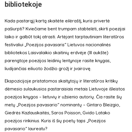
bibliotekoje
Kada pastarąjį kartą skaitėte eilėraštį, kuris privertė
pašiurpti? Kviečiame bent trumpam stabtelėti, skirti poezijai
laiko ir galbūt tokį atrasti. Artėjant tarptautiniam literatūros
festivaliui „Poezijos pavasaris“ Lietuvos nacionalinės
bibliotekos Laisvalaikio skaitinių erdvėje (III aukšte)
parengtoje poezijos leidinių lentynoje rasite knygas,
liudijančias eiliuoto žodžio grožį ir įvairovę.
Ekspozicijoje pristatomos skaitytojų ir literatūros kritikų
dėmesio sulaukusios pastaraisiais metais Lietuvoje išleistos
poezijos knygos – lietuvių ir užsienio autorių. Čia rasite šių
metų „Poezijos pavasario“ nominantų – Gintaro Bleizgio,
Giedrės Kazlauskaitės, Saros Poisson, Gvido Latako
poezijos rinkinius. Kuris iš šių poetų taps „Poezijos
pavasario“ laureatu?