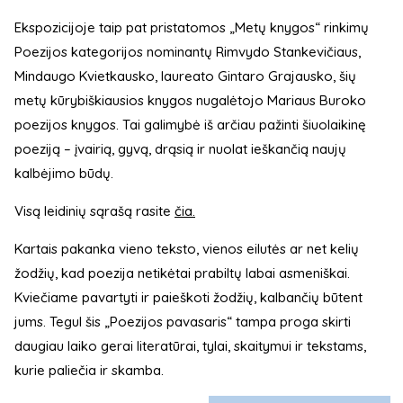
Ekspozicijoje taip pat pristatomos „Metų knygos“ rinkimų
Poezijos kategorijos nominantų Rimvydo Stankevičiaus,
Mindaugo Kvietkausko, laureato Gintaro Grajausko, šių
metų kūrybiškiausios knygos nugalėtojo Mariaus Buroko
poezijos knygos. Tai galimybė iš arčiau pažinti šiuolaikinę
poeziją – įvairią, gyvą, drąsią ir nuolat ieškančią naujų
kalbėjimo būdų.
Visą leidinių sąrašą rasite
čia.
Kartais pakanka vieno teksto, vienos eilutės ar net kelių
žodžių, kad poezija netikėtai prabiltų labai asmeniškai.
Kviečiame pavartyti ir paieškoti žodžių, kalbančių būtent
jums. Tegul šis „Poezijos pavasaris“ tampa proga skirti
daugiau laiko gerai literatūrai, tylai, skaitymui ir tekstams,
kurie paliečia ir skamba.