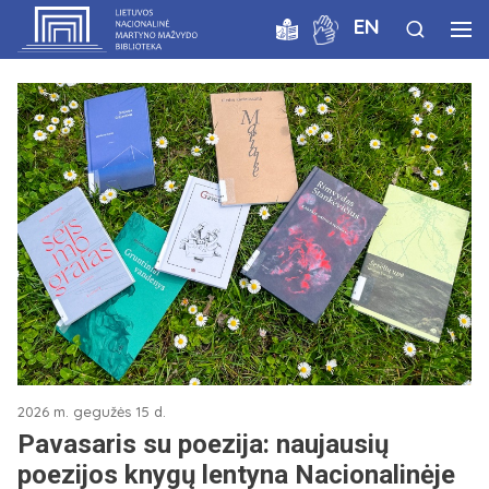
EN
2026 m. gegužės 15 d.
Pavasaris su poezija: naujausių
poezijos knygų lentyna Nacionalinėje