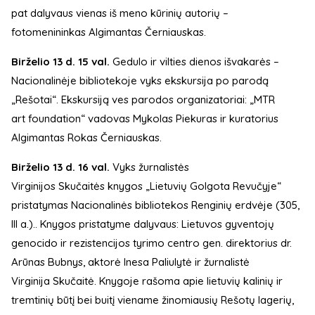
pat dalyvaus vienas iš meno kūrinių autorių –
fotomenininkas Algimantas Černiauskas.
Birželio 13 d. 15 val.
Gedulo ir vilties dienos išvakarės –
Nacionalinėje bibliotekoje vyks ekskursija po parodą
„Rešotai“. Ekskursiją ves parodos organizatoriai: „MTR
art foundation“ vadovas Mykolas Piekuras ir kuratorius
Algimantas Rokas Černiauskas.
Birželio 13 d. 16 val.
Vyks žurnalistės
Virginijos Skučaitės knygos „Lietuvių Golgota Revučyje“
pristatymas Nacionalinės bibliotekos Renginių erdvėje (305,
III a.).. Knygos pristatyme dalyvaus: Lietuvos gyventojų
genocido ir rezistencijos tyrimo centro gen. direktorius dr.
Arūnas Bubnys, aktorė Inesa Paliulytė ir žurnalistė
Virginija Skučaitė. Knygoje rašoma apie lietuvių kalinių ir
tremtinių būtį bei buitį viename žinomiausių Rešotų lagerių,