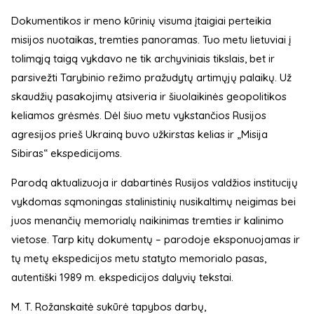
Dokumentikos ir meno kūrinių visuma įtaigiai perteikia
misijos nuotaikas, tremties panoramas. Tuo metu lietuviai į
tolimąją taigą vykdavo ne tik archyviniais tikslais, bet ir
parsivežti Tarybinio režimo pražudytų artimųjų palaikų. Už
skaudžių pasakojimų atsiveria ir šiuolaikinės geopolitikos
keliamos grėsmės. Dėl šiuo metu vykstančios Rusijos
agresijos prieš Ukrainą buvo užkirstas kelias ir „Misija
Sibiras“ ekspedicijoms.
Parodą aktualizuoja ir dabartinės Rusijos valdžios institucijų
vykdomas sąmoningas stalinistinių nusikaltimų neigimas bei
juos menančių memorialų naikinimas tremties ir kalinimo
vietose. Tarp kitų dokumentų – parodoje eksponuojamas ir
tų metų ekspedicijos metu statyto memorialo pasas,
autentiški 1989 m. ekspedicijos dalyvių tekstai.
M. T. Rožanskaitė sukūrė tapybos darbų,