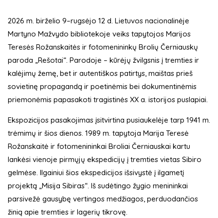
2026 m. birželio 9–rugsėjo 12 d. Lietuvos nacionalinėje
Martyno Mažvydo bibliotekoje veiks tapytojos Marijos
Teresės Rožanskaitės ir fotomenininkų Brolių Černiauskų
paroda „Rešotai“. Parodoje – kūrėjų žvilgsnis į tremties ir
kalėjimų žemę, bet ir autentiškos patirtys, maištas prieš
sovietinę propagandą ir poetinėmis bei dokumentinėmis
priemonėmis papasakoti tragistinės XX a. istorijos puslapiai.
Ekspozicijos pasakojimas įsitvirtina pusiaukelėje tarp 1941 m.
trėmimų ir šios dienos. 1989 m. tapytoja Marija Teresė
Rožanskaitė ir fotomenininkai Broliai Černiauskai kartu
lankėsi vienoje pirmųjų ekspedicijų į tremties vietas Sibiro
gelmėse. Ilgainiui šios ekspedicijos išsivystė į ilgametį
projektą „Misija Sibiras“. Iš sudėtingo žygio menininkai
parsivežė gausybę vertingos medžiagos, perduodančios
žinią apie tremties ir lagerių tikrovę.