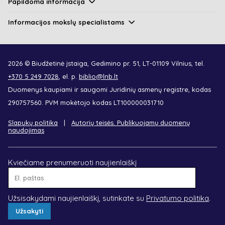
Papildoma informacija
Informacijos mokslų specialistams
2026 © Biudžetinė įstaiga, Gedimino pr. 51, LT-01109 Vilnius, tel.
+370 5 249 7028
, el. p.
biblio@lnb.lt
Duomenys kaupiami ir saugomi Juridinių asmenų registre, kodas
290757560. PVM mokėtojo kodas LT100000031710
Slapukų politika
Autorių teisės. Publikuojamų duomenų
naudojimas
Kviečiame prenumeruoti naujienlaiškį
El.
paštas
Užsisakydami naujienlaiškį, sutinkate su
Privatumo politika
.