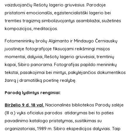
vaizduojančių Rešotų lagerio griuvėsius. Parodoje
pristatomi emocionalūs, egzistencialistiški lagerio bei
tremties tragizmą simbolizuojantys asambliažai, siužetinės
kompozicijos, meditacijos.
Fotomenininkų brolių Algimanto ir Mindaugo Černiauskų
juostinėje fotografijoje fiksuojami reikšmingi misijos
momentai, dalyviai, Rešotų lagerio griuvėsiai, tremtinių
kapai, Sibiro panorama. Fotografijas papildo menininkų
tekstai, pasakojimai bei mintys, pakylėjančios dokumentikos
žanrą į dramatišką poetinę realybę.
Parodą lydintys renginiai:
Birželio 9 d. 18 val.
Nacionalinės bibliotekos Parodų salėje
(III a.) vyks oficialus parodos atidarymas bei to paties
pavadinimo katalogo pristatymas, susitikimas su
organizatoriais, 1989 m. Sibiro ekspedicijos dalyviais. Taip