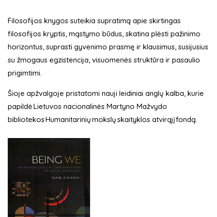
Filosofijos knygos suteikia supratimą apie skirtingas
filosofijos kryptis, mąstymo būdus, skatina plėsti pažinimo
horizontus, suprasti gyvenimo prasmę ir klausimus, susijusius
su žmogaus egzistencija, visuomenės struktūra ir pasaulio
prigimtimi.
Šioje apžvalgoje pristatomi nauji leidiniai anglų kalba, kurie
papildė Lietuvos nacionalinės Martyno Mažvydo
bibliotekos Humanitarinių mokslų skaityklos atvirąjį fondą.