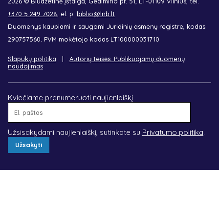
2026 © Biudžetinė įstaiga, Gedimino pr. 51, LT-01109 Vilnius, tel.
+370 5 249 7028
, el. p.
biblio@lnb.lt
Duomenys kaupiami ir saugomi Juridinių asmenų registre, kodas
290757560. PVM mokėtojo kodas LT100000031710
Slapukų politika
Autorių teisės. Publikuojamų duomenų
naudojimas
Kviečiame prenumeruoti naujienlaiškį
El.
paštas
Užsisakydami naujienlaiškį, sutinkate su
Privatumo politika
.