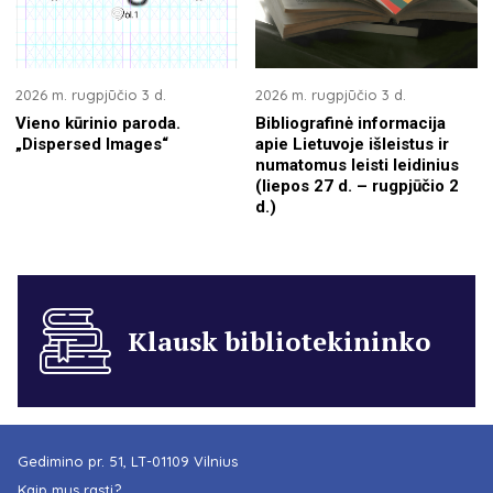
2026 m. rugpjūčio 3 d.
2026 m. rugpjūčio 3 d.
Vieno kūrinio paroda.
Bibliografinė informacija
„Dispersed Images“
apie Lietuvoje išleistus ir
numatomus leisti leidinius
(liepos 27 d. – rugpjūčio 2
d.)
Klausk bibliotekininko
Gedimino pr. 51, LT-01109 Vilnius
Kaip mus rasti?