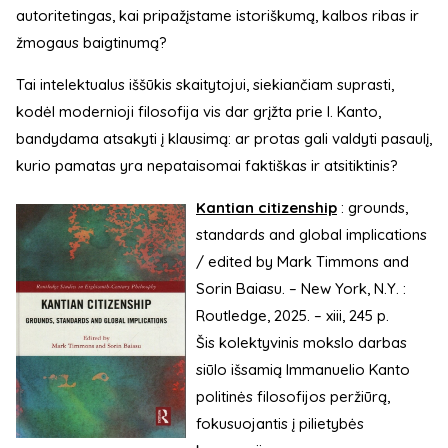
autoritetingas, kai pripažįstame istoriškumą, kalbos ribas ir
žmogaus baigtinumą?
Tai intelektualus iššūkis skaitytojui, siekiančiam suprasti,
kodėl modernioji filosofija vis dar grįžta prie I. Kanto,
bandydama atsakyti į klausimą: ar protas gali valdyti pasaulį,
kurio pamatas yra nepataisomai faktiškas ir atsitiktinis?
Kantian citizenship
: grounds,
standards and global implications
/ edited by Mark Timmons and
Sorin Baiasu. – New York, N.Y. :
Routledge, 2025. – xiii, 245 p.
Šis kolektyvinis mokslo darbas
siūlo išsamią Immanuelio Kanto
politinės filosofijos peržiūrą,
fokusuojantis į pilietybės