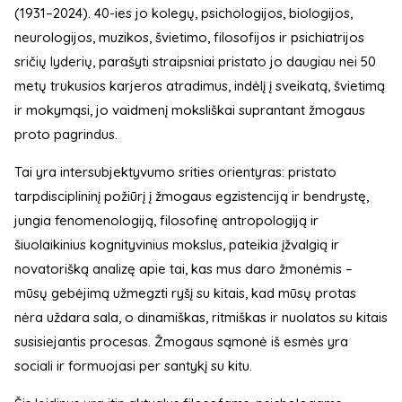
(1931–2024). 40-ies jo kolegų, psichologijos, biologijos,
neurologijos, muzikos, švietimo, filosofijos ir psichiatrijos
sričių lyderių, parašyti straipsniai pristato jo daugiau nei 50
metų trukusios karjeros atradimus, indėlį į sveikatą, švietimą
ir mokymąsi, jo vaidmenį moksliškai suprantant žmogaus
proto pagrindus.
Tai yra intersubjektyvumo srities orientyras: pristato
tarpdisciplininį požiūrį į žmogaus egzistenciją ir bendrystę,
jungia fenomenologiją, filosofinę antropologiją ir
šiuolaikinius kognityvinius mokslus, pateikia įžvalgią ir
novatorišką analizę apie tai, kas mus daro žmonėmis –
mūsų gebėjimą užmegzti ryšį su kitais, kad mūsų protas
nėra uždara sala, o dinamiškas, ritmiškas ir nuolatos su kitais
susisiejantis procesas. Žmogaus sąmonė iš esmės yra
sociali ir formuojasi per santykį su kitu.