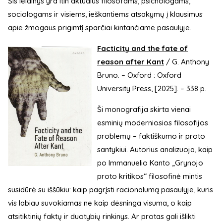
Šis leidinys yra itin aktualus filosofams, psichologams,
sociologams ir visiems, ieškantiems atsakymų į klausimus
apie žmogaus prigimtį sparčiai kintančiame pasaulyje.
Facticity and the fate of
reason after Kant
/ G. Anthony
Bruno. – Oxford : Oxford
University Press, [2025]. – 338 p.
Ši monografija skirta vienai
esminių moderniosios filosofijos
problemų – faktiškumo ir proto
santykiui. Autorius analizuoja, kaip
po Immanuelio Kanto „Grynojo
proto kritikos“ filosofinė mintis
susidūrė su iššūkiu: kaip pagrįsti racionalumą pasaulyje, kuris
vis labiau suvokiamas ne kaip dėsninga visuma, o kaip
atsitiktinių faktų ir duotybių rinkinys. Ar protas gali išlikti