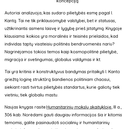
koncepciją.
Autoriai analizuoja, kas sudaro pilietybės esmę pagal I.
Kantą. Tai ne tik priklausomybė valstybei, bet ir statusas,
užtikrinantis asmens laisvę ir lygybę prieš įstatymą. Knygoje
klausiama: kokios yra moralinės ir teisinės prielaidos, kad
individas taptų visateisiu politinės bendruomenės nariu?
Nagrinėjamos tokios temos kaip kosmopolitinė pilietybė,
migracija ir svetingumas, globalus valdymas ir kt.
Tai yra kritinis ir konstruktyvus bandymas pritaikyti I. Kanto
griežtą loginę struktūrą šiandienos politiniam chaosui,
siekiant rasti tvirtus pilietybės standartus, kurie galiotų tiek
vietiniu, tiek globaliu mastu.
Naujas knygas rasite
Humanitarinių mokslų skaitykloje
, III a.,
306 kab. Norėdami gauti daugiau informacijos šia ir kitomis
temomis, galite pasinaudoti socialinių ir humanitarinių