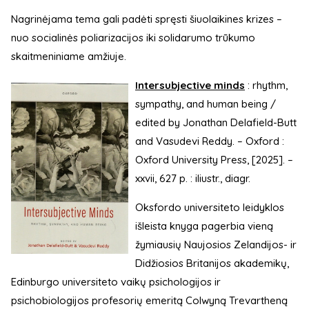
Nagrinėjama tema gali padėti spręsti šiuolaikines krizes –
nuo socialinės poliarizacijos iki solidarumo trūkumo
skaitmeniniame amžiuje.
Intersubjective minds
: rhythm,
sympathy, and human being /
edited by Jonathan Delafield-Butt
and Vasudevi Reddy. – Oxford :
Oxford University Press, [2025]. –
xxvii, 627 p. : iliustr., diagr.
Oksfordo universiteto leidyklos
išleista knyga pagerbia vieną
žymiausių Naujosios Zelandijos- ir
Didžiosios Britanijos akademikų,
Edinburgo universiteto vaikų psichologijos ir
psichobiologijos profesorių emeritą Colwyną Trevartheną