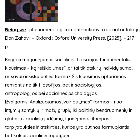
Being we
: phenomenological contributions to social ontology
Dan Zahavi. – Oxford : Oxford University Press, [2025]. – 217
p.
Knygoje nagrinėjamas socialinės filosofijos fundamentalus
klausimas – ką reiškia „mes“: ar tai tik atskirų individų suma,
ar savarankiška būties forma? Šis klausimas aptariamas
remiantis ne tik filosofijos, bet ir sociologijos,
antropologijos bei socialinės psichologijos
įžvalgomis. Analizuojamos įvairios „mes“ formos – nuo
intymių santykių ir mažų grupių iki politinių bendruomenių ir
globalių socialinių judėjimų, tyrinėjamos įtampos
tarp įtraukties ir atskirties, kurios yra būtinos formuojantis
bet kokiai socialinei tapatybei.