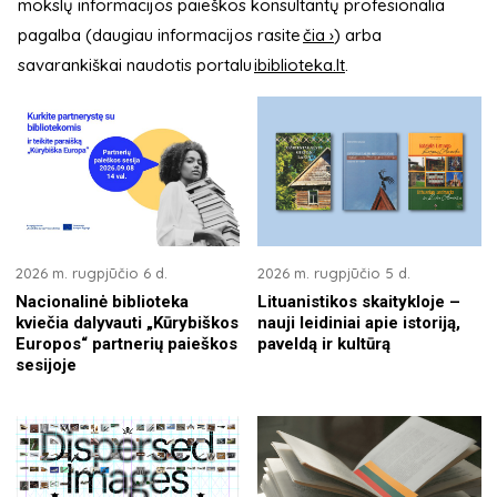
mokslų informacijos paieškos konsultantų profesionalia
pagalba (daugiau informacijos rasite
čia ›
) arba
savarankiškai naudotis portalu
ibiblioteka.lt
.
2026 m. rugpjūčio 6 d.
2026 m. rugpjūčio 5 d.
Nacionalinė biblioteka
Lituanistikos skaitykloje –
kviečia dalyvauti „Kūrybiškos
nauji leidiniai apie istoriją,
Europos“ partnerių paieškos
paveldą ir kultūrą
sesijoje