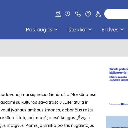
Paslaugos
Ištekliai
Erdvės
kti apdovanojimai šiųmečio Gendručio Morkūno esė
audami su kultūros savaitraščiu „Literatūra ir
vauti įvairaus amžiaus žmones, gebančius raštu
G. Morkūno citatų, paimtų iš jo esė knygos „Švęsti
gus motyvus. Komisija išrinko po tris nugalėtojus