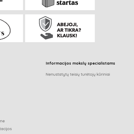
Informacijos mokslų specialistams
Nenustatytų teisių turėtojų kūriniai
ene
tacijos