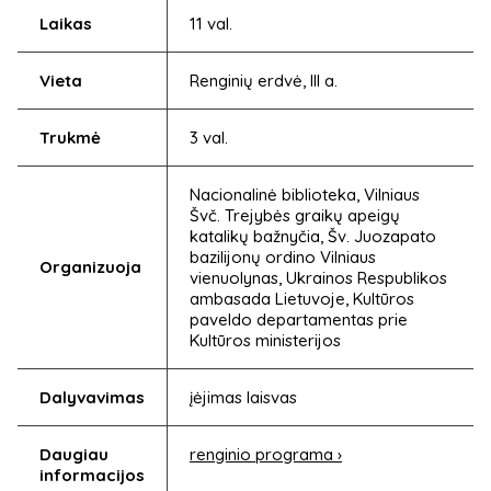
Laikas
11 val.
Vieta
Renginių erdvė, III a.
Trukmė
3 val.
Nacionalinė biblioteka, Vilniaus
Švč. Trejybės graikų apeigų
katalikų bažnyčia, Šv. Juozapato
bazilijonų ordino Vilniaus
Organizuoja
vienuolynas, Ukrainos Respublikos
ambasada Lietuvoje, Kultūros
paveldo departamentas prie
Kultūros ministerijos
Dalyvavimas
įėjimas laisvas
Daugiau
renginio programa ›
informacijos