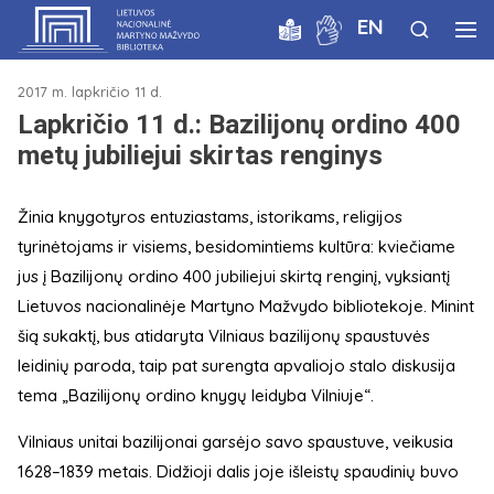
EN
2017 m. lapkričio 11 d.
Lapkričio 11 d.: Bazilijonų ordino 400
metų jubiliejui skirtas renginys
Žinia knygotyros entuziastams, istorikams, religijos
tyrinėtojams ir visiems, besidomintiems kultūra: kviečiame
jus į Bazilijonų ordino 400 jubiliejui skirtą renginį, vyksiantį
Lietuvos nacionalinėje Martyno Mažvydo bibliotekoje. Minint
šią sukaktį, bus atidaryta Vilniaus bazilijonų spaustuvės
leidinių paroda, taip pat surengta apvaliojo stalo diskusija
tema „Bazilijonų ordino knygų leidyba Vilniuje“.
Vilniaus unitai bazilijonai garsėjo savo spaustuve, veikusia
1628–1839 metais. Didžioji dalis joje išleistų spaudinių buvo