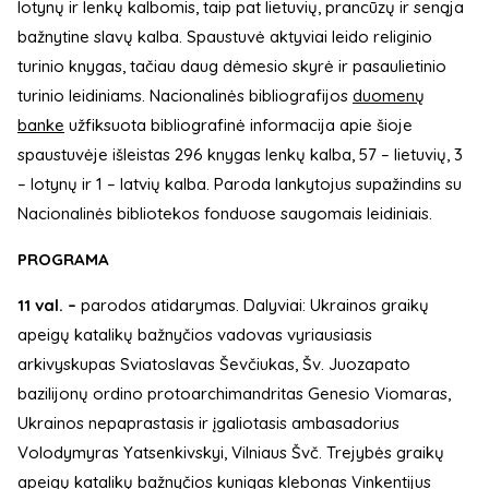
lotynų ir lenkų kalbomis, taip pat lietuvių, prancūzų ir senąja
bažnytine slavų kalba. Spaustuvė aktyviai leido religinio
turinio knygas, tačiau daug dėmesio skyrė ir pasaulietinio
turinio leidiniams. Nacionalinės bibliografijos
duomenų
banke
užfiksuota bibliografinė informacija apie šioje
spaustuvėje išleistas 296 knygas lenkų kalba, 57 – lietuvių, 3
– lotynų ir 1 – latvių kalba. Paroda lankytojus supažindins su
Nacionalinės bibliotekos fonduose saugomais leidiniais.
PROGRAMA
11 val. –
parodos atidarymas. Dalyviai: Ukrainos graikų
apeigų katalikų bažnyčios vadovas vyriausiasis
arkivyskupas Sviatoslavas Ševčiukas, Šv. Juozapato
bazilijonų ordino protoarchimandritas Genesio Viomaras,
Ukrainos nepaprastasis ir įgaliotasis ambasadorius
Volodymyras Yatsenkivskyi, Vilniaus Švč. Trejybės graikų
apeigų katalikų bažnyčios kunigas klebonas Vinkentijus