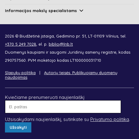
Informacijos mokslų specialistams
2026 © Biudžetinė įstaiga, Gedimino pr. 51, LT-01109 Vilnius, tel.
+370 5 249 7028
, el. p.
biblio@lnb.lt
Duomenys kaupiami ir saugomi Juridinių asmenų registre, kodas
290757560. PVM mokėtojo kodas LT100000031710
Slapukų politika
Autorių teisės. Publikuojamų duomenų
naudojimas
Kviečiame prenumeruoti naujienlaiškį
El.
paštas
Užsisakydami naujienlaiškį, sutinkate su
Privatumo politika
.