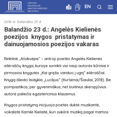
EN
2018 m. balandžio 23 d.
Balandžio 23 d.: Angelės Kielienės
poezijos knygos pristatymas ir
dainuojamosios poezijos vakaras
Rinktinė „Atokvėpis“ – antroji poetės Angelės Kielienės
eilėraščių knyga, kurioje surinkti visi nauji autorės kūriniai ir
pirmosios knygutės „Kai gręšis vanduo į ugnį“ eilėraščiai.
Knygą išleido leidykla „Lucilijus“ (Kuršėnai/Šiauliai, 2018). Be
pompastikos, per gyvenimiškus, net buitinius skerspjūvius
autorė paliečia egzistencinius klausimus.
Knygos pristatymą inicijuoja poetės duktė muzikantė,
vokalistė Kamilė Kielaitė, kuri sukūrė muziką pagal mamos