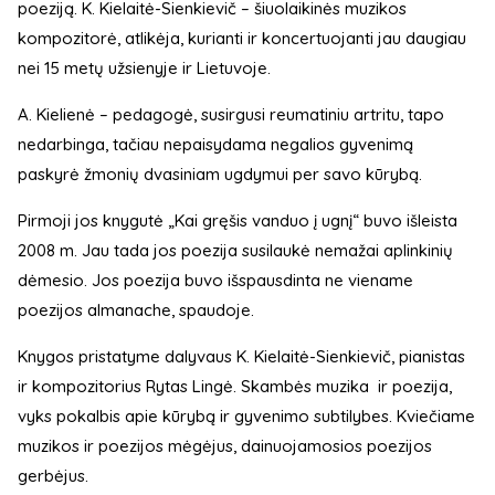
poeziją. K. Kielaitė-Sienkievič – šiuolaikinės muzikos
kompozitorė, atlikėja, kurianti ir koncertuojanti jau daugiau
nei 15 metų užsienyje ir Lietuvoje.
A. Kielienė – pedagogė, susirgusi reumatiniu artritu, tapo
nedarbinga, tačiau nepaisydama negalios gyvenimą
paskyrė žmonių dvasiniam ugdymui per savo kūrybą.
Pirmoji jos knygutė „Kai gręšis vanduo į ugnį“ buvo išleista
2008 m. Jau tada jos poezija susilaukė nemažai aplinkinių
dėmesio. Jos poezija buvo išspausdinta ne viename
poezijos almanache, spaudoje.
Knygos pristatyme dalyvaus K. Kielaitė-Sienkievič, pianistas
ir kompozitorius Rytas Lingė. Skambės muzika ir poezija,
vyks pokalbis apie kūrybą ir gyvenimo subtilybes. Kviečiame
muzikos ir poezijos mėgėjus, dainuojamosios poezijos
gerbėjus.