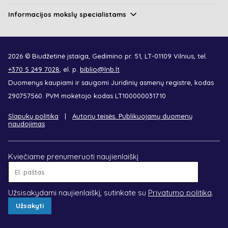
Informacijos mokslų specialistams
2026 © Biudžetinė įstaiga, Gedimino pr. 51, LT-01109 Vilnius, tel.
+370 5 249 7028
, el. p.
biblio@lnb.lt
Duomenys kaupiami ir saugomi Juridinių asmenų registre, kodas
290757560. PVM mokėtojo kodas LT100000031710
Slapukų politika
Autorių teisės. Publikuojamų duomenų
naudojimas
Kviečiame prenumeruoti naujienlaiškį
El.
paštas
Užsisakydami naujienlaiškį, sutinkate su
Privatumo politika
.