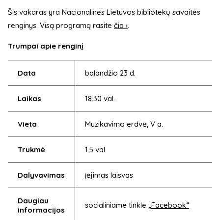
Šis vakaras yra Nacionalinės Lietuvos bibliotekų savaitės
renginys. Visą programą rasite
čia ›
.
Trumpai apie renginį
Data
balandžio 23 d.
Laikas
18.30 val.
Vieta
Muzikavimo erdvė, V a.
Trukmė
1,5 val.
Dalyvavimas
įėjimas laisvas
Daugiau
socialiniame tinkle
„Facebook“
informacijos