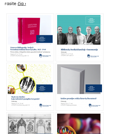
rasite
čia ›