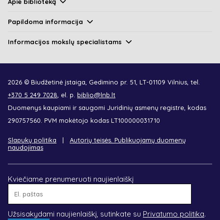
Apie biblioteką
Papildoma informacija
Informacijos mokslų specialistams
2026 © Biudžetinė įstaiga, Gedimino pr. 51, LT-01109 Vilnius, tel.
+370 5 249 7028
, el. p.
biblio@lnb.lt
Duomenys kaupiami ir saugomi Juridinių asmenų registre, kodas
290757560. PVM mokėtojo kodas LT100000031710
Slapukų politika
Autorių teisės. Publikuojamų duomenų
naudojimas
Kviečiame prenumeruoti naujienlaiškį
El.
paštas
Užsisakydami naujienlaiškį, sutinkate su
Privatumo politika
.