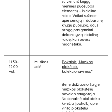
su vienu iš knygų
meninės puošybos
elementų – inicialine
raide. Vaikai sužinos
apie senąją ir dabartinę
knygų puošybą, gaus
progą pasigaminti
dekoratyvią inicialinę
raidę, kuri pavirs
magnetuku.
11.30–
Muzikos
Pokalbis „Muzikos
12.00
salė
plokštelių
val.
kolekcionavimas“
Bene didžiausio šalyje
muzikos plokštelių
paveldo saugotoja
Nacionalinė biblioteka
kviečia į pokalbį apie
vinilo plokštelių