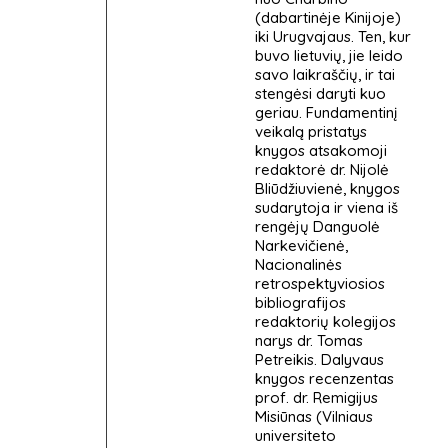
(dabartinėje Kinijoje)
iki Urugvajaus. Ten, kur
buvo lietuvių, jie leido
savo laikraščių, ir tai
stengėsi daryti kuo
geriau. Fundamentinį
veikalą pristatys
knygos atsakomoji
redaktorė dr. Nijolė
Bliūdžiuvienė, knygos
sudarytoja ir viena iš
rengėjų Danguolė
Narkevičienė,
Nacionalinės
retrospektyviosios
bibliografijos
redaktorių kolegijos
narys dr. Tomas
Petreikis. Dalyvaus
knygos recenzentas
prof. dr. Remigijus
Misiūnas (Vilniaus
universiteto