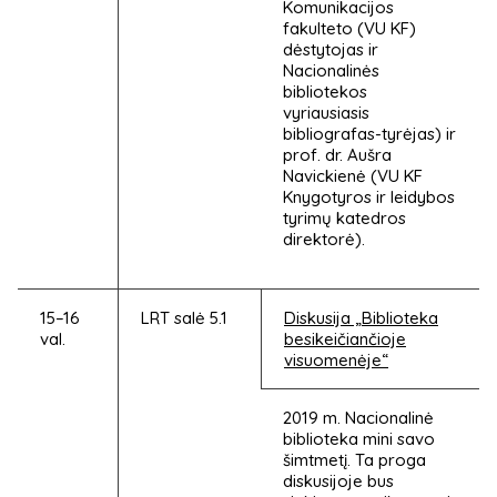
Komunikacijos
fakulteto (VU KF)
dėstytojas ir
Nacionalinės
bibliotekos
vyriausiasis
bibliografas-tyrėjas) ir
prof. dr. Aušra
Navickienė (VU KF
Knygotyros ir leidybos
tyrimų katedros
direktorė).
15–16
LRT salė 5.1
Diskusija „Biblioteka
val.
besikeičiančioje
visuomenėje“
2019 m. Nacionalinė
biblioteka mini savo
šimtmetį. Ta proga
diskusijoje bus