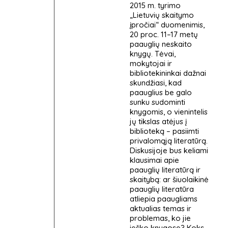
2015 m. tyrimo
„Lietuvių skaitymo
įpročiai“ duomenimis,
20 proc. 11–17 metų
paauglių neskaito
knygų. Tėvai,
mokytojai ir
bibliotekininkai dažnai
skundžiasi, kad
paauglius be galo
sunku sudominti
knygomis, o vienintelis
jų tikslas atėjus į
biblioteką – pasiimti
privalomąją literatūrą.
Diskusijoje bus keliami
klausimai apie
paauglių literatūrą ir
skaitybą: ar šiuolaikinė
paauglių literatūra
atliepia paaugliams
aktualias temas ir
problemas, ko jie
ieško knygose? Koks