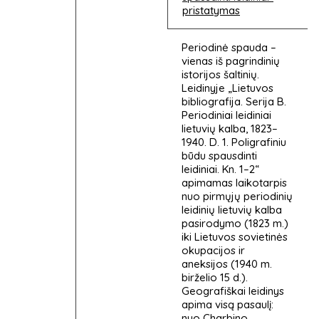
pristatymas
Periodinė spauda –
vienas iš pagrindinių
istorijos šaltinių.
Leidinyje „Lietuvos
bibliografija. Serija B.
Periodiniai leidiniai
lietuvių kalba, 1823–
1940. D. 1. Poligrafiniu
būdu spausdinti
leidiniai. Kn. 1–2“
apimamas laikotarpis
nuo pirmųjų periodinių
leidinių lietuvių kalba
pasirodymo (1823 m.)
iki Lietuvos sovietinės
okupacijos ir
aneksijos (1940 m.
birželio 15 d.).
Geografiškai leidinys
apima visą pasaulį:
nuo Charbino