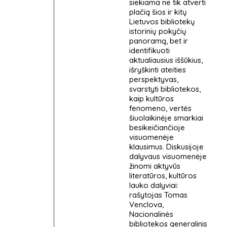
siekiama ne tik atverti
plačią šios ir kitų
Lietuvos bibliotekų
istorinių pokyčių
panoramą, bet ir
identifikuoti
aktualiausius iššūkius,
išryškinti ateities
perspektyvas,
svarstyti bibliotekos,
kaip kultūros
fenomeno, vertės
šiuolaikinėje smarkiai
besikeičiančioje
visuomenėje
klausimus. Diskusijoje
dalyvaus visuomenėje
žinomi aktyvūs
literatūros, kultūros
lauko dalyviai:
rašytojas Tomas
Venclova,
Nacionalinės
bibliotekos generalinis