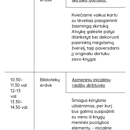
Kviečiame vaikus kartu
su tėveliais pasigaminti
žaismingą skirtuką.
Atvykę galėsite patys
išlankstyti bei dekoruoti
pasirinktą mėgstamą
žvėrelį, taip paversdami
jį originaliu skirtuku
savo knygai.
10.30–
Bibliotekų
Asmeninių inicialinių
11.30 val.
erdvė
raidžių dirbtuvės
12–13
val.
Smagus kūrybinis
13.30–
užsiėmimas, per kurį
14.30 val.
bus galima susipažinti
su vienu iš knygų
meninės puošybos
elementų – inicialine