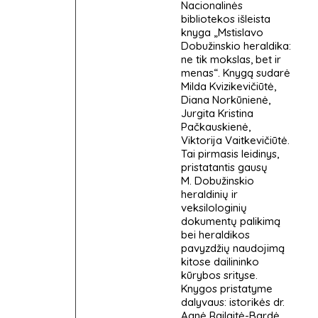
Nacionalinės
bibliotekos išleista
knyga „Mstislavo
Dobužinskio heraldika:
ne tik mokslas, bet ir
menas“. Knygą sudarė
Milda Kvizikevičiūtė,
Diana Norkūnienė,
Jurgita Kristina
Pačkauskienė,
Viktorija Vaitkevičiūtė.
Tai pirmasis leidinys,
pristatantis gausų
M. Dobužinskio
heraldinių ir
veksilologinių
dokumentų palikimą
bei heraldikos
pavyzdžių naudojimą
kitose dailininko
kūrybos srityse.
Knygos pristatyme
dalyvaus: istorikės dr.
Agnė Railaitė-Bardė,