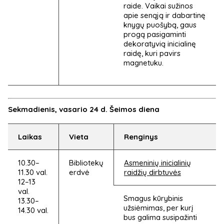
raide. Vaikai sužinos
apie senąją ir dabartinę
knygų puošybą, gaus
progą pasigaminti
dekoratyvią inicialinę
raidę, kuri pavirs
magnetuku.
Sekmadienis, vasario 24 d. Šeimos diena
Laikas
Vieta
Renginys
10.30–
Bibliotekų
Asmeninių inicialinių
11.30 val.
erdvė
raidžių dirbtuvės
12–13
val.
Smagus kūrybinis
13.30–
užsiėmimas, per kurį
14.30 val.
bus galima susipažinti