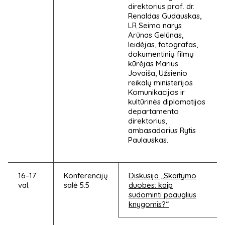
direktorius prof. dr.
Renaldas Gudauskas,
LR Seimo narys
Arūnas Gelūnas,
leidėjas, fotografas,
dokumentinių filmų
kūrėjas Marius
Jovaiša, Užsienio
reikalų ministerijos
Komunikacijos ir
kultūrinės diplomatijos
departamento
direktorius,
ambasadorius Rytis
Paulauskas.
16–17
Konferencijų
Diskusija „Skaitymo
val.
salė 5.5
duobės: kaip
sudominti paauglius
knygomis?“