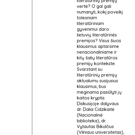
literatūrinių premijų
vertė? O gal gali
numanyti, kokį poveikį
tolesniam
literatūriniam
gyvenimui daro
lietuvių literatūrinės
premijos? Visus šiuos
klausimus aptarsime
nenacionaliniame ir
kitų šalių literatūros
premijų kontekste.
Svarstant su
literatūrinių premijų
aktualumu susijusius
klausimus, bus
mėginama pasiūlyti jų
kaitos kryptis.
Diskusijoje dalyvaus
dr. Dalia Cidzikaitė
(Nacionalinė
biblioteka), dr.
Vytautas Bikulčius
(Vilniaus universitetas),