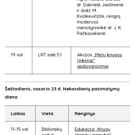
dr. Gabrielė Jasiūnienė
ir dokt. M.
Kvizikevičiūtė, renginį
moderuos
menotyrininkė dr. J. K.
Pačkauskienė.
19 val.
LRT salė 5.1
Akcijos
„Metų knygos
rinkimai“
apdovanojimai
Šeštadienis, vasario 23 d. Nekasdienių pasimatymų
diena
Laikas
Vieta
Renginys
11–15 val.
Bibliotekų
Edukacija „Knygų
erdvė
skirtukų gamyba“