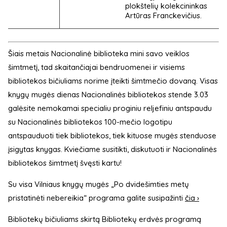
plokštelių kolekcininkas
Artūras Franckevičius.
Šiais metais Nacionalinė biblioteka mini savo veiklos
šimtmetį, tad skaitančiajai bendruomenei ir visiems
bibliotekos bičiuliams norime įteikti šimtmečio dovaną. Visas
knygų mugės dienas Nacionalinės bibliotekos stende 3.03
galėsite nemokamai specialiu proginiu reljefiniu antspaudu
su Nacionalinės bibliotekos 100-mečio logotipu
antspauduoti tiek bibliotekos, tiek kituose mugės stenduose
įsigytas knygas. Kviečiame susitikti, diskutuoti ir Nacionalinės
bibliotekos šimtmetį švęsti kartu!
Su visa Vilniaus knygų mugės „Po dvidešimties metų
pristatinėti nebereikia“ programa galite susipažinti
čia ›
Bibliotekų bičiuliams skirtą Bibliotekų erdvės programą