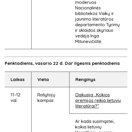
moderuos
Nacionalinės
bibliotekos Vaikų ir
jaunimo literatūros
departamento Tyrimų
ir sklaidos skyriaus
vedėja Inga
Mitunevičiūtė.
Penktadienis, vasario 22 d. Dar ilgesnis penktadienis
Laikas
Vieta
Renginys
11–12
Rašytojų
Diskusija „Kokios
val.
kampas
premijos reikia lietuvių
literatūrai?“
Ar kada susimąstei,
kokia lietuvių