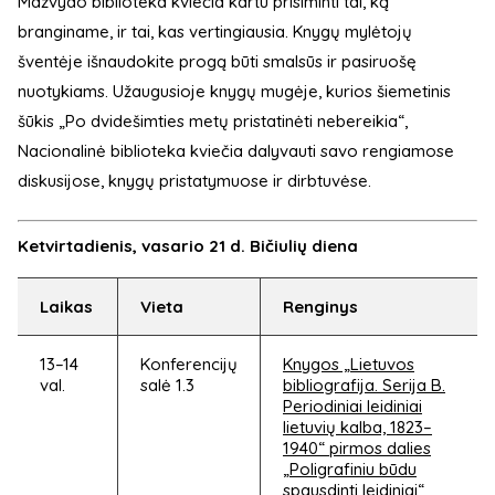
Mažvydo biblioteka kviečia kartu prisiminti tai, ką
branginame, ir tai, kas vertingiausia. Knygų mylėtojų
šventėje išnaudokite progą būti smalsūs ir pasiruošę
nuotykiams. Užaugusioje knygų mugėje, kurios šiemetinis
šūkis „Po dvidešimties metų pristatinėti nebereikia“,
Nacionalinė biblioteka kviečia dalyvauti savo rengiamose
diskusijose, knygų pristatymuose ir dirbtuvėse.
Ketvirtadienis, vasario 21 d. Bičiulių diena
Laikas
Vieta
Renginys
13–14
Konferencijų
Knygos „Lietuvos
val.
salė 1.3
bibliografija. Serija B.
Periodiniai leidiniai
lietuvių kalba, 1823–
1940“ pirmos dalies
„Poligrafiniu būdu
spausdinti leidiniai“