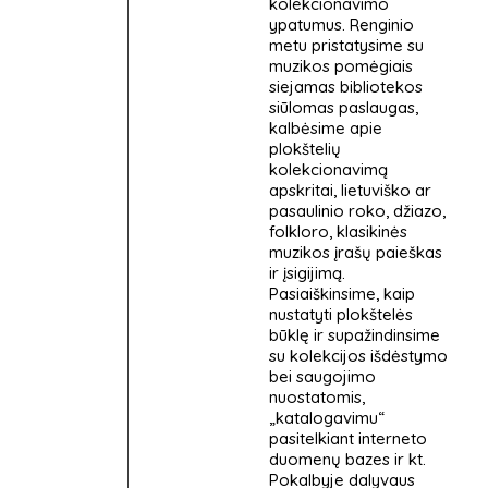
kolekcionavimo
ypatumus. Renginio
metu pristatysime su
muzikos pomėgiais
siejamas bibliotekos
siūlomas paslaugas,
kalbėsime apie
plokštelių
kolekcionavimą
apskritai, lietuviško ar
pasaulinio roko, džiazo,
folkloro, klasikinės
muzikos įrašų paieškas
ir įsigijimą.
Pasiaiškinsime, kaip
nustatyti plokštelės
būklę ir supažindinsime
su kolekcijos išdėstymo
bei saugojimo
nuostatomis,
„katalogavimu“
pasitelkiant interneto
duomenų bazes ir kt.
Pokalbyje dalyvaus