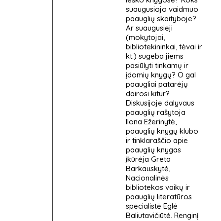
suaugusiojo vaidmuo
paauglių skaityboje?
Ar suaugusieji
(mokytojai,
bibliotekininkai, tėvai ir
kt.) sugeba jiems
pasiūlyti tinkamų ir
įdomių knygų? O gal
paaugliai patarėjų
dairosi kitur?
Diskusijoje dalyvaus
paauglių rašytoja
Ilona Ežerinytė,
paauglių knygų klubo
ir tinklaraščio apie
paauglių knygas
įkūrėja Greta
Barkauskytė,
Nacionalinės
bibliotekos vaikų ir
paauglių literatūros
specialistė Eglė
Baliutavičiūtė. Renginį