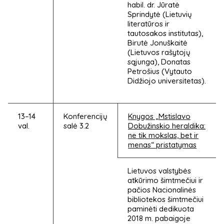
habil. dr. Jūratė
Sprindytė (Lietuvių
literatūros ir
tautosakos institutas),
Birutė Jonuškaitė
(Lietuvos rašytojų
sąjunga), Donatas
Petrošius (Vytauto
Didžiojo universitetas).
13–14
Konferencijų
Knygos „Mstislavo
val.
salė 3.2
Dobužinskio heraldika:
ne tik mokslas, bet ir
menas“ pristatymas
Lietuvos valstybės
atkūrimo šimtmečiui ir
pačios Nacionalinės
bibliotekos šimtmečiui
paminėti dedikuota
2018 m. pabaigoje