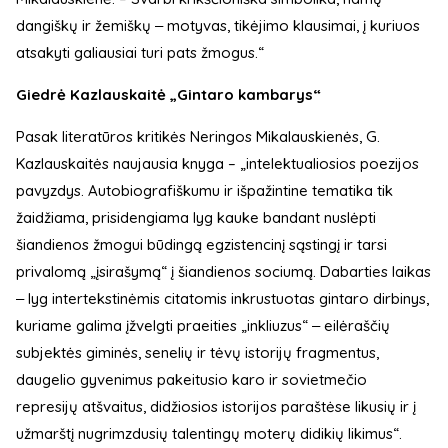
dangiškų ir žemiškų ‒ motyvas, tikėjimo klausimai, į kuriuos
atsakyti galiausiai turi pats žmogus.“
Giedrė Kazlauskaitė „Gintaro kambarys“
Pasak literatūros kritikės Neringos Mikalauskienės, G.
Kazlauskaitės naujausia knyga – „intelektualiosios poezijos
pavyzdys. Autobiografiškumu ir išpažintine tematika tik
žaidžiama, prisidengiama lyg kauke bandant nuslėpti
šiandienos žmogui būdingą egzistencinį sąstingį ir tarsi
privalomą „įsirašymą“ į šiandienos sociumą. Dabarties laikas
‒ lyg intertekstinėmis citatomis inkrustuotas gintaro dirbinys,
kuriame galima įžvelgti praeities „inkliuzus“ ‒ eilėraščių
subjektės giminės, senelių ir tėvų istorijų fragmentus,
daugelio gyvenimus pakeitusio karo ir sovietmečio
represijų atšvaitus, didžiosios istorijos paraštėse likusių ir į
užmarštį nugrimzdusių talentingų moterų didikių likimus“.