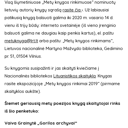
Visą šiųmetiniuose „Metų knygos rinkimuose“ nominuotų
lietuvių autorių knygų sąrašą
rasite čia
›. Už labiausiai
patikusią knygą balsuoti galima iki 2020 m. vasario 14 d.
vienu iš trijų būdų: interneto svetainėje (iš vieno įrenginio
balsuoti galima ne daugiau kaip penkis kartus), el. paštu
metuknyga@lrt.lt
arba paštu: „Metų knygos rinkimams“,
Lietuvos nacionalinė Martyno Mažvydo biblioteka, Gedimino
pr. 51, 01504 Vilnius.
Su knygomis susipažinti ir jas skaityti kviečiame į
Nacionalinės bibliotekos
Lituanistikos skaityklą
. Knygas
rasite ekspozicijoje „Metų knygos rinkimai 2019“ (pirmame
skaityklos aukšte).
Šiemet geriausią metų poezijos knygą skaitytojai rinks
iš šio penketuko:
Vaiva Grainytė „Gorilos archyvai“