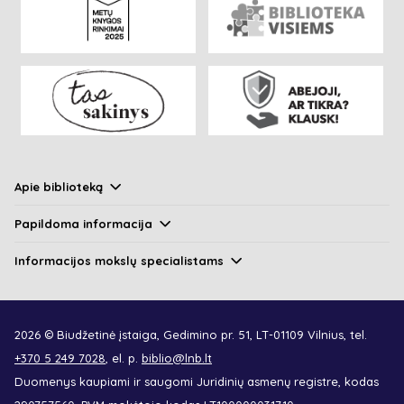
Apie biblioteką
Papildoma informacija
Informacijos mokslų specialistams
2026 © Biudžetinė įstaiga, Gedimino pr. 51, LT-01109 Vilnius, tel.
+370 5 249 7028
, el. p.
biblio@lnb.lt
Duomenys kaupiami ir saugomi Juridinių asmenų registre, kodas