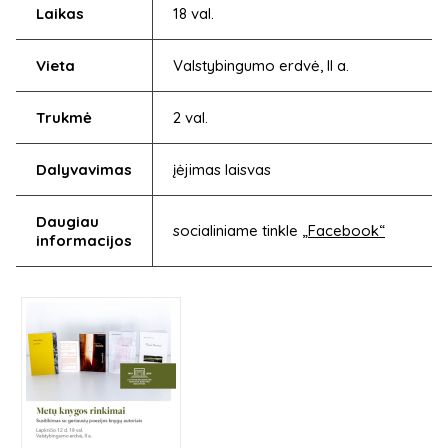
Laikas
18 val.
Vieta
Valstybingumo erdvė, II a.
Trukmė
2 val.
Dalyvavimas
įėjimas laisvas
Daugiau
socialiniame tinkle
„Facebook“
informacijos