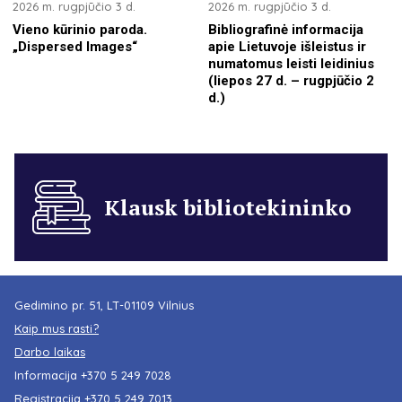
2026 m. rugpjūčio 3 d.
2026 m. rugpjūčio 3 d.
Vieno kūrinio paroda.
Bibliografinė informacija
„Dispersed Images“
apie Lietuvoje išleistus ir
numatomus leisti leidinius
(liepos 27 d. – rugpjūčio 2
d.)
Klausk bibliotekininko
Gedimino pr. 51, LT-01109 Vilnius
Kaip mus rasti?
Darbo laikas
Informacija
+370 5 249 7028
Registracija
+370 5 249 7013