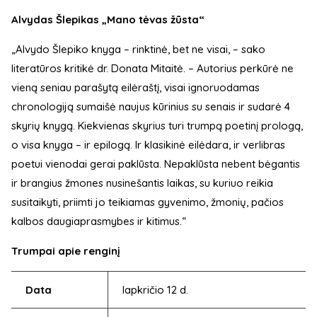
Alvydas Šlepikas „Mano tėvas žūsta“
„Alvydo Šlepiko knyga – rinktinė, bet ne visai, – sako
literatūros kritikė dr. Donata Mitaitė. – Autorius perkūrė ne
vieną seniau parašytą eilėraštį, visai ignoruodamas
chronologiją sumaišė naujus kūrinius su senais ir sudarė 4
skyrių knygą. Kiekvienas skyrius turi trumpą poetinį prologą,
o visa knyga – ir epilogą. Ir klasikinė eilėdara, ir verlibras
poetui vienodai gerai paklūsta. Nepaklūsta nebent bėgantis
ir brangius žmones nusinešantis laikas, su kuriuo reikia
susitaikyti, priimti jo teikiamas gyvenimo, žmonių, pačios
kalbos daugiaprasmybes ir kitimus.“
Trumpai apie renginį
Data
lapkričio 12 d.