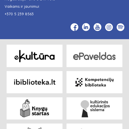
Vaikams ir jaunimui
+370 5 239 8563