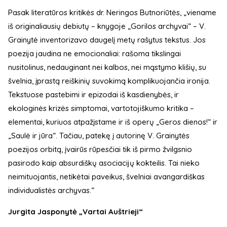
Pasak literatūros kritikės dr. Neringos Butnoriūtės, „viename
iš originaliausių debiutų – knygoje „Gorilos archyvai“ – V.
Grainytė inventorizavo daugelį metų rašytus tekstus. Jos
poezija jaudina ne emocionaliai: rašoma tikslingai
nusitolinus, nedauginant nei kalbos, nei mąstymo klišių, su
švelnia, įprastą reiškinių suvokimą komplikuojančia ironija.
Tekstuose pastebimi ir epizodai iš kasdienybės, ir
ekologinės krizės simptomai, vartotojiškumo kritika –
elementai, kuriuos atpažįstame ir iš operų „Geros dienos!“ ir
„Saulė ir jūra“. Tačiau, patekę į autorinę V. Grainytės
poezijos orbitą, įvairūs rūpesčiai tik iš pirmo žvilgsnio
pasirodo kaip absurdiškų asociacijų kokteilis. Tai nieko
neimituojantis, netikėtai paveikus, švelniai avangardiškas
individualistės archyvas.“
Jurgita Jasponytė „Vartai Auštrieji“