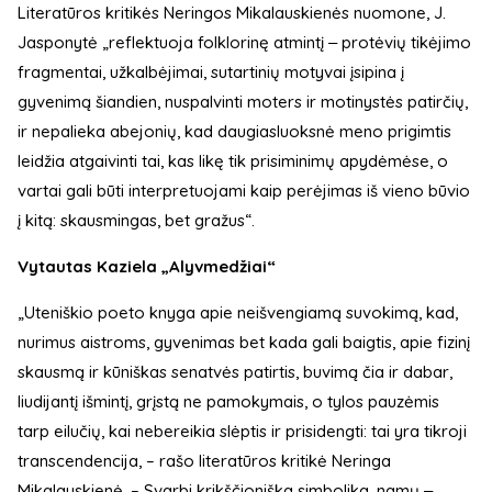
Literatūros kritikės Neringos Mikalauskienės nuomone, J.
Jasponytė „reflektuoja folklorinę atmintį ‒ protėvių tikėjimo
fragmentai, užkalbėjimai, sutartinių motyvai įsipina į
gyvenimą šiandien, nuspalvinti moters ir motinystės patirčių,
ir nepalieka abejonių, kad daugiasluoksnė meno prigimtis
leidžia atgaivinti tai, kas likę tik prisiminimų apydėmėse, o
vartai gali būti interpretuojami kaip perėjimas iš vieno būvio
į kitą: skausmingas, bet gražus“.
Vytautas Kaziela „Alyvmedžiai“
„Uteniškio poeto knyga apie neišvengiamą suvokimą, kad,
nurimus aistroms, gyvenimas bet kada gali baigtis, apie fizinį
skausmą ir kūniškas senatvės patirtis, buvimą čia ir dabar,
liudijantį išmintį, grįstą ne pamokymais, o tylos pauzėmis
tarp eilučių, kai nebereikia slėptis ir prisidengti: tai yra tikroji
transcendencija, – rašo literatūros kritikė Neringa
Mikalauskienė. – Svarbi krikščioniška simbolika, namų ‒