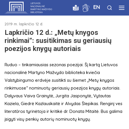
EN
2019 m. lapkričio 12 d.
Lapkričio 12 d.: „Metų knygos
rinkimai“: susitikimas su geriausių
poezijos knygų autoriais
Ruduo – tinkamiausias sezonas poezijai. Šį kartą Lietuvos
nacionalinė Martyno Mažvydo biblioteka kviečia
Valstybingumo erdvėje susitikti su šiemet „Metų knygos
rinkimuose“ nominuotų geriausių poezijos knygų autoriais.
Dalyvaus Vaiva Grainytė, Jurgita Jasponytė, Vytautas
Kaziela, Giedrė Kazlauskaitė ir Alvydas Šlepikas. Renginį ves
literatūros tyrinėtoja ir kritikė dr. Donata Mitaitė. Bus galima
įsigyti visų penkių autorių nominuotų knygų.