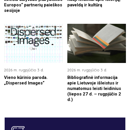
Europos“ partnerių paieškos
paveldą ir kultūrą
sesijoje
2026 m. rugpjūčio 3 d.
2026 m. rugpjūčio 3 d.
Vieno kūrinio paroda.
Bibliografinė informacija
„Dispersed Images“
apie Lietuvoje išleistus ir
numatomus leisti leidinius
(liepos 27 d. – rugpjūčio 2
d.)