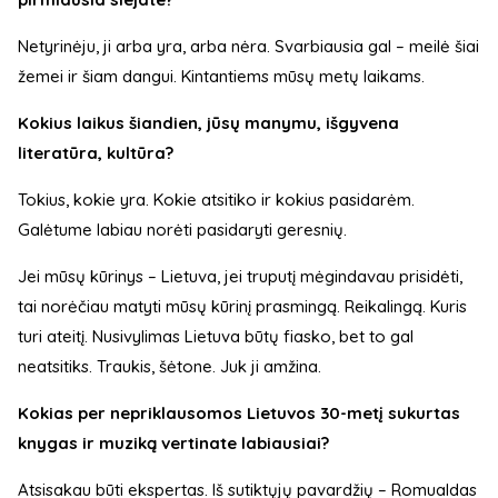
Netyrinėju, ji arba yra, arba nėra. Svarbiausia gal – meilė šiai
žemei ir šiam dangui. Kintantiems mūsų metų laikams.
Kokius laikus šiandien, jūsų manymu, išgyvena
literatūra, kultūra?
Tokius, kokie yra. Kokie atsitiko ir kokius pasidarėm.
Galėtume labiau norėti pasidaryti geresnių.
Jei mūsų kūrinys – Lietuva, jei truputį mėgindavau prisidėti,
tai norėčiau matyti mūsų kūrinį prasmingą. Reikalingą. Kuris
turi ateitį. Nusivylimas Lietuva būtų fiasko, bet to gal
neatsitiks. Traukis, šėtone. Juk ji amžina.
Kokias per nepriklausomos Lietuvos 30-metį sukurtas
knygas ir muziką vertinate labiausiai?
Atsisakau būti ekspertas. Iš sutiktųjų pavardžių – Romualdas