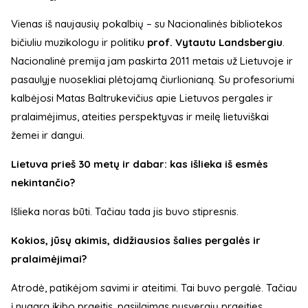
Vienas iš naujausių pokalbių – su Nacionalinės bibliotekos
bičiuliu muzikologu ir politiku
prof. Vytautu Landsbergiu
.
Nacionalinė premija jam paskirta 2011 metais už Lietuvoje ir
pasaulyje nuosekliai plėtojamą čiurlionianą. Su profesoriumi
kalbėjosi Matas Baltrukevičius apie Lietuvos pergales ir
pralaimėjimus, ateities perspektyvas ir meilę lietuviškai
žemei ir dangui.
Lietuva prieš 30 metų ir dabar: kas išlieka iš esmės
nekintančio?
Išlieka noras būti. Tačiau tada jis buvo stipresnis.
Kokios, jūsų akimis, didžiausios šalies pergalės ir
pralaimėjimai?
Atrodė, patikėjom savimi ir ateitimi. Tai buvo pergalė. Tačiau
į nugarą įkibo praeitis, pasiilgimas pusvergių praeities.