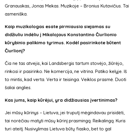
Granauskas, Jonas Mekas. Muzikoje – Bronius Kutavičius. Tai
asmeniška.
Kaip muzikologas esate pirmiausia siejamas su
didžiuliu indėliu į Mikalojaus Konstantino Čiurlionio
kūrybinio palikimo tyrimus. Kodėl pasirinkote būtent
Čiurlionį?
Čia ne tas atvejis, kai Landsbergis tartum stovėjo, žiūrėjo,
rinkosi ir pasirinko. Ne komercija, ne vitrina. Patiko kelyje. Iš
to mintis, kad verta. Verta ir teisinga. Veiklos prasmė. Duoti
šaliai anglies.
Kas jums, kaip kūrėjui, yra didžiausias įvertinimas?
Jei mūsų kūrinys – Lietuva, jei truputį mėgindavau prisidėti,
tai norėčiau matyti mūsų kūrinį prasmingą. Reikalingą. Kuris
turi ateitį. Nusivylimas Lietuva būtų fiasko, bet to gal