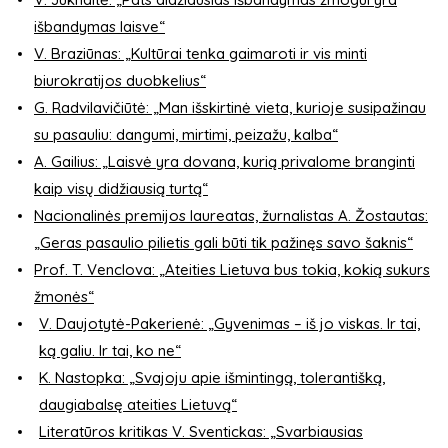
išbandymas laisve“
V. Braziūnas: „Kultūrai tenka gaimaroti ir vis minti
biurokratijos duobkelius“
G. Radvilavičiūtė: „Man išskirtinė vieta, kurioje susipažinau
su pasauliu: dangumi, mirtimi, peizažu, kalba“
A. Gailius: „Laisvė yra dovana, kurią privalome branginti
kaip visų didžiausią turtą“
Nacionalinės premijos laureatas, žurnalistas A. Žostautas:
„Geras pasaulio pilietis gali būti tik pažinęs savo šaknis“
Prof. T. Venclova: „Ateities Lietuva bus tokia, kokią sukurs
žmonės“
V. Daujotytė-Pakerienė: „Gyvenimas – iš jo viskas. Ir tai,
ką galiu. Ir tai, ko ne“
K. Nastopka: „Svajoju apie išmintingą, tolerantišką,
daugiabalsę ateities Lietuvą“
Literatūros kritikas V. Sventickas: „Svarbiausias