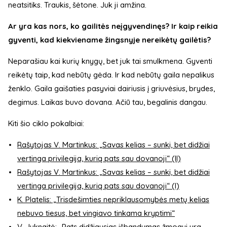
neatsitiks. Traukis, šėtone. Juk ji amžina.
Ar yra kas nors, ko gailitės neįgyvendinęs? Ir kaip reikia
gyventi, kad kiekviename žingsnyje nereikėtų gailėtis?
Neparašiau kai kurių knygų, bet juk tai smulkmena. Gyventi
reikėtų taip, kad nebūtų gėda. Ir kad nebūtų gaila nepalikus
ženklo. Gaila gaišaties pasyviai dairiusis į griuvėsius, brydes,
degimus. Laikas buvo dovana. Ačiū tau, begalinis dangau.
Kiti šio ciklo pokalbiai:
Rašytojas V. Martinkus: „Savas kelias – sunki, bet didžiai
vertinga privilegija, kurią pats sau dovanoji“ (II)
Rašytojas V. Martinkus: „Savas kelias – sunki, bet didžiai
vertinga privilegija, kurią pats sau dovanoji“ (I)
K. Platelis: „Trisdešimties nepriklausomybės metų kelias
nebuvo tiesus, bet vingiavo tinkama kryptimi“
V. Juknaitė: „Pats didžiausias išbandymas žmogui yra