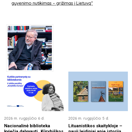
gyvenimo nutikimas – grįžimas į Lietuvą“
2026 m. rugpjūčio 6 d.
2026 m. rugpjūčio 5 d.
Nacionalinė biblioteka
Lituanistikos skaitykloje –
kviečia dalyvauti „Kūrybiškos
nauji leidiniai apie istoriją,