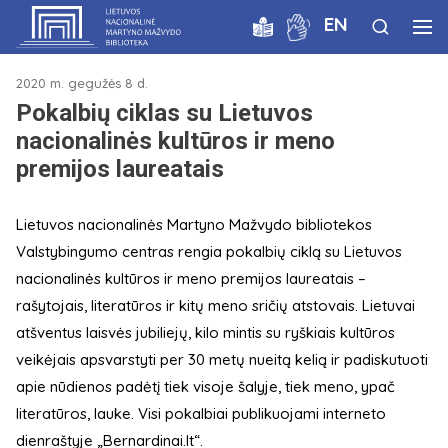
EN
2020 m. gegužės 8 d.
Pokalbių ciklas su Lietuvos
nacionalinės kultūros ir meno
premijos laureatais
Lietuvos nacionalinės Martyno Mažvydo bibliotekos
Valstybingumo centras rengia pokalbių ciklą su Lietuvos
nacionalinės kultūros ir meno premijos laureatais –
rašytojais, literatūros ir kitų meno sričių atstovais. Lietuvai
atšventus laisvės jubiliejų, kilo mintis su ryškiais kultūros
veikėjais apsvarstyti per 30 metų nueitą kelią ir padiskutuoti
apie nūdienos padėtį tiek visoje šalyje, tiek meno, ypač
literatūros, lauke. Visi pokalbiai publikuojami interneto
dienraštyje „Bernardinai.lt“.