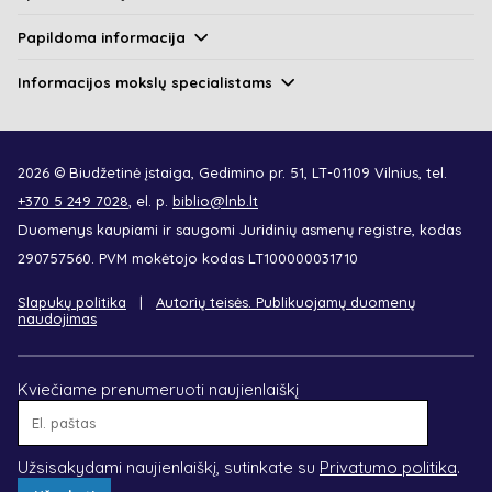
Papildoma informacija
Informacijos mokslų specialistams
2026 © Biudžetinė įstaiga, Gedimino pr. 51, LT-01109 Vilnius, tel.
+370 5 249 7028
, el. p.
biblio@lnb.lt
Duomenys kaupiami ir saugomi Juridinių asmenų registre, kodas
290757560. PVM mokėtojo kodas LT100000031710
Slapukų politika
Autorių teisės. Publikuojamų duomenų
naudojimas
Kviečiame prenumeruoti naujienlaiškį
El.
paštas
Užsisakydami naujienlaiškį, sutinkate su
Privatumo politika
.