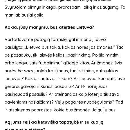
Svyruojam pirmyn ir atgal, prarasdami laiką ir džiaugsmą. To
man labiausiai gaila.
Kokia, jūsų manymu, bus ateities Lietuva?
Vartodavome patogią formulę, gal ir mano ji buvo
pasiūlyta: „Lietuva bus tokia, kokios norės jos žmonės.“ Tad
be pažadukų, tik laisvės kelias į pasirinkimą. Po šia mintimi
arba lengvu „atsifutbolinimu“ glūdėjo kitos. Ar žmonės išvis
norės
ko nors,
juolab ko kilnaus, tad ir kilnios, patrauklios
Lietuvos? Kokios Lietuvos ir kam? Ar Lietuvos, kuri pati save
gerai sugalvoja ir kuriasi pasauliui? Ar tik norėjusios
pasinaudoti pasauliu? Ar ateinančios kaip loterija tik savo
pavieniams našlaičiams? Vėjų pagairės nuodėguliams? Tad
ir atsakymas paprastas: kokie bus žmonės. Jeigu jų bus.
Ką jums reiškia lietuviška tapatybė ir su kuo ją
pirmiausia siejate?