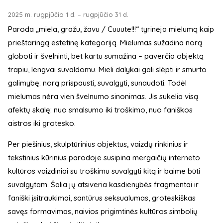
2025 m. rugpjūčio 1 d. – rugpjūčio 31 d.
Paroda „miela, gražu, žavu / Cuuute!!!“ tyrinėja mielumą kaip
prieštaringą estetinę kategoriją. Mielumas sužadina norą
globoti ir švelninti, bet kartu sumažina – paverčia objektą
trapiu, lengvai suvaldomu. Mieli dalykai gali slėpti ir smurto
galimybę: norą prispausti, suvalgyti, sunaudoti. Todėl
mielumas nėra vien švelnumo sinonimas. Jis sukelia visą
afektų skalę: nuo smalsumo iki troškimo, nuo faniškos
aistros iki grotesko.
​​Per piešinius, skulptūrinius objektus, vaizdų rinkinius ir
tekstinius kūrinius parodoje susipina mergaičių interneto
kultūros vaizdiniai su troškimu suvalgyti kitą ir baime būti
suvalgytam. Šalia jų atsiveria kasdienybės fragmentai ir
faniški įsitraukimai, santūrus seksualumas, groteskiškas
savęs formavimas, naivios prigimtinės kultūros simbolių