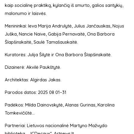
kaip socialinę praktiką, kylančią iš smurto, galios santykių,
malonumo ir laisvės.
Menininkai: Ieva Marija Andrulytė, Julius Jančauskas, Nojus
Juška, Nancie Naive, Gabija Pernavaitė, Ona Barbora
Šlapšinskaitė, Saulė Tamašauskaitė.
Kuratorės: Julija Šilytė ir Ona Barbora Šlapšinskaitė.
Dizainerė: Akvilė Paukštytė.
Architektas: Algirdas Jakas.
Parodos datos: 2025 08 01–31
Padėkos: Milda Dainovskytė, Alanas Gurinas, Karolina
Tomkevičiūtė...
Partneriai: Lietuvos nacionalinė Martyno Mažvydo
biblioteka, „JCDecaux“, Artnews.lt.