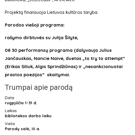
Projektą finansuoja Lietuvos kultūros taryba.
Parodos viešoji programa:
rašymo dirbtuvės su Julija Šilyte,
08 30 performansų programa (dalyvauja Julius
Jančauskas, Nancie Naive, duetas „to try to attempt“
(Erikas Siliuk, Algis Sprindžiūnas) ir „nesankcionuotai
prastos poezijos“ skaitymai.
Trumpai apie parodą
Data
rugpjūčio 1–31 d.
Laikas
bibliotekos darbo laiku
Vieta
Parodų salė, III a.