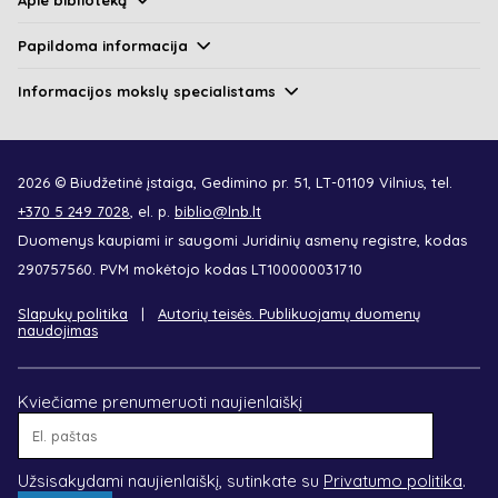
Apie biblioteką
Papildoma informacija
Informacijos mokslų specialistams
2026 © Biudžetinė įstaiga, Gedimino pr. 51, LT-01109 Vilnius, tel.
+370 5 249 7028
, el. p.
biblio@lnb.lt
Duomenys kaupiami ir saugomi Juridinių asmenų registre, kodas
290757560. PVM mokėtojo kodas LT100000031710
Slapukų politika
Autorių teisės. Publikuojamų duomenų
naudojimas
Kviečiame prenumeruoti naujienlaiškį
El.
paštas
Užsisakydami naujienlaiškį, sutinkate su
Privatumo politika
.