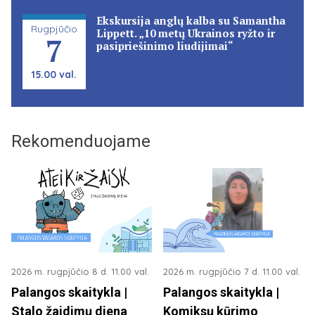
Ekskursija anglų kalba su Samantha
Rugpjūčio
Lippett. „10 metų Ukrainos ryžto ir
7
pasipriešinimo liudijimai“
15.00 val.
Rekomenduojame
2026 m. rugpjūčio 8 d. 11.00 val.
2026 m. rugpjūčio 7 d. 11.00 val.
Palangos skaitykla |
Palangos skaitykla |
Stalo žaidimų diena
Komiksų kūrimo