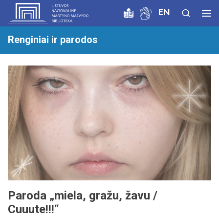
EN
Renginiai ir parodos
Paroda „miela, gražu, žavu /
Cuuute!!!“