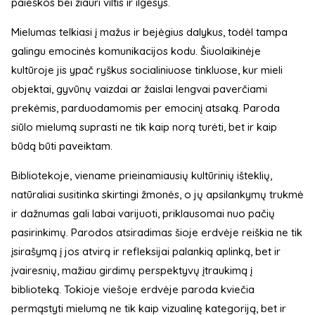
paieškos bei žiauri viltis ir ilgesys.
Mielumas telkiasi į mažus ir bejėgius dalykus, todėl tampa
galingu emocinės komunikacijos kodu. Šiuolaikinėje
kultūroje jis ypač ryškus socialiniuose tinkluose, kur mieli
objektai, gyvūnų vaizdai ar žaislai lengvai paverčiami
prekėmis, parduodamomis per emocinį atsaką. Paroda
siūlo mielumą suprasti ne tik kaip norą turėti, bet ir kaip
būdą būti paveiktam.
Bibliotekoje, viename prieinamiausių kultūrinių išteklių,
natūraliai susitinka skirtingi žmonės, o jų apsilankymų trukmė
ir dažnumas gali labai varijuoti, priklausomai nuo pačių
pasirinkimų. Parodos atsiradimas šioje erdvėje reiškia ne tik
įsirašymą į jos atvirą ir refleksijai palankią aplinką, bet ir
įvairesnių, mažiau girdimų perspektyvų įtraukimą į
biblioteką. Tokioje viešoje erdvėje paroda kviečia
permąstyti mielumą ne tik kaip vizualinę kategoriją, bet ir