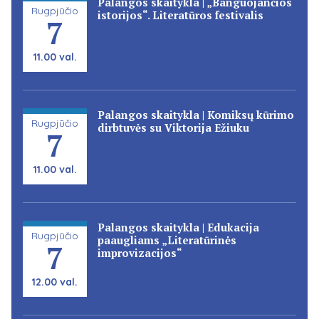
Palangos skaitykla | „Banguojančios
Rugpjūčio
istorijos“. Literatūros festivalis
7
11.00 val.
Palangos skaitykla | Komiksų kūrimo
Rugpjūčio
dirbtuvės su Viktorija Ežiuku
7
11.00 val.
Palangos skaitykla | Edukacija
Rugpjūčio
paaugliams „Literatūrinės
7
improvizacijos“
12.00 val.