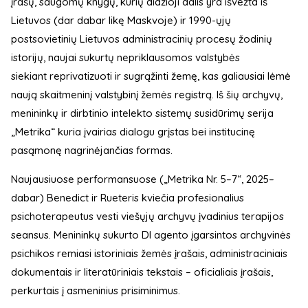
įrašų, saugomų knygų, kurių didžioji dalis yra išvežta iš
Lietuvos (dar dabar likę Maskvoje) ir 1990-ųjų
postsovietinių Lietuvos administracinių procesų žodinių
istorijų, naujai sukurtų nepriklausomos valstybės
siekiant reprivatizuoti ir sugrąžinti žemę, kas galiausiai lėmė
naują skaitmeninį valstybinį žemės registrą. Iš šių archyvų,
menininkų ir dirbtinio intelekto sistemų susidūrimų serija
„Metrika“ kuria įvairias dialogu grįstas bei institucinę
pasąmonę nagrinėjančias formas.
Naujausiuose performansuose („Metrika Nr. 5–7“, 2025–
dabar) Benedict ir Rueteris kviečia profesionalius
psichoterapeutus vesti viešųjų archyvų įvadinius terapijos
seansus. Menininkų sukurto DI agento įgarsintos archyvinės
psichikos remiasi istoriniais žemės įrašais, administraciniais
dokumentais ir literatūriniais tekstais – oficialiais įrašais,
perkurtais į asmeninius prisiminimus.