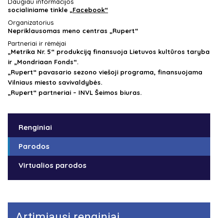
Daugiau informacijos
socialiniame tinkle
„Facebook“
Organizatorius
Nepriklausomas meno centras „Rupert“
Partneriai ir rėmėjai
„Metrika Nr. 5“ produkciją finansuoja Lietuvos kultūros taryba
ir „Mondriaan Fonds“.
„Rupert“ pavasario sezono viešoji programa, finansuojama
Vilniaus miesto savivaldybės.
„Rupert“ partneriai – INVL Šeimos biuras.
Renginiai
Parodos
Virtualios parodos
Artimiausi renginiai