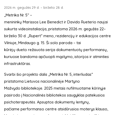
2026 m. gegužės 29 d. – birželio 28 d.
„Metrika Nr. 5“ –
menininkų Marissos Lee Benedict ir Davido Rueterio naujai
sukurta videoinstaliacija, pristatoma 2026 m. gegužės 22–
birželio 30 d. „Rupert“ meno, rezidencijų ir edukacijos centre
Vilniuje, Mindaugo g. 15. Ši solo paroda – tai
kūrėjų dueto režisuota serija dokumentuotų performansų,
kuriuose bandoma apčiuopti mąstymo, istorijos ir atminties
infrastruktūras.
Svarbi šio projekto dalis „Metrika Nr. 5, interliudas“
pristatoma Lietuvos nacionalinėje Martyno
Mažvydo bibliotekoje. 2025 metais nufilmuotame kūrinyje
pasirodo į Nacionalinės bibliotekos saugyklas patekusios
psichoterapeutės. Apsuptos dokumentų lentynų,
pačiame performanso centre atsidūrusios moterys klauso,