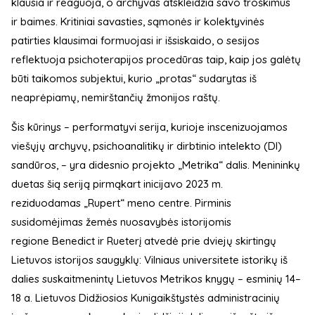
klausia ir reaguoja, o archyvas atskleidžia savo troškimus
ir baimes. Kritiniai savasties, sąmonės ir kolektyvinės
patirties klausimai formuojasi ir išsiskaido, o sesijos
reflektuoja psichoterapijos procedūras taip, kaip jos galėtų
būti taikomos subjektui, kurio „protas“ sudarytas iš
neaprėpiamų, nemirštančių žmonijos raštų.
Šis kūrinys – performatyvi serija, kurioje inscenizuojamos
viešųjų archyvų, psichoanalitikų ir dirbtinio intelekto (DI)
sandūros, – yra didesnio projekto „Metrika“ dalis. Menininkų
duetas šią seriją pirmąkart inicijavo 2023 m.
reziduodamas „Rupert“ meno centre. Pirminis
susidomėjimas žemės nuosavybės istorijomis
regione Benedict ir Rueterį atvedė prie dviejų skirtingų
Lietuvos istorijos saugyklų: Vilniaus universitete istorikų iš
dalies suskaitmenintų Lietuvos Metrikos knygų – esminių 14–
18 a. Lietuvos Didžiosios Kunigaikštystės administracinių