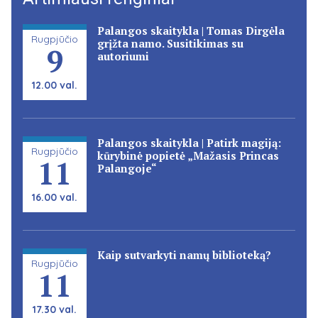
Palangos skaitykla | Tomas Dirgėla
Rugpjūčio
grįžta namo. Susitikimas su
9
autoriumi
12.00 val.
Palangos skaitykla | Patirk magiją:
Rugpjūčio
kūrybinė popietė „Mažasis Princas
11
Palangoje“
16.00 val.
Kaip sutvarkyti namų biblioteką?
Rugpjūčio
11
17.30 val.