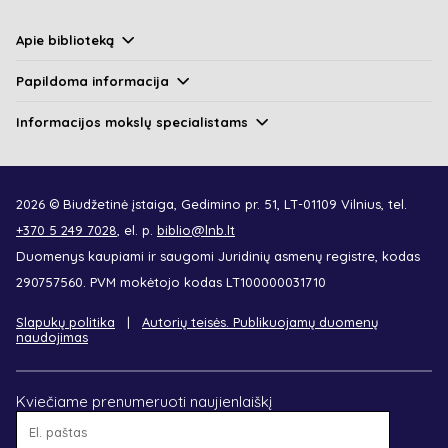
Apie biblioteką
Papildoma informacija
Informacijos mokslų specialistams
2026 © Biudžetinė įstaiga, Gedimino pr. 51, LT-01109 Vilnius, tel.
+370 5 249 7028
, el. p.
biblio@lnb.lt
Duomenys kaupiami ir saugomi Juridinių asmenų registre, kodas
290757560. PVM mokėtojo kodas LT100000031710
Slapukų politika
Autorių teisės. Publikuojamų duomenų
naudojimas
Kviečiame prenumeruoti naujienlaiškį
El.
paštas