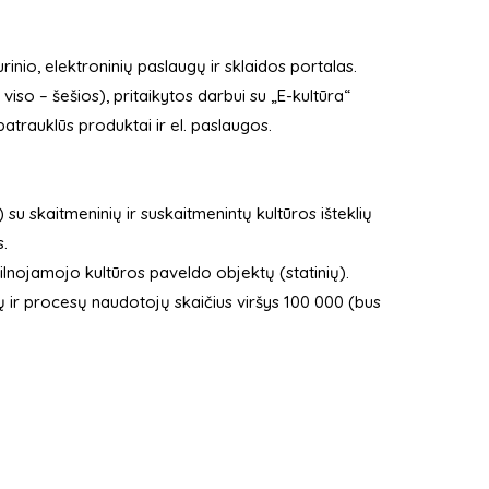
rinio, elektroninių paslaugų ir sklaidos portalas.
iso – šešios), pritaikytos darbui su „E-kultūra“
patrauklūs produktai ir el. paslaugos.
 su skaitmeninių ir suskaitmenintų kultūros išteklių
s.
ilnojamojo kultūros paveldo objektų (statinių).
ų ir procesų naudotojų skaičius viršys 100 000 (bus