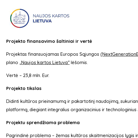
Projekto finansavimo šaltiniai ir vertė
Projektas finansuojamas Europos Sąjungos
(NextGeneration
plano
„Naujos kartos Lietuva“
lėšomis.
Vertė – 23,8 mln. Eur.
Projekto tikslas
Didinti kultūros prieinamumą ir pakartotinį naudojimą, sukuri
platformą, diegiant integralius organizacinius ir technologiniu
Projektu sprendžiama problema
Pagrindinė problema – žemas kultūros skaitmenizacijos lygis 