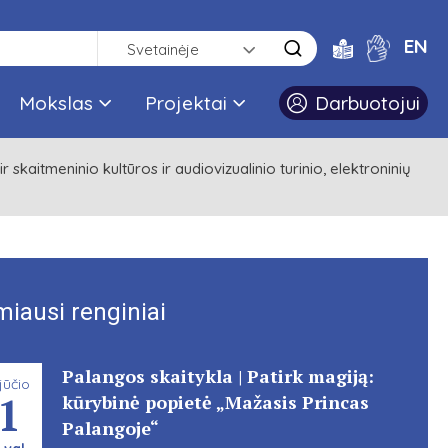
EN
Svetainėje
Mokslas
Projektai
Darbuotojui
 skaitmeninio kultūros ir audiovizualinio turinio, elektroninių
miausi renginiai
Palangos skaitykla | Patirk magiją:
jūčio
1
kūrybinė popietė „Mažasis Princas
Palangoje“