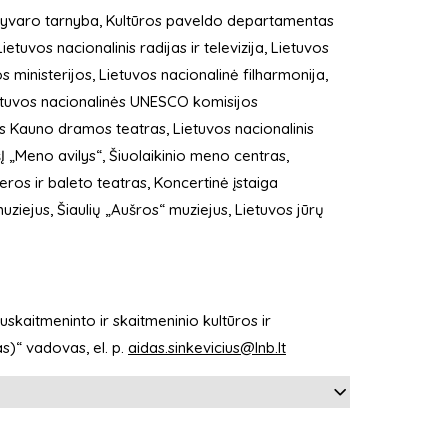
rchyvaro tarnyba, Kultūros paveldo departamentas
etuvos nacionalinis radijas ir televizija, Lietuvos
s ministerijos, Lietuvos nacionalinė filharmonija,
ietuvos nacionalinės UNESCO komisijos
is Kauno dramos teatras, Lietuvos nacionalinis
VšĮ „Meno avilys“, Šiuolaikinio meno centras,
ros ir baleto teatras, Koncertinė įstaiga
 muziejus, Šiaulių „Aušros“ muziejus, Lietuvos jūrų
uskaitmeninto ir skaitmeninio kultūros ir
as)“ vadovas, el. p.
aidas.sinkevicius@lnb.lt