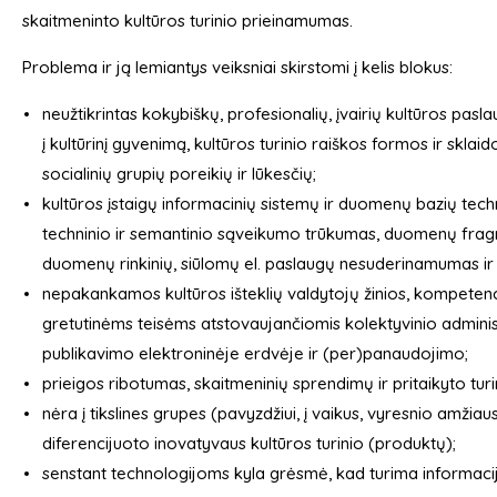
skaitmeninto kultūros turinio prieinamumas.
Problema ir ją lemiantys veiksniai skirstomi į kelis blokus:
neužtikrintas kokybiškų, profesionalių, įvairių kultūros pas
į kultūrinį gyvenimą, kultūros turinio raiškos formos ir sklai
socialinių grupių poreikių ir lūkesčių;
kultūros įstaigų informacinių sistemų ir duomenų bazių techn
techninio ir semantinio sąveikumo trūkumas, duomenų fragme
duomenų rinkinių, siūlomų el. paslaugų nesuderinamumas ir
nepakankamos kultūros išteklių valdytojų žinios, kompetencijo
gretutinėms teisėms atstovaujančiomis kolektyvinio administ
publikavimo elektroninėje erdvėje ir (per)panaudojimo;
prieigos ribotumas, skaitmeninių sprendimų ir pritaikyto tu
nėra į tikslines grupes (pavyzdžiui, į vaikus, vyresnio amžiau
diferencijuoto inovatyvaus kultūros turinio (produktų);
senstant technologijoms kyla grėsmė, kad turima informacija