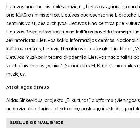
Lietuvos nacionalinis dailės muziejus, Lietuvos vyriausiojo a
prie Kultūros ministerijos, Lietuvos audiosensorinė biblioteka, Li
centrinis valstybės archyvas, Lietuvos kino centras prie Kultūro
Lietuvos Respublikos Valstybinė kultūros paveldo komisija, L
sekretoriatas, Lietuvos šokio informacijos centras, Nacionalin
kultūros centras, Lietuvių literatūros ir tautosakos institutas, 
Lietuvos muzikos ir teatro akademija, Lietuvos nacionalinis ope
valstybinis choras „Vilnius“, Nacionalinis M. K. Čiurlionio dailės
muziejus.
Atsakingas asmuo
Aidas Sinkevičius, projekto „E. kultūros“ platforma (vieningas s
audiovizualinio turinio, elektroninių paslaugų ir sklaidos portal
SUSIJUSIOS NAUJIENOS