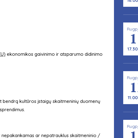
16.00
Rugp
1
17.30
EU)
ekonomikos gaivinimo ir atsparumo didinimo
Rugp
1
11.00
ant bendrą kultūros įstaigų skaitmeninių duomenų
s sprendimus.
Rugp
1
ir nepakankamas ar nepatrauklus skaitmeninio /