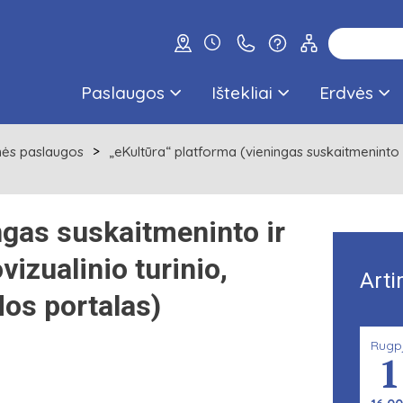
Paslaugos
Ištekliai
Erdvės
nės paslaugos
„eKultūra“ platforma (vieningas suskaitmeninto ir
ngas suskaitmeninto ir
vizualinio turinio,
Arti
dos portalas)
Rugp
1