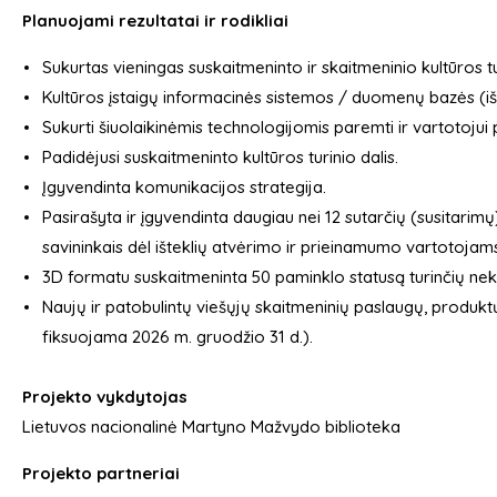
Planuojami rezultatai ir rodikliai
Sukurtas vieningas suskaitmeninto ir skaitmeninio kultūros tu
Kultūros įstaigų informacinės sistemos / duomenų bazės (iš v
Sukurti šiuolaikinėmis technologijomis paremti ir vartotojui 
Padidėjusi suskaitmeninto kultūros turinio dalis.
Įgyvendinta komunikacijos strategija.
Pasirašyta ir įgyvendinta daugiau nei 12 sutarčių (susitarimų)
savininkais dėl išteklių atvėrimo ir prieinamumo vartotojam
3D formatu suskaitmeninta 50 paminklo statusą turinčių nek
Naujų ir patobulintų viešųjų skaitmeninių paslaugų, produkt
fiksuojama 2026 m. gruodžio 31 d.).
Projekto vykdytojas
Lietuvos nacionalinė Martyno Mažvydo biblioteka
Projekto partneriai