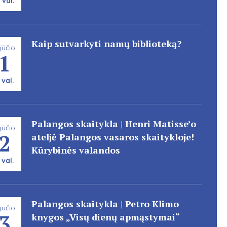
 val.
Kaip sutvarkyti namų biblioteką?
jūčio
1
 val.
Palangos skaitykla | Henri Matisse’o
jūčio
2
ateljė Palangos vasaros skaitykloje!
Kūrybinės valandos
 val.
Palangos skaitykla | Petro Klimo
jūčio
3
knygos „Visų dienų apmąstymai“