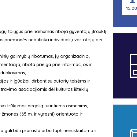
15.00
laugų tolygus prieinamumas riboja gyventojų įtrauktį
dos priemonės neatitinka individualių vartotojų bei
inių galimybių ribotumas, jų organizacinio,
ntacija, ribota prieiga prie informacijos ir
 dubliavimas;
s ir įgūdžiai, dirbant su autorių teisėms ir
ravimo asociacijomis dėl kultūros išteklių
rinio trūkumas negalią turintiems asmenims;
s žmones (65 m. ir vyresni) orientuoto ir
 gali būti prarasta arba tapti nenuskaitoma ir