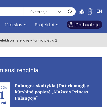
EN
Svetainėje
Mokslas
Projektai
Darbuotojui
 elektroninę erdvę – turinio plėtra 2
miausi renginiai
Palangos skaitykla | Patirk magiją:
jūčio
1
kūrybinė popietė „Mažasis Princas
Palangoje“
 val.