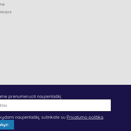
ene
tacijos
ame prenumeruoti naujienlaiškį
El.
paštas
kydami naujienlaiškį, sutinkate su
Privatumo politika
.