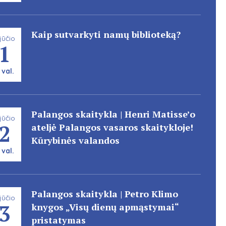
Kaip sutvarkyti namų biblioteką?
jūčio
1
 val.
Palangos skaitykla | Henri Matisse’o
jūčio
2
ateljė Palangos vasaros skaitykloje!
Kūrybinės valandos
 val.
Palangos skaitykla | Petro Klimo
jūčio
3
knygos „Visų dienų apmąstymai“
pristatymas