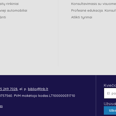
itų rinkiniai
Konsultavimasis su visuom
vieji automobiliai
Profesinė edukacija. Konsul
šinti
Atlikti tyrimai
Kvieči
 5 249 7028
, el. p.
biblio@lnb.lt
90757560. PVM mokėtojo kodas LT100000031710
Užsisa
as