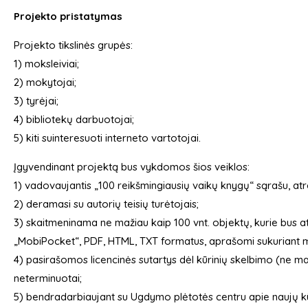
Projekto pristatymas
Projekto tikslinės grupės:
1) moksleiviai;
2) mokytojai;
3) tyrėjai;
4) bibliotekų darbuotojai;
5) kiti suinteresuoti interneto vartotojai.
Įgyvendinant projektą bus vykdomos šios veiklos:
1) vadovaujantis „100 reikšmingiausių vaikų knygų“ sąrašu, atre
2) deramasi su autorių teisių turėtojais;
3) skaitmeninama ne mažiau kaip 100 vnt. objektų, kurie bus at
„MobiPocket“, PDF, HTML, TXT formatus, aprašomi sukuriant 
4) pasirašomos licencinės sutartys dėl kūrinių skelbimo (ne maži
neterminuotai;
5) bendradarbiaujant su Ugdymo plėtotės centru apie naujų k