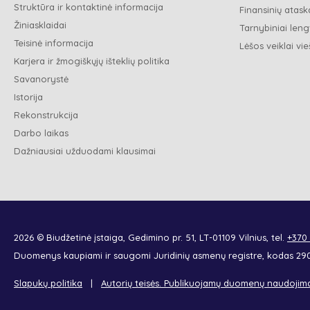
Struktūra ir kontaktinė informacija
Finansinių ataska
Žiniasklaidai
Tarnybiniai leng
Teisinė informacija
Lėšos veiklai vie
Karjera ir žmogiškųjų išteklių politika
Savanorystė
Istorija
Rekonstrukcija
Darbo laikas
Dažniausiai užduodami klausimai
2026 © Biudžetinė įstaiga, Gedimino pr. 51, LT-01109 Vilnius, tel.
+370
Duomenys kaupiami ir saugomi Juridinių asmenų registre, kodas 2
Slapukų politika
Autorių teisės. Publikuojamų duomenų naudojim