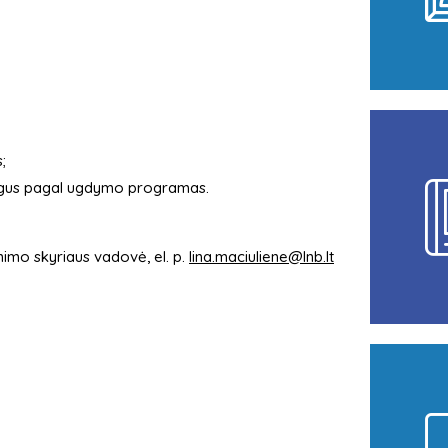
;
lingus pagal ugdymo programas.
nimo skyriaus vadovė, el. p.
lina.maciuliene@lnb.lt