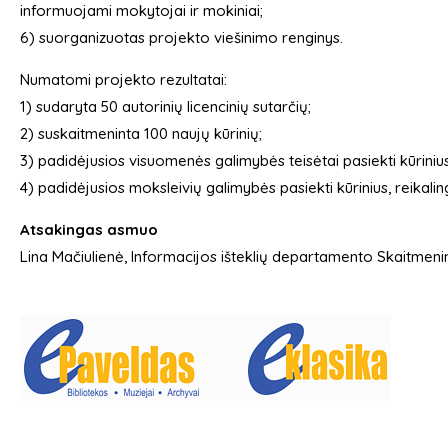
informuojami mokytojai ir mokiniai;
6) suorganizuotas projekto viešinimo renginys.
Numatomi projekto rezultatai:
1) sudaryta 50 autorinių licencinių sutarčių;
2) suskaitmeninta 100 naujų kūrinių;
3) padidėjusios visuomenės galimybės teisėtai pasiekti kūrinius
4) padidėjusios moksleivių galimybės pasiekti kūrinius, reika
Atsakingas asmuo
Lina Mačiulienė, Informacijos išteklių departamento Skaitmeni