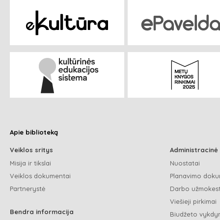
Apie biblioteką
Veiklos sritys
Administracinė
Misija ir tikslai
Nuostatai
Veiklos dokumentai
Planavimo doku
Partnerystė
Darbo užmokest
Viešieji pirkimai
Bendra informacija
Biudžeto vykdym