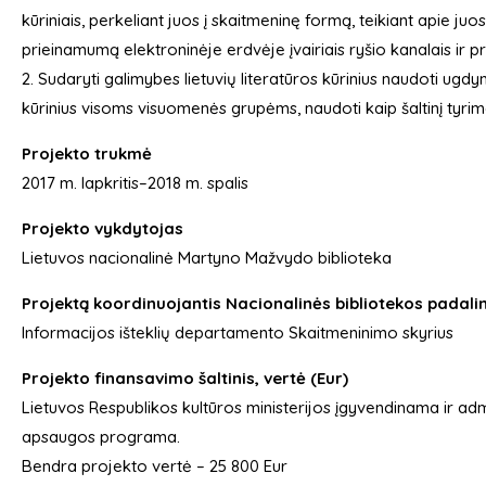
kūriniais, perkeliant juos į skaitmeninę formą, teikiant apie juo
prieinamumą elektroninėje erdvėje įvairiais ryšio kanalais ir 
2. Sudaryti galimybes lietuvių literatūros kūrinius naudoti ugdym
kūrinius visoms visuomenės grupėms, naudoti kaip šaltinį tyri
Projekto trukmė
2017 m. lapkritis–2018 m. spalis
Projekto vykdytojas
Lietuvos nacionalinė Martyno Mažvydo biblioteka
Projektą koordinuojantis Nacionalinės bibliotekos padali
Informacijos išteklių departamento Skaitmeninimo skyrius
Projekto finansavimo šaltinis, vertė (Eur)
Lietuvos Respublikos kultūros ministerijos įgyvendinama ir admin
apsaugos programa.
Bendra projekto vertė – 25 800 Eur