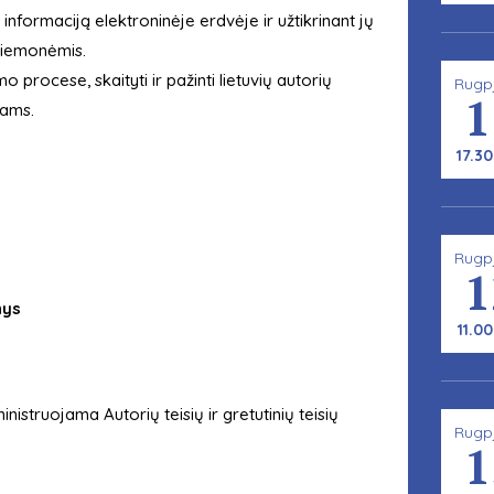
s informaciją elektroninėje erdvėje ir užtikrinant jų
priemonėmis.
o procese, skaityti ir pažinti lietuvių autorių
Rugp
1
mams.
17.30
Rugp
1
nys
11.00
istruojama Autorių teisių ir gretutinių teisių
Rugp
1