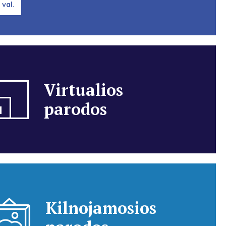
 val.
Virtualios
parodos
Kilnojamosios