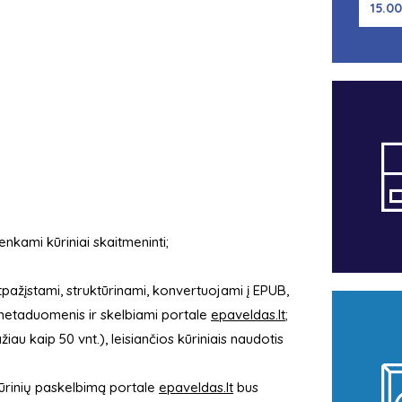
15.00
nkami kūriniai skaitmeninti;
pažįstami, struktūrinami, konvertuojami į EPUB,
metaduomenis ir skelbiami portale
epaveldas.lt
;
au kaip 50 vnt.), leisiančios kūriniais naudotis
ūrinių paskelbimą portale
epaveldas.lt
bus