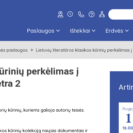
Paslaugos
Ištekliai
Erdvės
nės paslaugos
Lietuvių literatūros klasikos kūrinių perkėlimas į
kūrinių perkėlimas į
tra 2
Arti
Rugp
orių kūrinių, kuriems galioja autorių teisės.
1
16.00
sikos kūrinių kolekciją naujais dokumentais ir