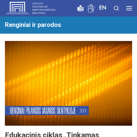
EN
Renginiai ir parodos
Edukacinis ciklas „Tinkamas