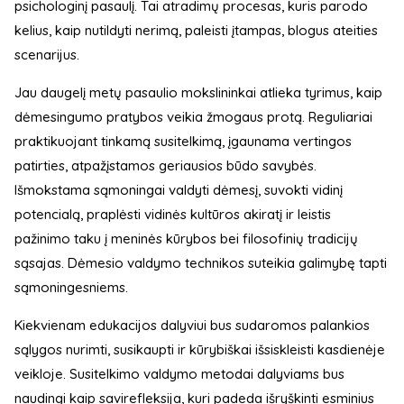
psichologinį pasaulį. Tai atradimų procesas, kuris parodo
kelius, kaip nutildyti nerimą, paleisti įtampas, blogus ateities
scenarijus.
Jau daugelį metų pasaulio mokslininkai atlieka tyrimus, kaip
dėmesingumo pratybos veikia žmogaus protą. Reguliariai
praktikuojant tinkamą susitelkimą, įgaunama vertingos
patirties, atpažįstamos geriausios būdo savybės.
Išmokstama sąmoningai valdyti dėmesį, suvokti vidinį
potencialą, praplėsti vidinės kultūros akiratį ir leistis
pažinimo taku į meninės kūrybos bei filosofinių tradicijų
sąsajas. Dėmesio valdymo technikos suteikia galimybę tapti
sąmoningesniems.
Kiekvienam edukacijos dalyviui bus sudaromos palankios
sąlygos nurimti, susikaupti ir kūrybiškai išsiskleisti kasdienėje
veikloje. Susitelkimo valdymo metodai dalyviams bus
naudingi kaip savirefleksija, kuri padeda išryškinti esminius