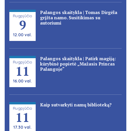
Palangos skaitykla | Tomas Dirgėla
Rugpjūčio
grįžta namo. Susitikimas su
9
autoriumi
12.00 val.
Palangos skaitykla | Patirk magiją:
Rugpjūčio
kūrybinė popietė „Mažasis Princas
11
Palangoje“
16.00 val.
Kaip sutvarkyti namų biblioteką?
Rugpjūčio
11
17.30 val.