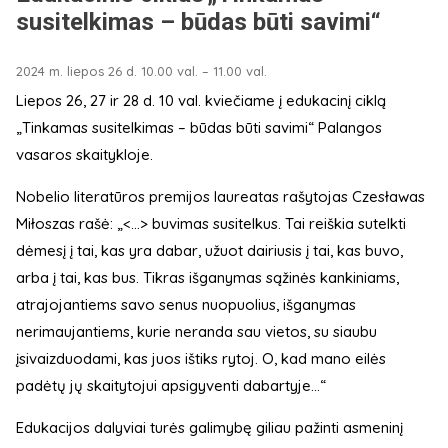
susitelkimas – būdas būti savimi“
2024 m. liepos 26 d. 10.00 val. – 11.00 val.
Liepos 26, 27 ir 28 d. 10 val. kviečiame į edukacinį ciklą
„Tinkamas susitelkimas – būdas būti savimi“ Palangos
vasaros skaitykloje.
Nobelio literatūros premijos laureatas rašytojas Czesławas
Miłoszas rašė: „<...> buvimas susitelkus. Tai reiškia sutelkti
dėmesį į tai, kas yra dabar, užuot dairiusis į tai, kas buvo,
arba į tai, kas bus. Tikras išganymas sąžinės kankiniams,
atrajojantiems savo senus nuopuolius, išganymas
nerimaujantiems, kurie neranda sau vietos, su siaubu
įsivaizduodami, kas juos ištiks rytoj. O, kad mano eilės
padėtų jų skaitytojui apsigyventi dabartyje...“
Edukacijos dalyviai turės galimybę giliau pažinti asmeninį