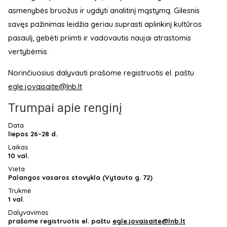
asmenybės bruožus ir ugdyti analitinį mąstymą. Gilesnis
savęs pažinimas leidžia geriau suprasti aplinkinį kultūros
pasaulį, gebėti priimti ir vadovautis naujai atrastomis
vertybėmis.
Norinčiuosius dalyvauti prašome registruotis el. paštu
egle.jovaisaite@lnb.lt
Trumpai apie renginį
Data
liepos 26–28 d.
Laikas
10 val.
Vieta
Palangos vasaros stovykla (Vytauto g. 72)
Trukmė
1 val.
Dalyvavimas
prašome registruotis el. paštu
egle.jovaisaite@lnb.lt