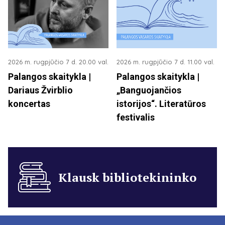
2026 m. rugpjūčio 7 d. 20.00 val.
2026 m. rugpjūčio 7 d. 11.00 val.
Palangos skaitykla |
Palangos skaitykla |
Dariaus Žvirblio
„Banguojančios
koncertas
istorijos“. Literatūros
festivalis
Klausk bibliotekininko