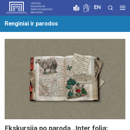
EN
Renginiai ir parodos
Ekskursija po parodą „Inter folia: