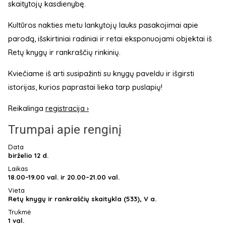
skaitytojų kasdienybę.
Kultūros nakties metu lankytojų lauks pasakojimai apie
parodą, išskirtiniai radiniai ir retai eksponuojami objektai iš
Retų knygų ir rankraščių rinkinių.
Kviečiame iš arti susipažinti su knygų paveldu ir išgirsti
istorijas, kurios paprastai lieka tarp puslapių!
Reikalinga
registracija ›
Trumpai apie renginį
Data
birželio 12 d.
Laikas
18.00–19.00 val. ir 20.00–21.00 val.
Vieta
Retų knygų ir rankraščių skaitykla (533), V a.
Trukmė
1 val.