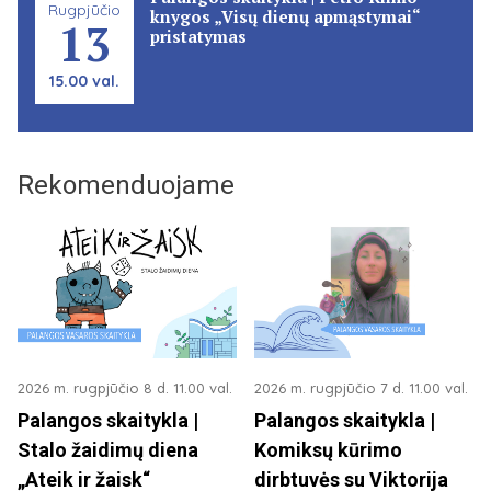
Rugpjūčio
knygos „Visų dienų apmąstymai“
13
pristatymas
15.00 val.
Rekomenduojame
2026 m. rugpjūčio 8 d. 11.00 val.
2026 m. rugpjūčio 7 d. 11.00 val.
Palangos skaitykla |
Palangos skaitykla |
Stalo žaidimų diena
Komiksų kūrimo
„Ateik ir žaisk“
dirbtuvės su Viktorija