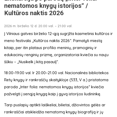
nematomos knygų istorijos“ /
Kultūros naktis 2026
2026 m. birželio 12 d. 20.00 val. – 21.00 val.
Į Vilniaus gatves birželio 12-ąją sugrįžta kasmetinis kultūros ir
meno festivalis „Kultūros naktis 2026“. Pamatyti miestą
kitaip, per itin plataus profilio meninių, pramoginių ir
edukacinių renginių prizmę, organizatoriai kviečia su nauju
šūkiu – „Nusikelk į kitą pasaulį“.
18.00–19.00 val. Ir 20.00–21.00 val. Nacionalinės bibliotekos
Retų knygų ir rankraščių skaitykloje (533, V a.) pristatoma
paroda „Inter folia: nematomos knygų istorijos“ kviečia
pažvelgti į senąją knygą kaip į gyvą istorijos liudininkę.
Tarp puslapių aptikti laiškeliai, bilietai, džiovintos gėlės ar
rankraščiai atskleidžia nematomą knygų biografiją ir jų