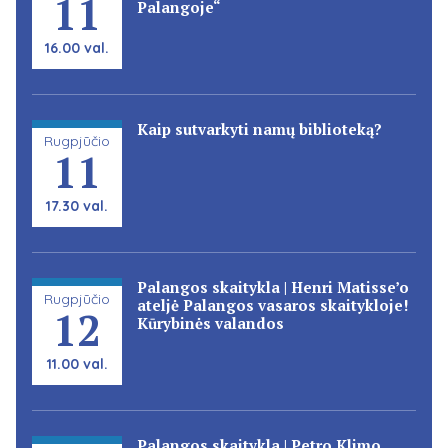
11
Palangoje“
16.00 val.
Kaip sutvarkyti namų biblioteką?
Rugpjūčio
11
17.30 val.
Palangos skaitykla | Henri Matisse’o
Rugpjūčio
ateljė Palangos vasaros skaitykloje!
12
Kūrybinės valandos
11.00 val.
Palangos skaitykla | Petro Klimo