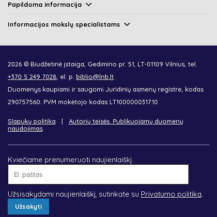
Papildoma informacija
Informacijos mokslų specialistams
2026 © Biudžetinė įstaiga, Gedimino pr. 51, LT-01109 Vilnius, tel.
+370 5 249 7028
, el. p.
biblio@lnb.lt
Duomenys kaupiami ir saugomi Juridinių asmenų registre, kodas
290757560. PVM mokėtojo kodas LT100000031710
Slapukų politika
Autorių teisės. Publikuojamų duomenų
naudojimas
Kviečiame prenumeruoti naujienlaiškį
El.
paštas
Užsisakydami naujienlaiškį, sutinkate su
Privatumo politika
.