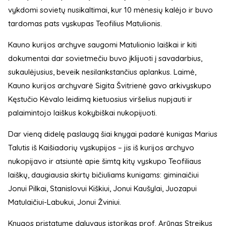
vykdomi sovietų nusikaltimai, kur 10 mėnesių kalėjo ir buvo
tardomas pats vyskupas Teofilius Matulionis.
Kauno kurijos archyve saugomi Matulionio laiškai ir kiti
dokumentai dar sovietmečiu buvo įklijuoti į savadarbius,
sukaulėjusius, beveik nesilankstančius aplankus. Laimė,
Kauno kurijos archyvarė Sigita Švitrienė gavo arkivyskupo
Kęstučio Kėvalo leidimą kietuosius viršelius nupjauti ir
palaimintojo laiškus kokybiškai nukopijuoti.
Dar vieną didelę paslaugą šiai knygai padarė kunigas Marius
Talutis iš Kaišiadorių vyskupijos – jis iš kurijos archyvo
nukopijavo ir atsiuntė apie šimtą kitų vyskupo Teofiliaus
laiškų, daugiausia skirtų bičiuliams kunigams: giminaičiui
Jonui Pilkai, Stanislovui Kiškiui, Jonui Kaušylai, Juozapui
Matulaičiui-Labukui, Jonui Žviniui.
Knygos pristatyme dalyvaus istorikas prof. Arūnas Streikus