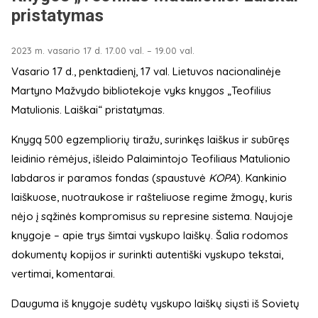
pristatymas
2023 m. vasario 17 d. 17.00 val. – 19.00 val.
Vasario 17 d., penktadienį, 17 val. Lietuvos nacionalinėje
Martyno Mažvydo bibliotekoje vyks knygos „Teofilius
Matulionis. Laiškai“ pristatymas.
Knygą 500 egzempliorių tiražu, surinkęs laiškus ir subūręs
leidinio rėmėjus, išleido Palaimintojo Teofiliaus Matulionio
labdaros ir paramos fondas (spaustuvė
KOPA
). Kankinio
laiškuose, nuotraukose ir rašteliuose regime žmogų, kuris
nėjo į sąžinės kompromisus su represine sistema. Naujoje
knygoje – apie trys šimtai vyskupo laiškų. Šalia rodomos
dokumentų kopijos ir surinkti autentiški vyskupo tekstai,
vertimai, komentarai.
Dauguma iš knygoje sudėtų vyskupo laiškų siųsti iš Sovietų