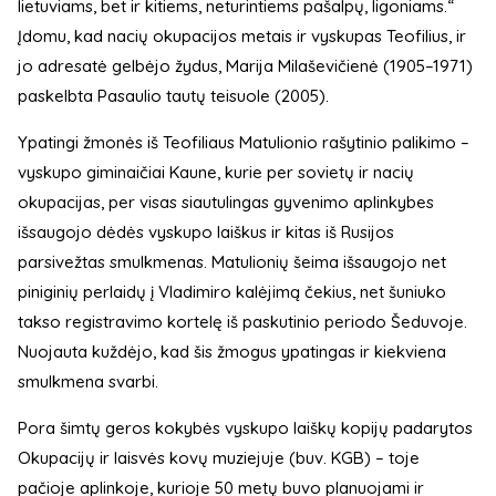
lietuviams, bet ir kitiems, neturintiems pašalpų, ligoniams.“
Įdomu, kad nacių okupacijos metais ir vyskupas Teofilius, ir
jo adresatė gelbėjo žydus, Marija Milaševičienė (1905–1971)
paskelbta Pasaulio tautų teisuole (2005).
Ypatingi žmonės iš Teofiliaus Matulionio rašytinio palikimo –
vyskupo giminaičiai Kaune, kurie per sovietų ir nacių
okupacijas, per visas siautulingas gyvenimo aplinkybes
išsaugojo dėdės vyskupo laiškus ir kitas iš Rusijos
parsivežtas smulkmenas. Matulionių šeima išsaugojo net
piniginių perlaidų į Vladimiro kalėjimą čekius, net šuniuko
takso registravimo kortelę iš paskutinio periodo Šeduvoje.
Nuojauta kuždėjo, kad šis žmogus ypatingas ir kiekviena
smulkmena svarbi.
Pora šimtų geros kokybės vyskupo laiškų kopijų padarytos
Okupacijų ir laisvės kovų muziejuje (buv. KGB) – toje
pačioje aplinkoje, kurioje 50 metų buvo planuojami ir