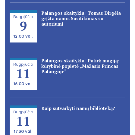
Palangos skaitykla | Tomas Dirgėla
Rugpjūčio
grįžta namo. Susitikimas su
9
autoriumi
12.00 val.
Palangos skaitykla | Patirk magiją:
Rugpjūčio
kūrybinė popietė „Mažasis Princas
11
Palangoje“
16.00 val.
Kaip sutvarkyti namų biblioteką?
Rugpjūčio
11
17.30 val.