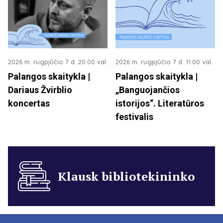
2026 m. rugpjūčio 7 d. 20.00 val.
2026 m. rugpjūčio 7 d. 11.00 val.
Palangos skaitykla |
Palangos skaitykla |
Dariaus Žvirblio
„Banguojančios
koncertas
istorijos“. Literatūros
festivalis
Klausk bibliotekininko