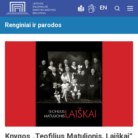
EN
Renginiai ir parodos
Knygos „Teofilius Matulionis. Laiškai“