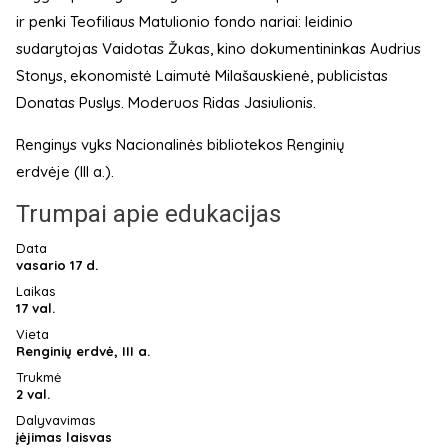
ir penki Teofiliaus Matulionio fondo nariai: leidinio
sudarytojas Vaidotas Žukas, kino dokumentininkas Audrius
Stonys, ekonomistė Laimutė Milašauskienė, publicistas
Donatas Puslys. Moderuos Ridas Jasiulionis.
Renginys vyks Nacionalinės bibliotekos Renginių
erdvėje (III a.).
Trumpai apie edukacijas
Data
vasario 17 d.
Laikas
17 val.
Vieta
Renginių erdvė, III a.
Trukmė
2 val.
Dalyvavimas
įėjimas laisvas