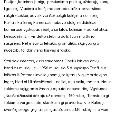
Rusijos įkalinimo įstaigų, persiuntimo punktų, uždarųjų zonų,
ligoninių. Vladimiro kalėjimo periodo laiškai priverstinai
rašyti rusiškai, beveik visi išbraukyti kalėjimo cenzorių.
Kartais kalėjimų kamerose nebuvo stalų, nedidelėse
kamerose vyskupas sėdėjo su kitais kaliniais – po keliolika,
keliasdešimt. Ir vis dėlto stebina daili, švari ir aiški jo
rašysena. Net ir savita leksika, gramatika, skyryba yra
nuostabi, tai dar viena laisvės išraiška.
Štai dokumentas, kuris saugomas Obelių laisvės kovų
istorijos muziejuje – 1956 m. sausio 3 d. vyskupo Teofiliaus
laiškas iš Potmos invalidų namų, rašytas į 6-ąjį Mordovijos
lagerį Marijai Milaševičienei – našlei, trijų vaikų motinai. Net ir
tokiomis sąlygomis žmonių atjautai nebuvo ribų! Vyskupas:
„Nuoširdžiausiai dėkoju už dovaną – 150 rublių. Tamstos irgi
tokiame varge esate, skatikas irgi pravartus. <...> Kalėdų
švenčių proga grynais pinigais išdalinau 130 rublių – ne vien