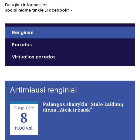
Daugiau informacijos
socialiniame tinkle „
Facebook
“ ›
Renginiai
Parodos
Virtualios parodos
Artimiausi renginiai
Palangos skaitykla | Stalo žaidimų
Rugpjūčio
diena „Ateik ir žaisk“
8
11.00 val.