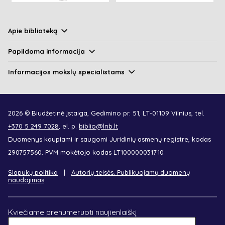
Apie biblioteką
Papildoma informacija
Informacijos mokslų specialistams
2026 © Biudžetinė įstaiga, Gedimino pr. 51, LT-01109 Vilnius, tel.
+370 5 249 7028
, el. p.
biblio@lnb.lt
Duomenys kaupiami ir saugomi Juridinių asmenų registre, kodas
290757560. PVM mokėtojo kodas LT100000031710
Slapukų politika
Autorių teisės. Publikuojamų duomenų
naudojimas
Kviečiame prenumeruoti naujienlaiškį
El.