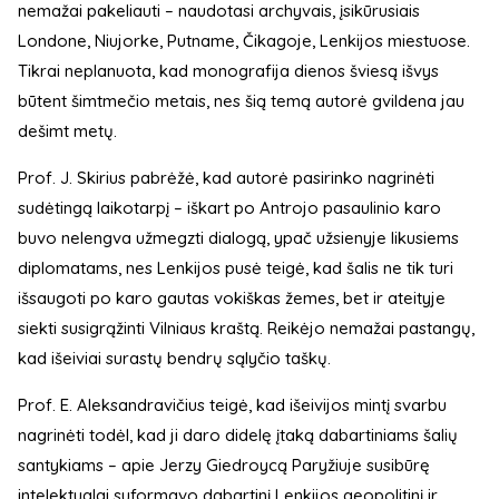
nemažai pakeliauti – naudotasi archyvais, įsikūrusiais
Londone, Niujorke, Putname, Čikagoje, Lenkijos miestuose.
Tikrai neplanuota, kad monografija dienos šviesą išvys
būtent šimtmečio metais, nes šią temą autorė gvildena jau
dešimt metų.
Prof. J. Skirius pabrėžė, kad autorė pasirinko nagrinėti
sudėtingą laikotarpį – iškart po Antrojo pasaulinio karo
buvo nelengva užmegzti dialogą, ypač užsienyje likusiems
diplomatams, nes Lenkijos pusė teigė, kad šalis ne tik turi
išsaugoti po karo gautas vokiškas žemes, bet ir ateityje
siekti susigrąžinti Vilniaus kraštą. Reikėjo nemažai pastangų,
kad išeiviai surastų bendrų sąlyčio taškų.
Prof. E. Aleksandravičius teigė, kad išeivijos mintį svarbu
nagrinėti todėl, kad ji daro didelę įtaką dabartiniams šalių
santykiams – apie Jerzy Giedroycą Paryžiuje susibūrę
intelektualai suformavo dabartinį Lenkijos geopolitinį ir