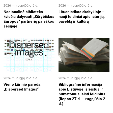
2026 m. rugpjūčio 6 d.
2026 m. rugpjūčio 5 d.
Nacionalinė biblioteka
Lituanistikos skaitykloje –
kviečia dalyvauti „Kūrybiškos
nauji leidiniai apie istoriją,
Europos“ partnerių paieškos
paveldą ir kultūrą
sesijoje
2026 m. rugpjūčio 3 d.
2026 m. rugpjūčio 3 d.
Vieno kūrinio paroda.
Bibliografinė informacija
„Dispersed Images“
apie Lietuvoje išleistus ir
numatomus leisti leidinius
(liepos 27 d. – rugpjūčio 2
d.)