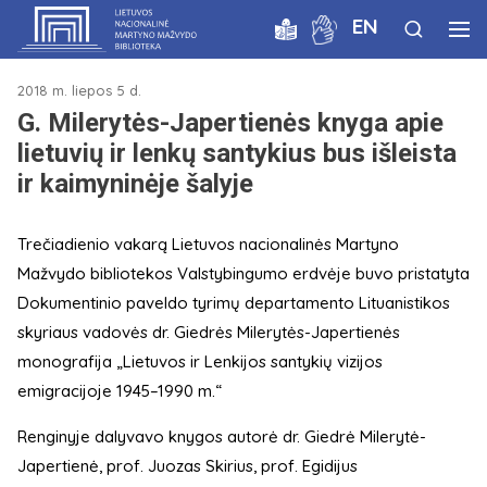
EN
2018 m. liepos 5 d.
G. Milerytės-Japertienės knyga apie
lietuvių ir lenkų santykius bus išleista
ir kaimyninėje šalyje
Trečiadienio vakarą Lietuvos nacionalinės Martyno
Mažvydo bibliotekos Valstybingumo erdvėje buvo pristatyta
Dokumentinio paveldo tyrimų departamento Lituanistikos
skyriaus vadovės dr. Giedrės Milerytės-Japertienės
monografija „Lietuvos ir Lenkijos santykių vizijos
emigracijoje 1945–1990 m.“
Renginyje dalyvavo knygos autorė dr. Giedrė Milerytė-
Japertienė, prof. Juozas Skirius, prof. Egidijus