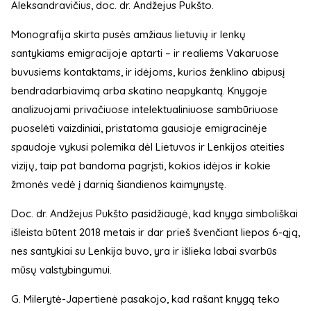
Aleksandravičius, doc. dr. Andžejus Pukšto.
Monografija skirta pusės amžiaus lietuvių ir lenkų
santykiams emigracijoje aptarti – ir realiems Vakaruose
buvusiems kontaktams, ir idėjoms, kurios ženklino abipusį
bendradarbiavimą arba skatino neapykantą. Knygoje
analizuojami privačiuose intelektualiniuose sambūriuose
puoselėti vaizdiniai, pristatoma gausioje emigracinėje
spaudoje vykusi polemika dėl Lietuvos ir Lenkijos ateities
vizijų, taip pat bandoma pagrįsti, kokios idėjos ir kokie
žmonės vedė į darnią šiandienos kaimynystę.
Doc. dr. Andžejus Pukšto pasidžiaugė, kad knyga simboliškai
išleista būtent 2018 metais ir dar prieš švenčiant liepos 6-ąją,
nes santykiai su Lenkija buvo, yra ir išlieka labai svarbūs
mūsų valstybingumui.
G. Milerytė-Japertienė pasakojo, kad rašant knygą teko