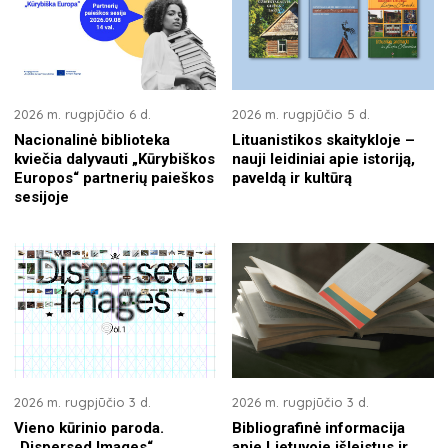
2026 m. rugpjūčio 6 d.
2026 m. rugpjūčio 5 d.
Nacionalinė biblioteka
Lituanistikos skaitykloje –
kviečia dalyvauti „Kūrybiškos
nauji leidiniai apie istoriją,
Europos“ partnerių paieškos
paveldą ir kultūrą
sesijoje
2026 m. rugpjūčio 3 d.
2026 m. rugpjūčio 3 d.
Vieno kūrinio paroda.
Bibliografinė informacija
„Dispersed Images“
apie Lietuvoje išleistus ir