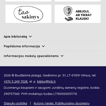
Apie biblioteką
Papildoma informacija
Informacijos mokslų specialistams
2026 © Biudžetinė įstaiga, Gedimino pr. 51, LT-01109 Vilnius, tel.
+370 5 249 7028
, el. p.
biblio@lnb.lt
Duomenys kaupiami ir saugomi Juridinių asmenų registre, kodas
290757560. PVM mokėtojo kodas LT100000031710
Slapukų politika
Autorių teisės. Publikuojamų duomenų