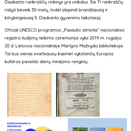
Daukanto rankraščių rinkinys yra unikalus. Šie 11 rankraščių
rašyti beveik 30 metų, todėl atspindi brandžiausią ir
kūrybingiausią S. Daukanto gyvenimo laikotarpį.
Oficiali UNESCO programos „Pasaulio atmintis“ nacionalinio
registro liudijimų teikimo ceremonija vyks 2019 m. rugsėjo
20 d. Lietuvos nacionalinėje Martyno Mažvydo bibliotekoje.
Tai bus vienas svarbiausių kasmet vykstančių Europos
kultūros paveldo dienų minėjimo renginių.