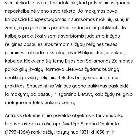
vieninteliai Lietuvoje. Paradoksalu, kad pats Vilniaus gaonas
nepaskelbė nė vieno savo teksto. Jo mokymas buvo
kruopščiai konspektuojamas ir surašomas mokinių, sūnų ir
žentų, o po jo mirties pradėtas redaguoti ir publikuoti. Jis
kalbėjo praktiškai visomis svarbiomis judaizmo ir žydų
religinės pasaulėžiūros temomis: žydų religinės teisės,
giluminės Talmudo tekstologijos ir Biblijos studijų, etikos,
kabalos. Kiekviena šių temų Elijas ben Saliamonas Zalmanas
paliko gilių įžvalgų, formavo Lietuvos žydams būdingą
analitinį požiūrį į religinius tekstus bei jų suponuojamas
praktikas. Spausdintinis Vilniaus gaono palikimas paskleidė
jo mokymą po pasaulį ir išgarsino Lietuvą kaip žydų religinio
mokymo ir intelektualumo centrą.
Antrasis dokumentinio paveldo objektas – tai vienuolika
Lietuvos istoriko, rašytojo, švietėjo Simono Daukanto
(1793–1864) rankraščių, rašytų nuo 1831 iki 1858 m. ir