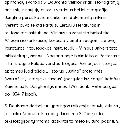
apimančių svarbias S. Daukanto veiklos sritis: istoriografiją,
antikinių ir naujųjų autorių vertimus bei leksikografiją.
Jungtinė paraiška šiam unikaliam dokumentų rinkiniui
įvertinti buvo teikta kartu su Lietuvių literatūros ir
tautosakos institutu bei Vilniaus universiteto biblioteka.
Aštuoni šio rankraščių korpuso vienetai saugomi Lietuvių
literatūros ir tautosakos institute, du – Vilniaus universiteto
bibliotekoje, vienas – Nacionalinėje bibliotekoje. Pastarasis
– tai iš lotynų kalbos verstos Trogaus Pompėjaus istorijos
epitomės juodraščio „Historya Justina“ pratarmės
švarraštis „Jistoriję Justinaus“ (parguldę Isz Łotynû kałbôs i
Zaemaitiû K. Daugkientys metusî 1798, Sankt Peterburgas,
po 1834, 7 lapai).
S. Daukanto darbai turi ypatingos reikšmės lietuvių kultūrai,
jo rankraščiai suteikia daug duomenų S. Daukanto
tekstologijos tyrimams, apskritai to meto kultūrai pažinti. S.