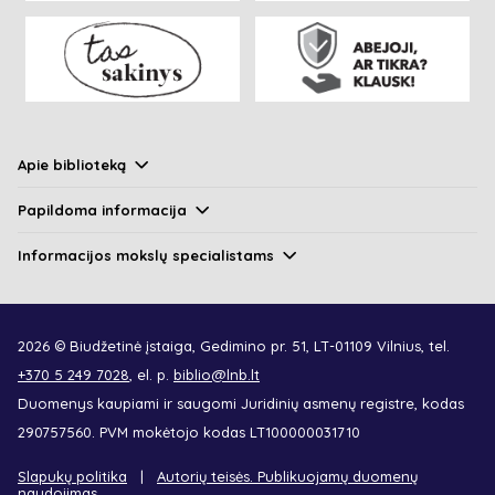
Apie biblioteką
Papildoma informacija
Informacijos mokslų specialistams
2026 © Biudžetinė įstaiga, Gedimino pr. 51, LT-01109 Vilnius, tel.
+370 5 249 7028
, el. p.
biblio@lnb.lt
Duomenys kaupiami ir saugomi Juridinių asmenų registre, kodas
290757560. PVM mokėtojo kodas LT100000031710
Slapukų politika
Autorių teisės. Publikuojamų duomenų
naudojimas