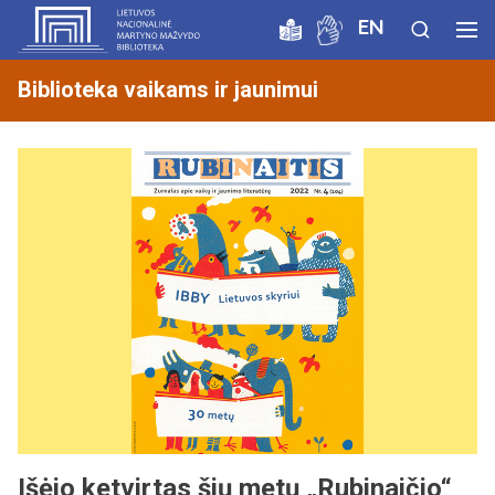
EN
Biblioteka vaikams ir jaunimui
Išėjo ketvirtas šių metų „Rubinaičio“