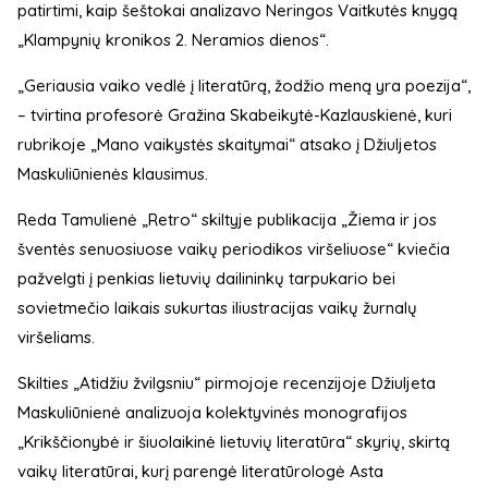
patirtimi, kaip šeštokai analizavo Neringos Vaitkutės knygą
„Klampynių kronikos 2. Neramios dienos“.
„Geriausia vaiko vedlė į literatūrą, žodžio meną yra poezija“,
– tvirtina profesorė Gražina Skabeikytė-Kazlauskienė, kuri
rubrikoje „Mano vaikystės skaitymai“ atsako į Džiuljetos
Maskuliūnienės klausimus.
Reda Tamulienė „Retro“ skiltyje publikacija „Žiema ir jos
šventės senuosiuose vaikų periodikos viršeliuose“ kviečia
pažvelgti į penkias lietuvių dailininkų tarpukario bei
sovietmečio laikais sukurtas iliustracijas vaikų žurnalų
viršeliams.
Skilties „Atidžiu žvilgsniu“ pirmojoje recenzijoje Džiuljeta
Maskuliūnienė analizuoja kolektyvinės monografijos
„Krikščionybė ir šiuolaikinė lietuvių literatūra“ skyrių, skirtą
vaikų literatūrai, kurį parengė literatūrologė Asta