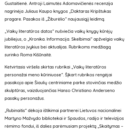
Gustaitienė. Antroji Laimutės Adomavičienės recenzija
nagrinėja Juliaus Kaupo knygos „Daktaras Kripštukas
pragare. Pasakos iš „Žiburėlio“ naujausiąjį leidimą.
„Vaikų literatūros datos“ nušviečia vaikų knygų kūrėjų
jubiliejus, o „Kronika. Informacija. Skelbimai“ apžvelgia vaikų
literatūros įvykius bei aktualijas. Rubrikoms medžiagą
surinko Roma Kišūnaitė.
Ketvirtasis viršelis skirtas rubrikai „Vaikų literatūros
personažai meno kūriniuose“. Šįkart rubrikos rengėjai
pasakoja apie Šiaulių centriniame parke stovinčias medžio
skulptūras, vaizduojančias Hanso Christiano Anderseno
pasakų personažus.
„Rubinaitis“ dėkoja ištikimai partnerei Lietuvos nacionalinei
Martyno Mažvydo bibliotekai ir Spaudos, radijo ir televizijos
rėmimo fondui, iš dalies parėmusiam projektą „Skaitymas –