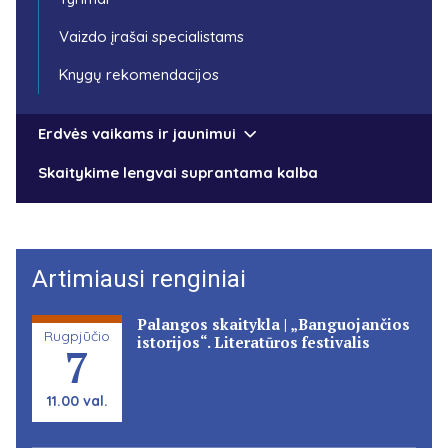
Vaizdo įrašai specialistams
Knygų rekomendacijos
Erdvės vaikams ir jaunimui
Skaitykime lengvai suprantama kalba
Artimiausi renginiai
Palangos skaitykla | „Banguojančios
Rugpjūčio
istorijos“. Literatūros festivalis
7
11.00 val.