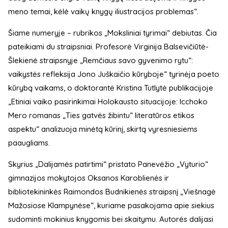
meno temai, kėlė vaikų knygų iliustracijos problemas“.
Šiame numeryje – rubrikos „Moksliniai tyrimai“ debiutas. Čia
pateikiami du straipsniai. Profesorė Virginija Balsevičiūtė-
Šlekienė straipsnyje „Remčiaus savo gyvenimo rytu“:
vaikystės refleksija Jono Juškaičio kūryboje“ tyrinėja poeto
kūrybą vaikams, o doktorantė Kristina Tutlytė publikacijoje
„Etiniai vaiko pasirinkimai Holokausto situacijoje: Icchoko
Mero romanas „Ties gatvės žibintu“ literatūros etikos
aspektu“ analizuoja minėtą kūrinį, skirtą vyresniesiems
paaugliams.
Skyrius „Dalijamės patirtimi“ pristato Panevėžio „Vyturio“
gimnazijos mokytojos Oksanos Karoblienės ir
bibliotekininkės Raimondos Budnikienės straipsnį „Viešnagė
Mažosiose Klampynėse“, kuriame pasakojama apie siekius
sudominti mokinius knygomis bei skaitymu. Autorės dalijasi