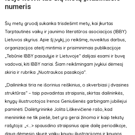
numeris
Šių metų gruodį sukanka trisdešimt metų, kai įkurtas
Tarptautinės vaikų ir jaunimo literatūros asociacijos (IBBY)
Lietuvos skyrius. Apie šį įvykį, jo reikšmę, nuveiktus darbus,
organizacijos ateitį mintimis ir prisiminimais publikacijoje
„Tebūnie IBBY pasaulyje ir Lietuvoje“ dalijasi esami ir buvę
vadovai, kiti IBBY nariai. Šiam reikšmingam įvykiui dėmesį
skiria ir rubrika „Nuotraukos pasakoja“.
„Dailininkai tiria ne išorinius reiškinius, o skverbiasi į dvasines
struktūras“ – taip pavadintas straipsnis, skirtas dailininkės,
knygų iliustruotojos Irenos Geniušienės garbingam jubiliejui
paminėti. Dailėtyrininkė Jolita Liškevičienė rašo, kad
menininkė ne tik piešė, bet yra gerai žinoma ir kaip tekstų
rašytoja: „<...> spausdino straipsnius apie dailę periodikoje,
daug dėmesio skyrė vaikų knygų iliustracijoms ir knygos