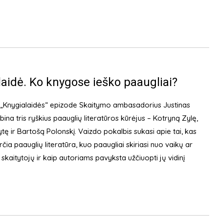
aidė. Ko knygose ieško paaugliai?
„Knygialaidės“ epizode Skaitymo ambasadorius Justinas
lbina tris ryškius paauglių literatūros kūrėjus – Kotryną Zylę,
ytę ir Bartošą Polonskį. Vaizdo pokalbis sukasi apie tai, kas
ia paauglių literatūra, kuo paaugliai skiriasi nuo vaikų ar
skaitytojų ir kaip autoriams pavyksta užčiuopti jų vidinį