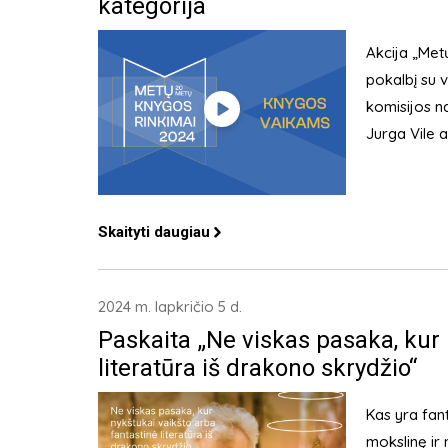
kategorija
Akcija „Met
pokalbį su v
komisijos n
Jurga Vile a
Skaityti daugiau
2024 m. lapkričio 5 d.
Paskaita „Ne viskas pasaka, kur 
literatūra iš drakono skrydžio“
Kas yra fant
mokslinę ir 