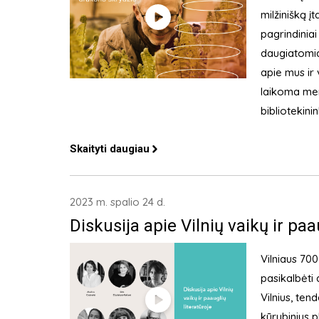
milžinišką į
pagrindiniai
daugiatomiai
apie mus ir 
laikoma men
bibliotekin
Skaityti daugiau
2023 m. spalio 24 d.
Diskusija apie Vilnių vaikų ir paa
Vilniaus 700
pasikalbėti 
Vilnius, ten
kūrybinius p