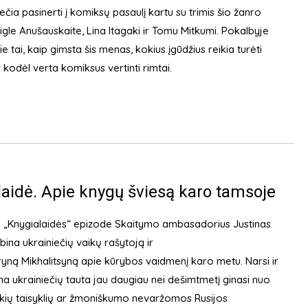
iečia pasinerti į komiksų pasaulį kartu su trimis šio žanro
igle Anušauskaite, Lina Itagaki ir Tomu Mitkumi. Pokalbyje
 tai, kaip gimsta šis menas, kokius įgūdžius reikia turėti
ir kodėl verta komiksus vertinti rimtai.
aidė. Apie knygų šviesą karo tamsoje
„Knygialaidės“ epizode Skaitymo ambasadorius Justinas
lbina ukrainiečių vaikų rašytoją ir
yną Mikhalitsyną apie kūrybos vaidmenį karo metu. Narsi ir
a ukrainiečių tauta jau daugiau nei dešimtmetį ginasi nuo
jokių taisyklių ar žmoniškumo nevaržomos Rusijos