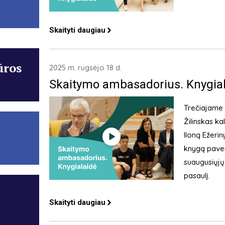
Skaityti daugiau
ūros
2025 m. rugsėjo 18 d.
Skaitymo ambasadorius. Knygial
Trečiajame 
Žilinskas ka
Iloną Ežerin
knygą paverč
suaugusiųjų 
pasaulį.
Skaityti daugiau