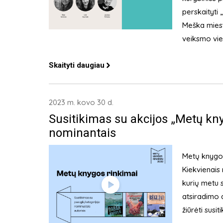
perskaityti 
Meška miesti
veiksmo viet
Skaityti daugiau
2023 m. kovo 30 d.
Susitikimas su akcijos „Metų k
nominantais
Metų knygos
Kiekvienais 
kurių metu 
atsiradimo 
žiūrėti susi