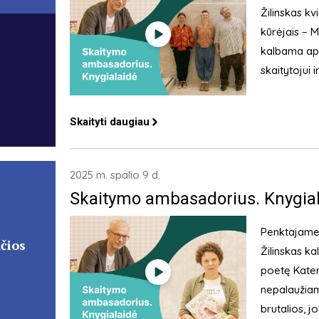
Žilinskas kv
kūrėjais – M
kalbama apie
skaitytojui 
Skaityti daugiau
2025 m. spalio 9 d.
Skaitymo ambasadorius. Knygial
Penktajame 
čios
Žilinskas ka
poetę Kater
nepalaužiam
brutalios, 