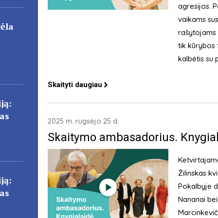
agresijos. 
vaikams susi
gėla
rašytojams – 
tik kūrybos
kalbėtis su 
Skaityti daugiau
ją:
cas
2025 m. rugsėjo 25 d.
Skaitymo ambasadorius. Knygiala
Ketvirtajam
Žilinskas kv
ją:
Pokalbyje da
cas
Nananai bei 
Marcinkevič