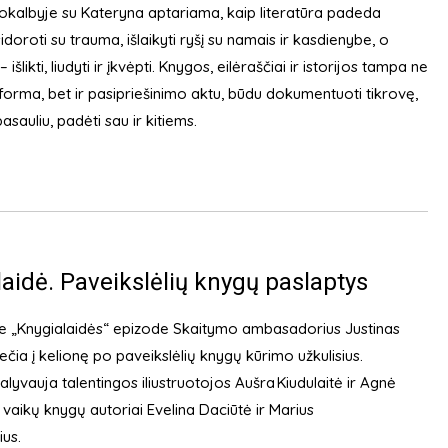
Pokalbyje su Kateryna aptariama, kaip literatūra padeda
doroti su trauma, išlaikyti ryšį su namais ir kasdienybe, o
išlikti, liudyti ir įkvėpti. Knygos, eilėraščiai ir istorijos tampa ne
 forma, bet ir pasipriešinimo aktu, būdu dokumentuoti tikrovę,
pasauliu, padėti sau ir kitiems.
idė. Paveikslėlių knygų paslaptys
e „Knygialaidės“ epizode Skaitymo ambasadorius Justinas
iečia į kelionę po paveikslėlių knygų kūrimo užkulisius.
lyvauja talentingos iliustruotojos Aušra Kiudulaitė ir Agnė
vaikų knygų autoriai Evelina Daciūtė ir Marius
ius.