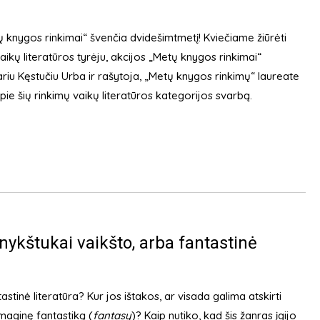
ų knygos rinkimai“ švenčia dvidešimtmetį! Kviečiame žiūrėti
aikų literatūros tyrėju, akcijos „Metų knygos rinkimai“
ariu Kęstučiu Urba ir rašytoja, „Metų knygos rinkimų“ laureate
pie šių rinkimų vaikų literatūros kategorijos svarbą.
nykštukai vaikšto, arba fantastinė
astinė literatūra? Kur jos ištakos, ar visada galima atskirti
maginę fantastiką (
fantasy
)? Kaip nutiko, kad šis žanras įgijo