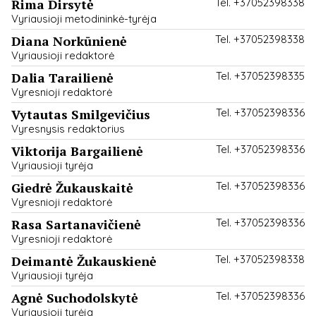
Rima Dirsytė
Tel. +37052398338
Vyriausioji metodininkė-tyrėja
Diana Norkūnienė
Tel. +37052398338
Vyriausioji redaktorė
Dalia Tarailienė
Tel. +37052398335
Vyresnioji redaktorė
Vytautas Smilgevičius
Tel. +37052398336
Vyresnysis redaktorius
Viktorija Bargailienė
Tel. +37052398336
Vyriausioji tyrėja
Giedrė Žukauskaitė
Tel. +37052398336
Vyresnioji redaktorė
Rasa Sartanavičienė
Tel. +37052398336
Vyresnioji redaktorė
Deimantė Žukauskienė
Tel. +37052398338
Vyriausioji tyrėja
Agnė Suchodolskytė
Tel. +37052398336
Vyriausioji tyrėja