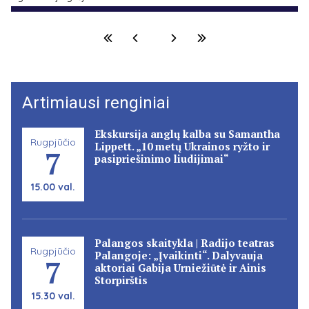
Artimiausi renginiai
Ekskursija anglų kalba su Samantha
Rugpjūčio
Lippett. „10 metų Ukrainos ryžto ir
7
pasipriešinimo liudijimai“
15.00 val.
Palangos skaitykla | Radijo teatras
Rugpjūčio
Palangoje: „Įvaikinti“. Dalyvauja
7
aktoriai Gabija Urniežiūtė ir Ainis
Storpirštis
15.30 val.