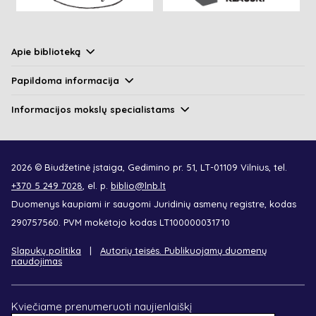
Apie biblioteką
Papildoma informacija
Informacijos mokslų specialistams
2026 © Biudžetinė įstaiga, Gedimino pr. 51, LT-01109 Vilnius, tel.
+370 5 249 7028
, el. p.
biblio@lnb.lt
Duomenys kaupiami ir saugomi Juridinių asmenų registre, kodas
290757560. PVM mokėtojo kodas LT100000031710
Slapukų politika
Autorių teisės. Publikuojamų duomenų
naudojimas
Kviečiame prenumeruoti naujienlaiškį