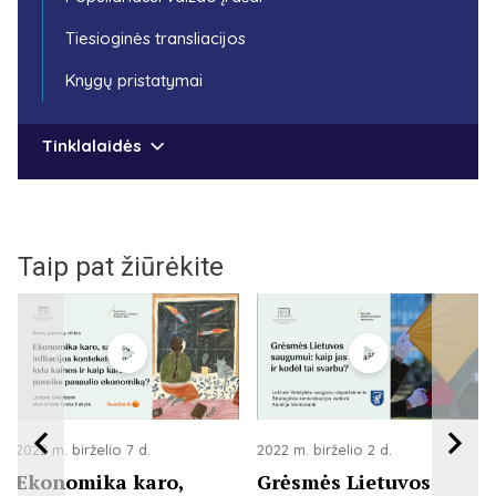
Tiesioginės transliacijos
Knygų pristatymai
Tinklalaidės
Taip pat žiūrėkite
2022 m. birželio 7 d.
2022 m. birželio 2 d.
Ekonomika karo,
Grėsmės Lietuvos