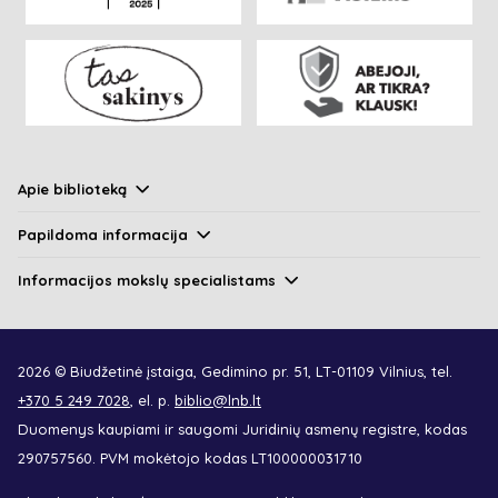
Apie biblioteką
Papildoma informacija
Informacijos mokslų specialistams
2026 © Biudžetinė įstaiga, Gedimino pr. 51, LT-01109 Vilnius, tel.
+370 5 249 7028
, el. p.
biblio@lnb.lt
Duomenys kaupiami ir saugomi Juridinių asmenų registre, kodas
290757560. PVM mokėtojo kodas LT100000031710