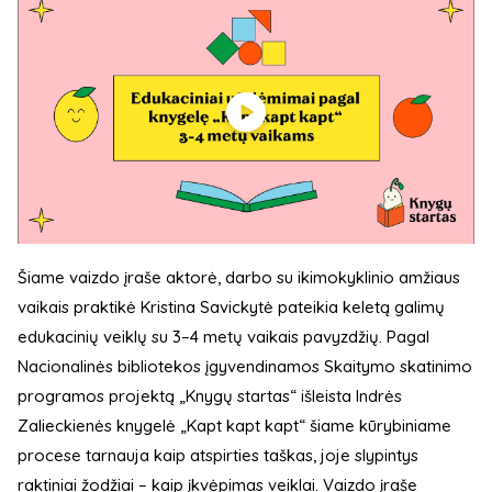
Šiame vaizdo įraše aktorė, darbo su ikimokyklinio amžiaus
vaikais praktikė Kristina Savickytė pateikia keletą galimų
edukacinių veiklų su 3–4 metų vaikais pavyzdžių. Pagal
Nacionalinės bibliotekos įgyvendinamos Skaitymo skatinimo
programos projektą „Knygų startas“ išleista Indrės
Zalieckienės knygelė „Kapt kapt kapt“ šiame kūrybiniame
procese tarnauja kaip atspirties taškas, joje slypintys
raktiniai žodžiai – kaip įkvėpimas veiklai. Vaizdo įraše