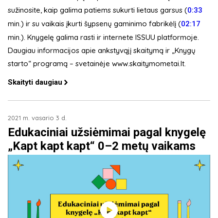
sužinosite, kaip galima patiems sukurti lietaus garsus (
0:33
min.) ir su vaikais įkurti šypsenų gaminimo fabrikėlį (
02:17
min.). Knygelę galima rasti ir internete ISSUU platformoje.
Daugiau informacijos apie ankstyvąjį skaitymą ir „Knygų
starto“ programą – svetainėje www.skaitymometai.lt.
Skaityti daugiau
2021 m. vasario 3 d.
Edukaciniai užsiėmimai pagal knygelę
„Kapt kapt kapt“ 0–2 metų vaikams