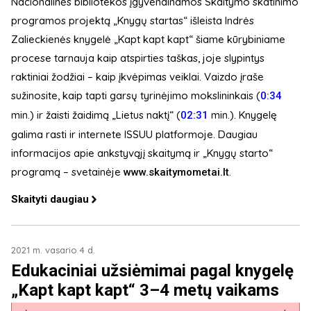
Nacionalinės bibliotekos įgyvendinamos Skaitymo skatinimo
programos projektą „Knygų startas“ išleista Indrės
Zalieckienės knygelė „Kapt kapt kapt“ šiame kūrybiniame
procese tarnauja kaip atspirties taškas, joje slypintys
raktiniai žodžiai – kaip įkvėpimas veiklai. Vaizdo įraše
sužinosite, kaip tapti garsų tyrinėjimo mokslininkais (
0:34
min.) ir žaisti žaidimą „Lietus naktį“ (
​ min.). Knygelę
02:31
galima rasti ir internete ISSUU platformoje. Daugiau
informacijos apie ankstyvąjį skaitymą ir „Knygų starto“
programą – svetainėje
.
www.skaitymometai.lt
Skaityti daugiau
2021 m. vasario 4 d.
Edukaciniai užsiėmimai pagal knygelę
„Kapt kapt kapt“ 3–4 metų vaikams