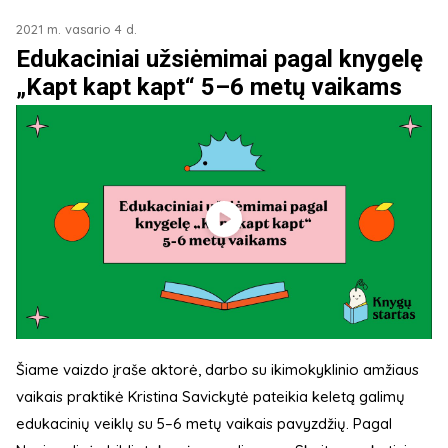
2021 m. vasario 4 d.
Edukaciniai užsiėmimai pagal knygelę
„Kapt kapt kapt“ 5–6 metų vaikams
Šiame vaizdo įraše aktorė, darbo su ikimokyklinio amžiaus
vaikais praktikė Kristina Savickytė pateikia keletą galimų
edukacinių veiklų su 5–6 metų vaikais pavyzdžių. Pagal