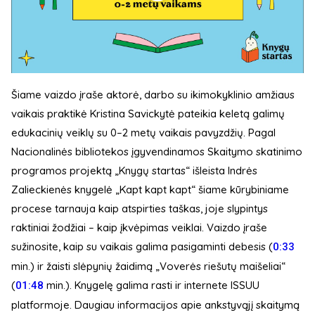
Šiame vaizdo įraše aktorė, darbo su ikimokyklinio amžiaus
vaikais praktikė Kristina Savickytė pateikia keletą galimų
edukacinių veiklų su 0–2 metų vaikais pavyzdžių. Pagal
Nacionalinės bibliotekos įgyvendinamos Skaitymo skatinimo
programos projektą „Knygų startas“ išleista Indrės
Zalieckienės knygelė „Kapt kapt kapt“ šiame kūrybiniame
procese tarnauja kaip atspirties taškas, joje slypintys
raktiniai žodžiai – kaip įkvėpimas veiklai. Vaizdo įraše
sužinosite, kaip su vaikais galima pasigaminti debesis (
0:33
min.) ir žaisti slėpynių žaidimą „Voverės riešutų maišeliai“
(
​ min.). Knygelę galima rasti ir internete ISSUU
01:48
platformoje. Daugiau informacijos apie ankstyvąjį skaitymą