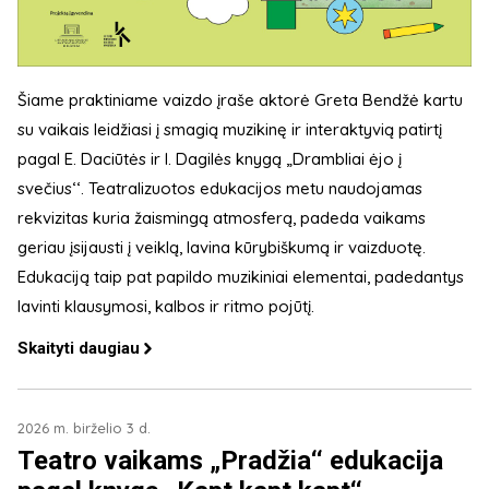
Šiame praktiniame vaizdo įraše aktorė Greta Bendžė kartu
su vaikais leidžiasi į smagią muzikinę ir interaktyvią patirtį
pagal E. Daciūtės ir I. Dagilės knygą „Drambliai ėjo į
svečius‘‘. Teatralizuotos edukacijos metu naudojamas
rekvizitas kuria žaismingą atmosferą, padeda vaikams
geriau įsijausti į veiklą, lavina kūrybiškumą ir vaizduotę.
Edukaciją taip pat papildo muzikiniai elementai, padedantys
lavinti klausymosi, kalbos ir ritmo pojūtį.
Skaityti daugiau
2026 m. birželio 3 d.
Teatro vaikams „Pradžia‘‘ edukacija