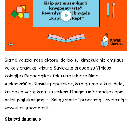
Šiame vaizdo įraše aktorė, darbo su ikimokyklinio amžiaus
vaikais praktikė Kristina Savickytė drauge su Vilniaus
kolegijos Pedagogikos fakulteto lektore Rima
Aleknavičiūte-Stasiule papasakos, kaip galima sukurti didelį
knygos atvartą kartu su vaikais. Daugiau informacijos apie
ankstyvąjį skaitymą ir „Knygų starto“ programą – svetainėje
www.skaitymometai.lt.
Skaityti daugiau