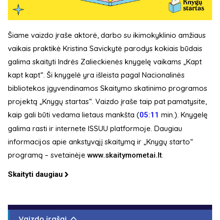
Šiame vaizdo įraše aktorė, darbo su ikimokyklinio amžiaus
vaikais praktikė Kristina Savickytė parodys kokiais būdais
galima skaityti Indrės Zalieckienės knygelę vaikams „Kapt
kapt kapt“. Ši knygelė yra išleista pagal Nacionalinės
bibliotekos įgyvendinamos Skaitymo skatinimo programos
projektą „Knygų startas“. Vaizdo įraše taip pat pamatysite,
kaip gali būti vedama lietaus mankšta (
​ min.). Knygelę
05:11
galima rasti ir internete ISSUU platformoje. Daugiau
informacijos apie ankstyvąjį skaitymą ir „Knygų starto“
programą – svetainėje
.
www.skaitymometai.lt
Skaityti daugiau
Vaizdo įrašai