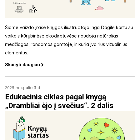
Šiame vaizdo įraše knygos iliustruotoja Inga Dagilė kartu su
vaikais kūrybinėse ekodirbtuvėse naudoja natūralias
medžiagas, randamas gamtoje, ir kuria įvairius vizualinius
elementus.
Skaityti daugiau
2025 m. spalio 3 d.
Edukacinis ciklas pagal knygą
„Drambliai ėjo į svečius“. 2 dalis