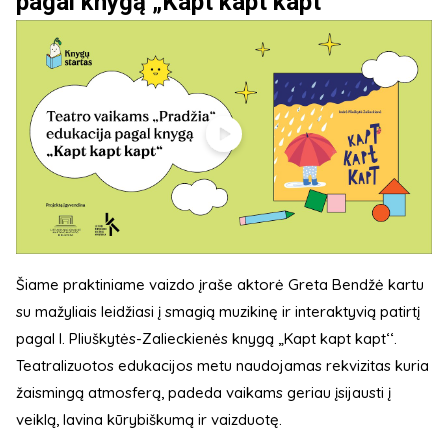
pagal knygą „Kapt kapt kapt‘‘
Šiame praktiniame vaizdo įraše aktorė Greta Bendžė kartu
su mažyliais leidžiasi į smagią muzikinę ir interaktyvią patirtį
pagal I. Pliuškytės-Zalieckienės knygą „Kapt kapt kapt‘‘.
Teatralizuotos edukacijos metu naudojamas rekvizitas kuria
žaismingą atmosferą, padeda vaikams geriau įsijausti į
veiklą, lavina kūrybiškumą ir vaizduotę.