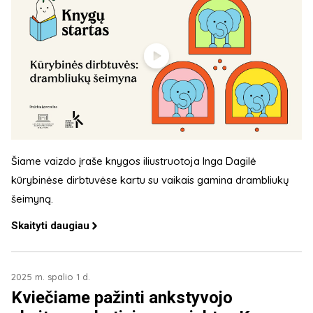
Šiame vaizdo įraše knygos iliustruotoja Inga Dagilė
kūrybinėse dirbtuvėse kartu su vaikais gamina drambliukų
šeimyną.
Skaityti daugiau
2025 m. spalio 1 d.
Kviečiame pažinti ankstyvojo