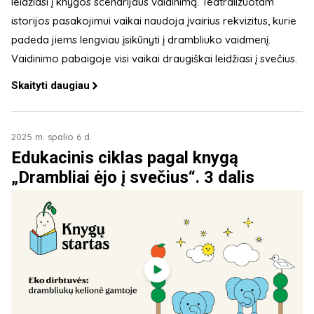
leidžiasi į knygos scenarijaus vaidinimą. Teatralizuotam
istorijos pasakojimui vaikai naudoja įvairius rekvizitus, kurie
padeda jiems lengviau įsikūnyti į drambliuko vaidmenį.
Vaidinimo pabaigoje visi vaikai draugiškai leidžiasi į svečius.
Skaityti daugiau
2025 m. spalio 6 d.
Edukacinis ciklas pagal knygą
„Drambliai ėjo į svečius“. 3 dalis