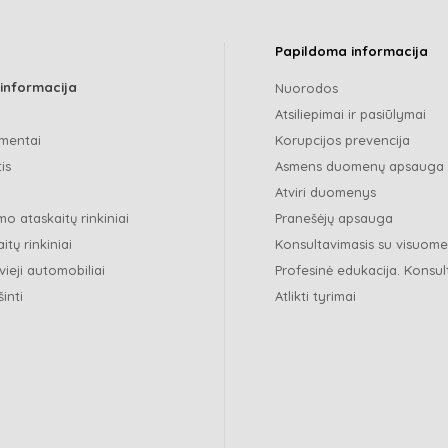
Papildoma informacija
 informacija
Nuorodos
Atsiliepimai ir pasiūlymai
mentai
Korupcijos prevencija
is
Asmens duomenų apsauga
Atviri duomenys
o ataskaitų rinkiniai
Pranešėjų apsauga
itų rinkiniai
Konsultavimasis su visuom
vieji automobiliai
Profesinė edukacija. Konsul
šinti
Atlikti tyrimai