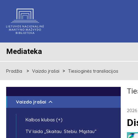
Mediateka
Pradžia
Vaizdo įrašai
Tiesioginės transliacijos
Tie
Vaizdo įrašai
2026 
Kalbos klubas (+)
Di
TV laida „Skaitau. Stebiu. Mąstau“