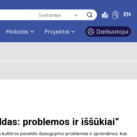
EN
Svetainėje
Mokslas
Projektai
Darbuotojui
ldas: problemos ir iššūkiai“
os kultūros paveldo išsaugojimo problemas ir sprendimus: kas