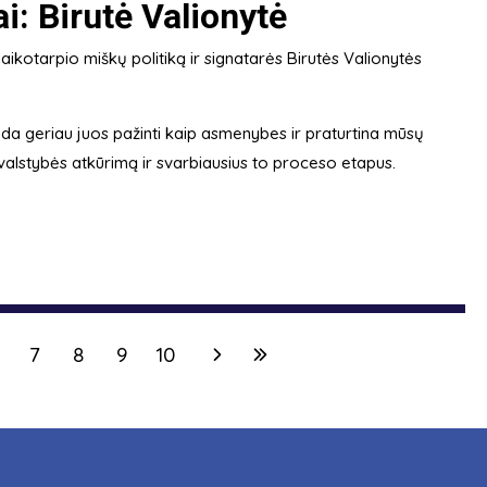
: Birutė Valionytė
laikotarpio miškų politiką ir signatarės Birutės Valionytės
da geriau juos pažinti kaip asmenybes ir praturtina mūsų
 valstybės atkūrimą ir svarbiausius to proceso etapus.
7
8
9
10