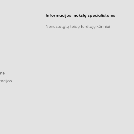
Informacijos mokslų specialistams
Nenustatytų teisių turėtojų kūriniai
ene
tacijos