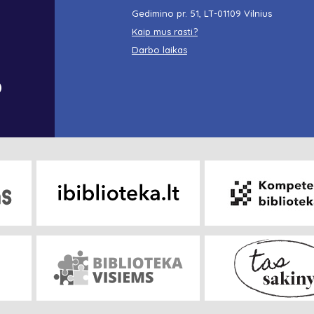
Gedimino pr. 51, LT-01109 Vilnius
Kaip mus rasti?
Darbo laikas
o