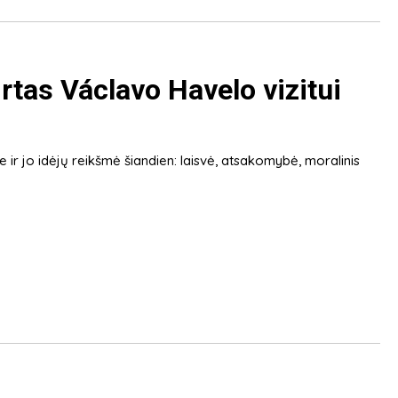
rtas Václavo Havelo vizitui
 ir jo idėjų reikšmė šiandien: laisvė, atsakomybė, moralinis