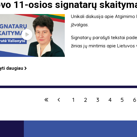
vo 11-osios signatarų skaitymai
Unikali diskusija apie Atgimimo 
įžvalgas.
Signatarų parašyti tekstai pade
žinias jų mintimis apie Lietuvos
yti daugiau
1
2
3
4
5
6