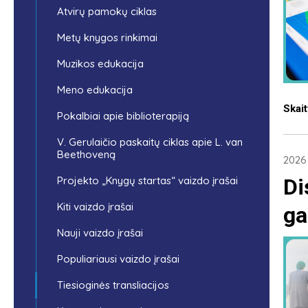
Atvirų pamokų ciklas
Metų knygos rinkimai
Muzikos edukacija
Meno edukacija
Skait
Pokalbiai apie biblioterapiją
V. Gerulaičio paskaitų ciklas apie L. van
Beethoveną
2026 
Di
Projekto „Knygų startas“ vaizdo įrašai
Kiti vaizdo įrašai
ga
Nauji vaizdo įrašai
Populiariausi vaizdo įrašai
Tiesioginės transliacijos