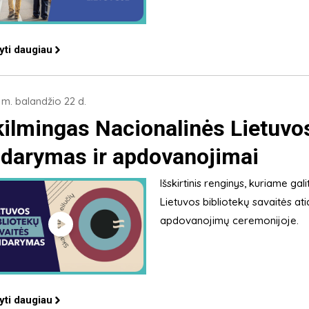
yti daugiau
m. balandžio 22 d.
kilmingas Nacionalinės Lietuvos
idarymas ir apdovanojimai
Išskirtinis renginys, kuriame gal
Lietuvos bibliotekų savaitės at
apdovanojimų ceremonijoje.
yti daugiau