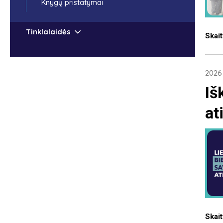
Knygų pristatymai
Tinklalaidės
Skait
2026 
Iš
at
Skait