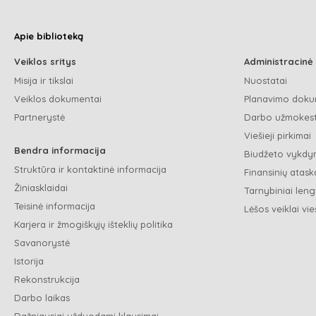
Apie biblioteką
Veiklos sritys
Administracinė
Misija ir tikslai
Nuostatai
Veiklos dokumentai
Planavimo doku
Partnerystė
Darbo užmokest
Viešieji pirkimai
Bendra informacija
Biudžeto vykdym
Struktūra ir kontaktinė informacija
Finansinių ataska
Žiniasklaidai
Tarnybiniai leng
Teisinė informacija
Lėšos veiklai vie
Karjera ir žmogiškųjų išteklių politika
Savanorystė
Istorija
Rekonstrukcija
Darbo laikas
Dažniausiai užduodami klausimai