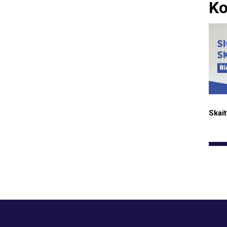
Ko
Skait