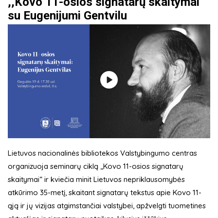
,,Kovo 11-osios signatarų skaitymai“
su Eugenijumi Gentvilu
Lietuvos nacionalinės bibliotekos Valstybingumo centras
organizuoja seminarų ciklą ,,Kovo 11-osios signatarų
skaitymai“ ir kviečia minit Lietuvos nepriklausomybės
atkūrimo 35-metį, skaitant signatarų tekstus apie Kovo 11-
ąją ir jų vizijas atgimstančiai valstybei, apžvelgti tuometines