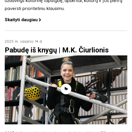
uždavinys kultūrinę tapatybę, apskritai, kultūrą ir jos plėtrą
paversti prioritetiniu klausimu.
Skaityti daugiau
2025 m. vasario 14 d.
Pabudę iš knygų | M.K. Čiurlionis