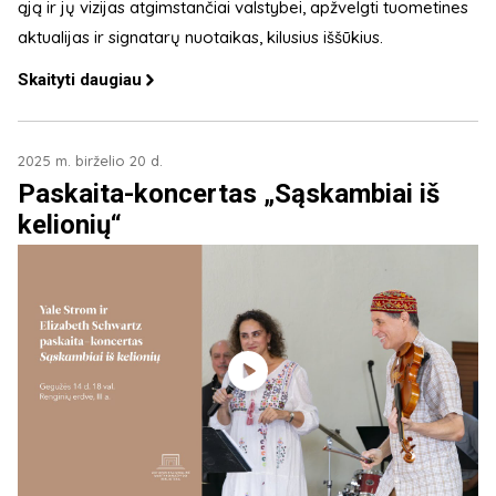
ąją ir jų vizijas atgimstančiai valstybei, apžvelgti tuometines
aktualijas ir signatarų nuotaikas, kilusius iššūkius.
Skaityti daugiau
2025 m. birželio 20 d.
Paskaita-koncertas „Sąskambiai iš
kelionių“