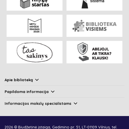
Apie biblioteką
Papildoma informacija
Informacijos mokslų specialistams
2026 © Biudžetinė įstaiga, Gedimino pr. 51, LT-01109 Vilnius, tel.