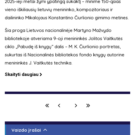
2025-ieji metai žymi ypatingą sukaktį – minime 150-ąsias
vieno iškiliausių lietuvių menininko, kompozitoriaus ir
dailininko Mikalojaus Konstantino Čiurlionio gimimo metines.
Šia proga Lietuvos nacionalinėje Martyno Mažvydo
bibliotekoje atveriama 9-oji menininkės Jolitos Vaitkutės
ciklo „Pabudę iš knygų“ dalis – M. K. Čiurlionio portretas,
sukurtas iš Nacionalinės bibliotekos fondo knygų autorine
menininkės J. Vaitkutės technika.
Skaityti daugiau
Vaizdo įrašai