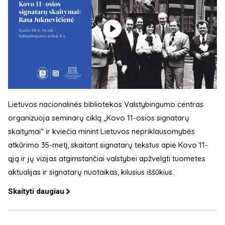
Lietuvos nacionalinės bibliotekos Valstybingumo centras
organizuoja seminarų ciklą „Kovo 11-osios signatarų
skaitymai“ ir kviečia minint Lietuvos nepriklausomybės
atkūrimo 35-metį, skaitant signatarų tekstus apie Kovo 11-
ąją ir jų vizijas atgimstančiai valstybei apžvelgti tuometes
aktualijas ir signatarų nuotaikas, kilusius iššūkius.
Skaityti daugiau