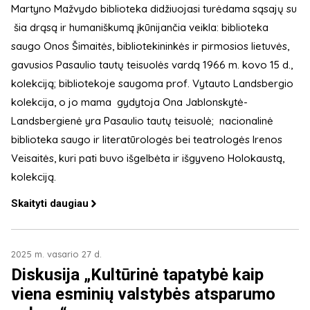
Martyno Mažvydo biblioteka didžiuojasi turėdama sąsajų su
šia drąsą ir humaniškumą įkūnijančia veikla: biblioteka
saugo Onos Šimaitės, bibliotekininkės ir pirmosios lietuvės,
gavusios Pasaulio tautų teisuolės vardą 1966 m. kovo 15 d.,
kolekciją; bibliotekoje saugoma prof. Vytauto Landsbergio
kolekcija, o jo mama gydytoja Ona Jablonskytė-
Landsbergienė yra Pasaulio tautų teisuolė; nacionalinė
biblioteka saugo ir literatūrologės bei teatrologės Irenos
Veisaitės, kuri pati buvo išgelbėta ir išgyveno Holokaustą,
kolekciją.
Skaityti daugiau
2025 m. vasario 27 d.
Diskusija „Kultūrinė tapatybė kaip
viena esminių valstybės atsparumo