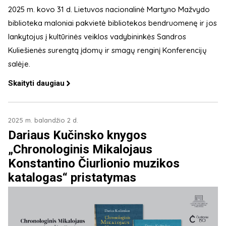
2025 m. kovo 31 d. Lietuvos nacionalinė Martyno Mažvydo
biblioteka maloniai pakvietė bibliotekos bendruomenę ir jos
lankytojus į kultūrinės veiklos vadybininkės Sandros
Kuliešienės surengtą įdomų ir smagų renginį Konferencijų
salėje.
Skaityti daugiau
2025 m. balandžio 2 d.
Dariaus Kučinsko knygos
„Chronologinis Mikalojaus
Konstantino Čiurlionio muzikos
katalogas“ pristatymas